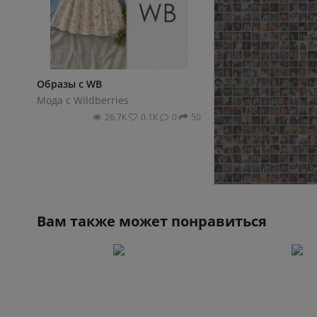
Образы с WB
Белый микс: эстети
🤍
Мода с Wildberries
Мода с Wildberries
26.7К
0.1К
0
50
23.1К
Вам также может понравиться