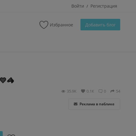
Войти
Регистрация
/
Избранное
Добавить блог
💛🦓
35.9К
0.1К
0
54
Реклама в паблике