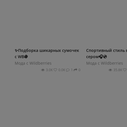
✨Подборка шикарных сумочек
Спортивный стиль в
с WB🍇
сером🎧💿
Мода с Wildberries
Мода с Wildberries
3.0К
0.0К
1
0
35.8К