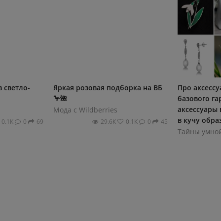
 светло-
Яркая розовая подборка на ВБ
Про аксессу
🦩🌺
базового га
аксессуары 
Мода с Wildberries
в кучу обра
0.1К
0
69
29.6К
0.1К
0
45
Тайны умно