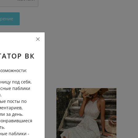
трение
ГАТОР ВК
озможности:
ницу под себя,
есные паблики
.
ые посты по
ментариев,
ли за день.
 понравившиеся
ть.
ные паблики -