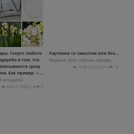
ары. Секрет любого
Картинки со смыслом или без...
рдероба в том, что
Модные луки, образы одежды
вписываются сразу
17.0К
0.2К
0
16
зов. Как пример —...
й женщины
0.0К
0.0К
0
0