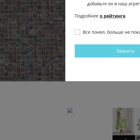
добавьте их в наш агре
Подробнее
о рейтинге
.
Все понял, больше не пок
ка в деталях
Шоколадный бум на ВБ🤎
Энергия пр
подборка с 
Мода с Wildberries
Закрыть
Мода с Wildb
16.0К
0.1К
0
30
0.2К
0
41
Посмотреть все