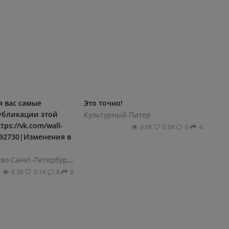
я вас самые
Этo тoчнo!
убликации этой
Культурный Питер
ttps://vk.com/wall-
8.0К
0.0К
0
4
592730|Изменения в
Правительство Санкт-Петербурга
8.2К
0.1К
8
6