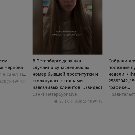
вием
В Петербурге девушка
Собрали дл
ья Чернова
случайно «унаследовала»
полезные п
номер бывшей проститутки и
недели: • [h
Интересные события в Санкт-Петербурге
столкнулась с толпами
25882042_1
0.2К
4
169
навязчивых клиентов ... (видео)
графике...
Санкт-Петербург Live
20.1К
0.0К
19
49