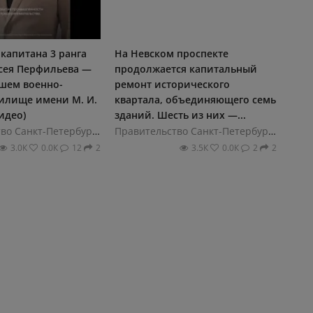
капитана 3 ранга
На Невском проспекте
ксея Перфильева —
продолжается капитальный
сшем военно-
ремонт исторического
илище имени М. И.
квартала, объединяющего семь
видео)
зданий. Шесть из них —...
Правительство Санкт-Петербурга
Правительство Санкт-Петербурга
3.0К
0.0К
12
2
3.5К
0.0К
2
2