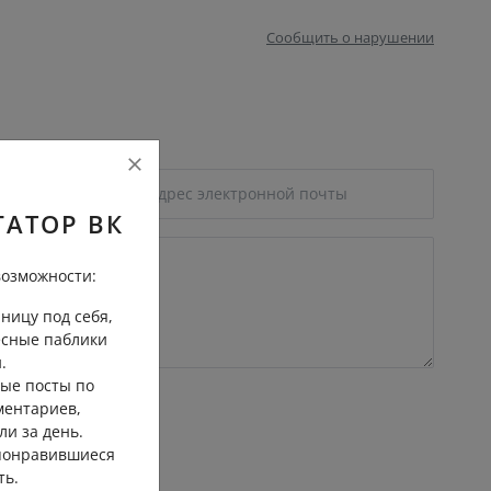
Сообщить о нарушении
ГАТОР ВК
озможности:
ницу под себя,
есные паблики
.
ые посты по
ментариев,
ли за день.
 понравившиеся
ть.