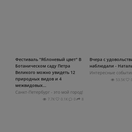
Фестиваль "Яблоневый цвет" В
Вчера с удовольст
Ботаническом саду Петра
наблюдали - Натал
Великого можно увидеть 12
природных видов и 4
53.5К
межвидовых...
Санкт-Петербург - это мой город!
7.7К
0.1К
0
8