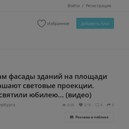
Войти
Регистрация
/
Избранное
Добавить блог
ам фасады зданий на площади
ашают световые проекции.
вятили юбилею... (видео)
ербурга
8.9К
0.1К
4
6
Реклама в паблике