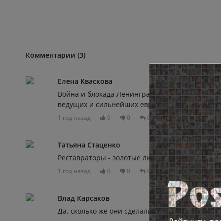
Комментарии (3)
Елена Кваскова
Война и блокада Ленинграда положила начало
ведущих и сильнейших европейских школ рест
1 год назад
0
0
Отвечать
Татьяна Стаценко
Реставраторы - золотые люди, очень тонкая и 
1 год назад
0
0
Отвечать
Влад Карсаков
Да, сколько же они сделали для города 80 лет 