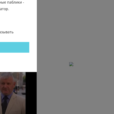
ные паблики -
трение
гатор.
азывать