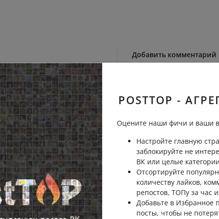
Добавить комментарий
 основанию одной из
POSTTOP - АГРЕ
аврации-ленинградской.
Пожаловаться
Оцените наши фичи и ваши в
Настройте главную стра
заблокируйте не интер
хрупкая работа🙏
ВК или целые категории
Пожаловаться
Отсортируйте популярн
количеству лайков, ком
репостов, ТОПу за час и
Добавьте в Избранное
назад, уму не постижимо
посты, чтобы не потеря