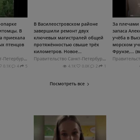
оопарке
В Василеостровском районе
За плечами 
итомцы. В
завершили ремонт двух
запаса Але
а приехала
ключевых магистралей общей
учёба в Вы
ых птенцов
протяжённостью свыше трёх
морском уч
километров. Новое...
Фрунзе,... (
Правительство Санкт-Петербурга
Правительство Санкт-Петербурга
0.1К
4
5
4.1К
0.0К
2
1
Посмотреть все