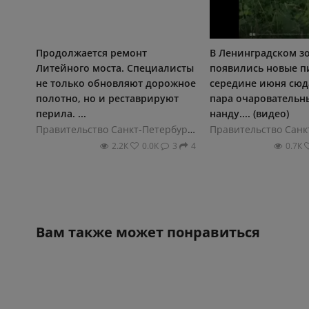
Продолжается ремонт
В Ленинградском з
Литейного моста. Специалисты
появились новые п
не только обновляют дорожное
середине июня сюд
полотно, но и реставрируют
пара очаровательн
перила. ...
нанду.... (видео)
Правительство Санкт-Петербурга
2.2К
0.0К
3
4
0.7К
Вам также может понравиться