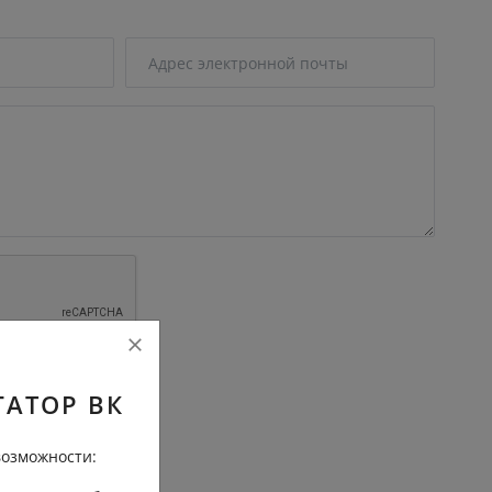
трение
ГАТОР ВК
озможности: