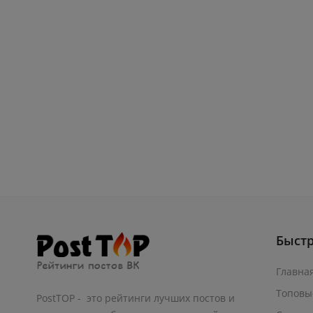
Быст
Главна
Топовы
PostTOP - это рейтинги лучших постов и