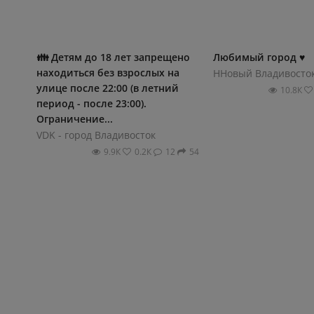
👪 Детям до 18 лет запрещено
Любимый город ♥️
находиться без взрослых на
ННовый Владивосто
улице после 22:00 (в летний
10.8К
период - после 23:00).
Ограничение...
VDK - город Владивосток
9.9К
0.2К
12
54