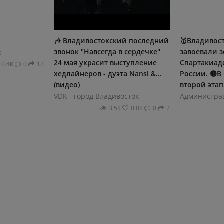
🎶 Владивостокский последний
🥇Владивос
звонок "Навсегда в сердечке"
завоевали з
к
24 мая украсит выступление
Спартакиад
0.4К
0
12
хедлайнеров - дуэта Nansi &...
России. 🟡В
(видео)
второй этап 
VDK - город Владивосток
Администра
3.5К
0.0К
0
2