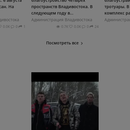
 6 августа
благоустройство четырех
благоустра
сан. На
пространств Владивостока. В
тротуары. В
следующем году в...
комплекс ра
дивостока
Администрация Владивостока
Администра
0.0К
0
1
0.7К
0.0К
0
24
Посмотреть все