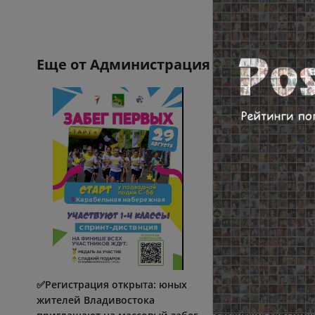
Еще от
Администрация Владивосток
✅Регистрация открыта: юных
Юные таланты Влад
жителей Владивостока
сняли клип в памят