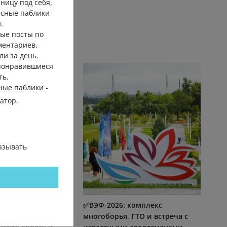
ницу под себя,
есные паблики
.
ые посты по
ментариев,
ли за день.
 понравившиеся
ть.
ные паблики -
гатор.
азывать
арком Минного
✅ВЭФ-2026: комплекс
Владивостоке
многоборья, ГТО и встреча с