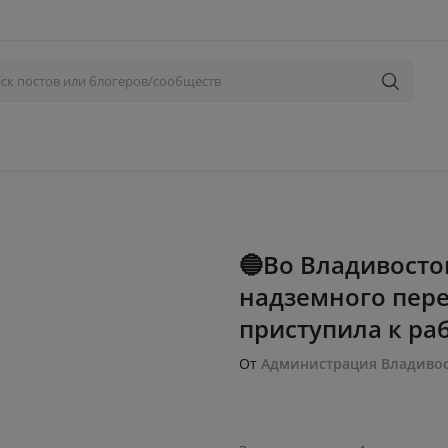
🔵Во Владивосто
надземного пере
приступила к раб
От
Администрация Владивос