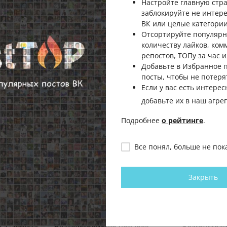
Настройте главную стра
заблокируйте не интер
ВК или целые категории
Отсортируйте популярн
а
количеству лайков, ком
репостов, ТОПу за час и
Добавьте в Избранное
посты, чтобы не потеря
Если у вас есть интерес
добавьте их в наш агре
Подробнее
о рейтинге
.
Все понял, больше не пок
Закрыть
ивостока
✅Осталось несколько дней,
✅Рядом с п
ь о
чтобы повлиять на
городка во 