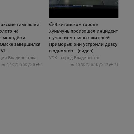
токские гимнастки
🥴 В китайском городе
олото на
Хуньчунь произошел инцидент
е молодёжи
с участием пьяных жителей
 Омске завершился
Приморья: они устроили драку
VI...
в одном из... (видео)
ция Владивостока
VDK - город Владивосток
0.9К
0.0К
0
1
10.3К
0.1К
13
31