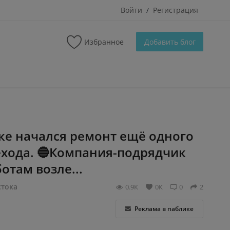
Войти
Регистрация
/
Избранное
Добавить блог
ке начался ремонт ещё одного
хода. 🔵Компания-подрядчик
отам возле...
тока
0.9К
0К
0
2
Реклама в паблике