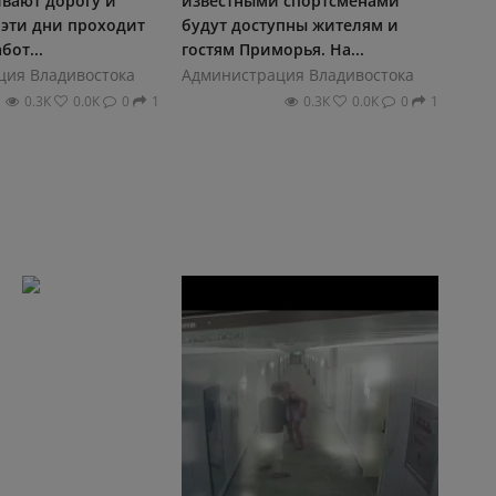
ивают дорогу и
известными спортсменами
 эти дни проходит
будут доступны жителям и
бот...
гостям Приморья. На...
ция Владивостока
Администрация Владивостока
0.3К
0.0К
0
1
0.3К
0.0К
0
1