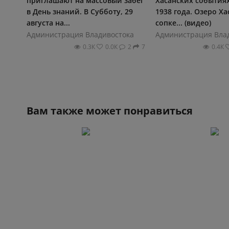
приглашают на массовый забег
Хасанских событиях.
в День знаний. В Субботу, 29
1938 года. Озеро Ха
августа на...
сопке... (видео)
Администрация Владивостока
Администрация Вла
0.3К
0.0К
2
7
0.4К
Вам также может понравиться