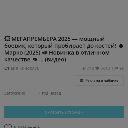
Регистрация
💥 МЕГАПРЕМЬЕРА 2025 — мощный
боевик, который пробирает до костей! 🔥
Марко (2025) 📣 Новинка в отличном
качестве 👊 ... (видео)
От
вип киноклуб
7.1К
0К
1
33
Реклама в паблике
Загружено
1 год назад
Смотреть источник
В Избранное