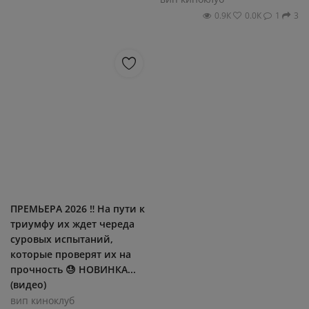
0.9К
0.0К
1
3
ПРЕМЬЕРА 2026 ‼ На пути к
триумфу их ждет череда
суровых испытаний,
которые проверят их на
прочность 😓 НОВИНКА...
(видео)
вип киноклуб