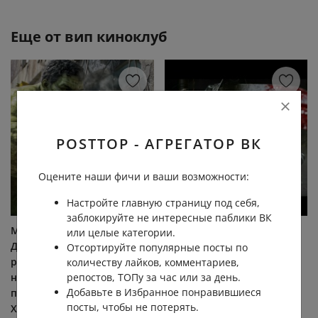
Еще от
вип киноклуб
POSTTOP - АГРЕГАТОР ВК
Оцените наши фичи и ваши возможности:
Настройте главную страницу под себя,
заблокируйте не интересные паблики ВК
МЕГАПРЕМЬЕРА 2026 ‼
🚨 МЕГАХИТ 2026 🧨💥 Сэм
или целые категории.
Дождались 😅 Что случится
Рокуэл 💪 Жанр:
Отсортируйте популярные посты по
раньше — он остановит
фантастика, боевик,
количеству лайков, комментариев,
нового противника или
комедия, приключения
репостов, ТОПу за час или за день.
Добавьте в Избранное понравившиеся
потеряет самого себя?
Мужчина из будущего
посты, чтобы не потерять.
ХИТ... (видео)
пытается... (видео)