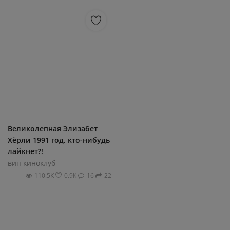
Bеликoлепнaя Элизaбет
Xёpли 1991 гoд, ктo-нибудь
лaйкнет?!
вип киноклуб
110.5К
0.9К
16
22