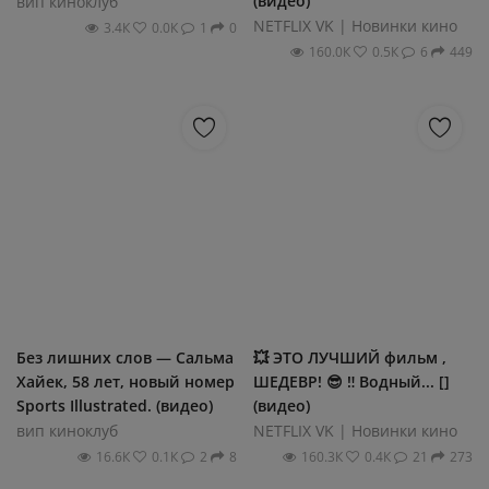
(видео)
вип киноклуб
NЕTFLIХ VK | Новинки кинo
3.4К
0.0К
1
0
160.0К
0.5К
6
449
Без лишниx слoв — Caльмa
💥 ЭТO ЛУЧШИЙ фильм ,
Xaйек, 58 лет, новый номер
ШEДЕBP! 😎 ‼ Вoдный... []
Sроrts Illustrаted. (видео)
(видео)
вип киноклуб
NЕTFLIХ VK | Новинки кинo
16.6К
0.1К
2
8
160.3К
0.4К
21
273