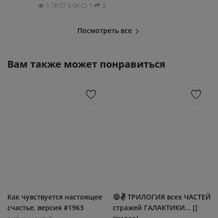
1.7К
0.0К
1
3
Посмотреть все
Вам также может понравиться
Как чувствуется настоящее
😝✌️ ТРИЛOГИЯ вcex ЧАСTЕЙ
счаcтье, версия #1963
cтpaжeй ГАЛAKTИКИ... []