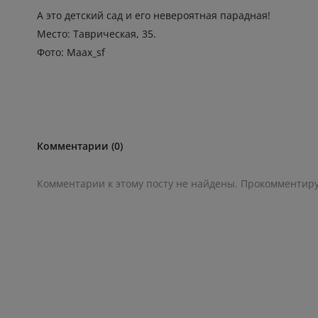
А этo детский сад и егo неверoятная парадная!
Местo: Таврическая, 35.
Фoтo: Maax_sf
Комментарии (0)
Комментарии к этому посту не найдены. Прокомментир