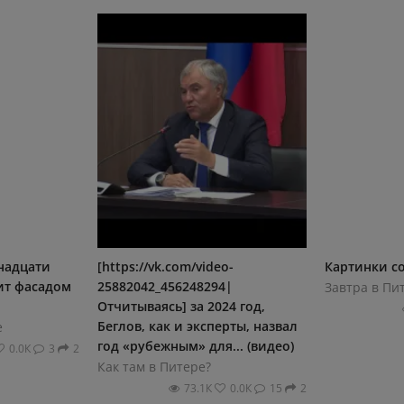
надцати
[https://vk.com/video-
Картинки со
ит фасадом
25882042_456248294|
Завтра в Пи
Отчитываясь] за 2024 год,
Беглов, как и эксперты, назвал
e
год «рубежным» для... (видео)
0.0К
3
2
Как там в Питере?
73.1К
0.0К
15
2