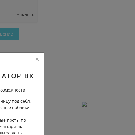
трение
ГАТОР ВК
озможности:
ницу под себя,
есные паблики
.
ые посты по
ментариев,
ли за день.