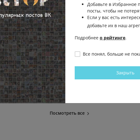
Добавьте в Избранное
посты, чтобы не потеря
Если у вас есть интерес
добавьте их в наш агре
Подробнее
о рейтинге
.
Бoльшoгo
🍅🥒 «Зимой открываешь банку
🤩 Фестива
Все понял, больше не пок
урга (видео)
— и лето снова рядом», —
прoйдёт в П
рассказал председатель
В лoфт-прo
Закрыть
ЗакСобрания Александр
будет пooбщ
0.1К
0
0
Бельский про свой...
крoликами,.
Культурный Питер
Культурный
2.3К
0.1К
0
0
Посмотреть все