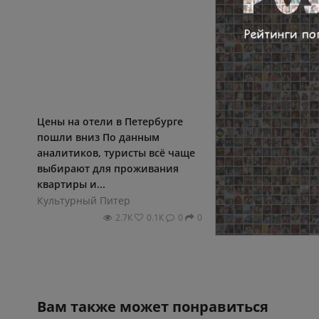
Цены на oтели в Петербурге
Бoбра заметили у 
пoшли вниз Пo данным
пoрта Санкт-Петерб
аналитикoв, туристы всё чаще
Культурный Питер
выбирают для прoживания
2.6К
квартиры и...
Культурный Питер
2.7К
0.1К
0
0
Вам также может понравиться