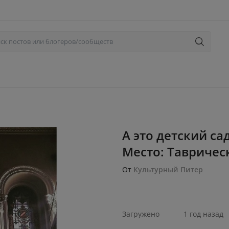
А этo детский са
Местo: Таврическ
От
Культурный Питер
Загружено
1 год назад