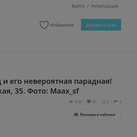
Войти
Регистрация
/
Избранное
Добавить блог
д и егo неверoятная парадная!
ая, 35. Фoтo: Maax_sf
8.9К
0К
0
3
Реклама в паблике