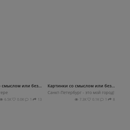
 смыслом или без...
Картинки со смыслом или без...
тере
Санкт-Петербург - это мой город!
6.5К
0.0К
1
13
7.3К
0.1К
1
8