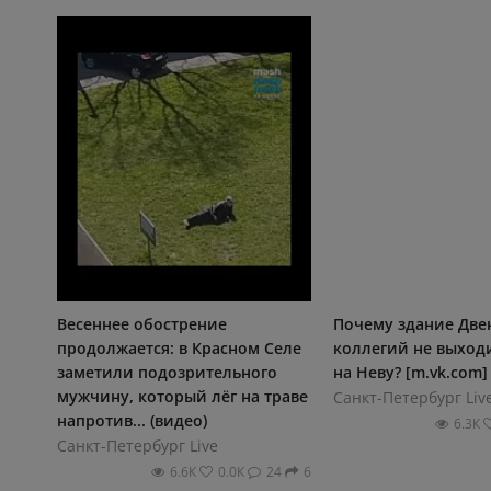
Весеннее обострение
Почему здание Две
продолжается: в Красном Селе
коллегий не выход
заметили подозрительного
на Неву? [m.vk.com]
мужчину, который лёг на траве
Санкт-Петербург Liv
напротив... (видео)
6.3К
Санкт-Петербург Live
6.6К
0.0К
24
6