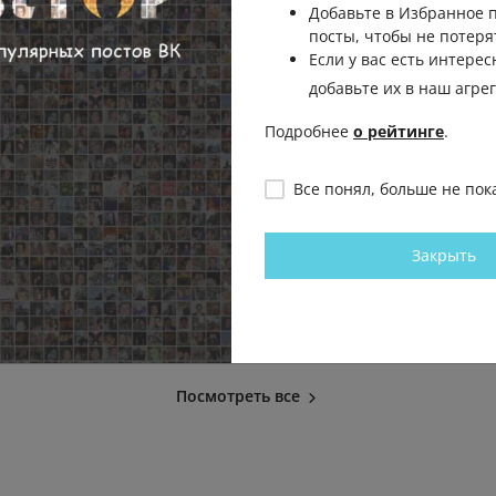
Добавьте в Избранное
посты, чтобы не потеря
Если у вас есть интерес
добавьте их в наш агре
Подробнее
о рейтинге
.
 вышли
Вся суть клуба падальщика -
Когда родил
расслабоне,
Руслан Антонов
декабря 2009
Все понял, больше не пок
 Александр
своими одн
МАТЧ ТВ
курсовые ра
42.8К
0.3К
48
43
Закрыть
Дмитрий Ув
МАТЧ ТВ
.5К
38
109
Посмотреть все