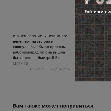
И в чем везение? У него много
типы после отдыха
денег, вот на это она и
мячик попинать на 
клюнула. Был бы он простым
а их уже хейтят.. -
рабочим-вряд ли она вышла
Морозов
бы за него... - Дмитрий Во
МАТЧ ТВ
МАТЧ ТВ
81.8К
0
149.1К
0.4К
76
69
Вам также может понравиться