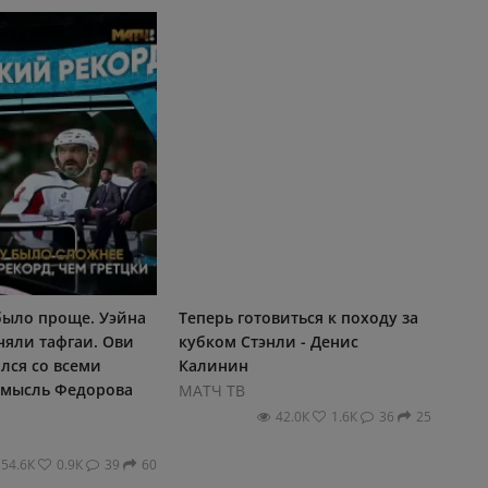
было проще. Уэйна
Теперь готовиться к походу за
няли тафгаи. Ови
кубком Стэнли - Денис
лся со всеми
Калинин
 мысль Федорова
МАТЧ ТВ
42.0К
1.6К
36
25
54.6К
0.9К
39
60