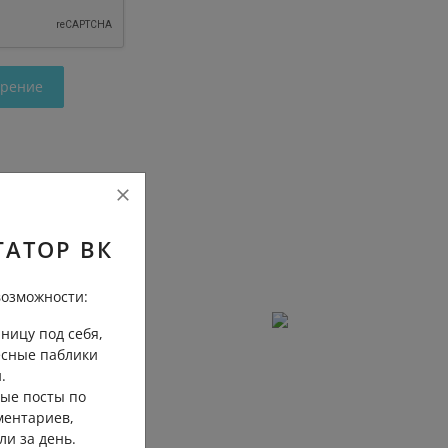
трение
ГАТОР ВК
озможности:
ницу под себя,
есные паблики
.
ые посты по
ментариев,
ли за день.