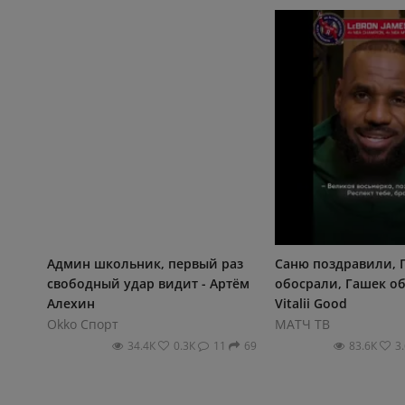
Админ школьник, первый раз
Саню поздравили, 
свободный удар видит - Артём
обосрали, Гашек об
Алехин
Vitalii Good
Okko Спорт
МАТЧ ТВ
34.4К
0.3К
11
69
83.6К
3