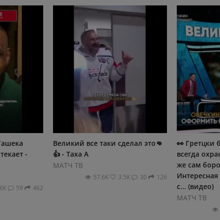
Гашека
Великий все таки сделал это👊
👀 Гретцки 
текает -
👍 - Таха А
всегда охра
же сам боро
МАТЧ ТВ
Интересная
57.6К
3.5К
30
126
с... (видео)
.6К
59
462
МАТЧ ТВ