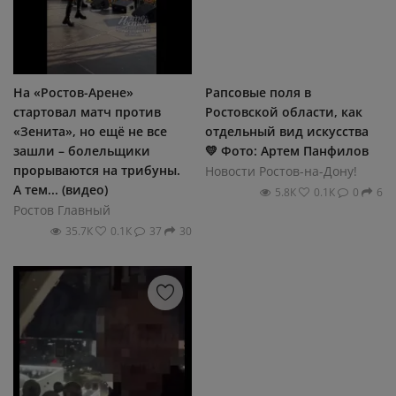
На «Ростов-Арене»
Рапсовые поля в
стартовал матч против
Ростовской области, как
«Зенита», но ещё не все
отдельный вид искусства
зашли – болельщики
💛 Фото: Артем Панфилов
прорываются на трибуны.
Новости Ростов-на-Дону!
А тем... (видео)
5.8К
0.1К
0
6
Ростов Главный
35.7К
0.1К
37
30