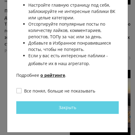
Настройте главную страницу под себя,
Проект четырёхполосной
На Темернике в Ростове
заблокируйте не интересные паблики ВК
дороги между Доватора и
прошёл очередной
или целые категории.
Отсортируйте популярные посты по
Таганрогской не прошёл
силовой рейд. Территорию
количеству лайков, комментариев,
государственную
и торговые точки
репостов, ТОПу за час или за день.
экспертизу —
проверили на нелегальных
Добавьте в Избранное понравившиеся
строительство...
мигрантов,... (видео)
посты, чтобы не потерять.
Ростов Главный
Ростов Главный
Если у вас есть интересные паблики -
14.1К
0.0К
6
7
10.1К
0.0К
8
3
добавьте их в наш агрегатор.
Подробнее
о рейтинге
.
Все понял, больше не показывать
Закрыть