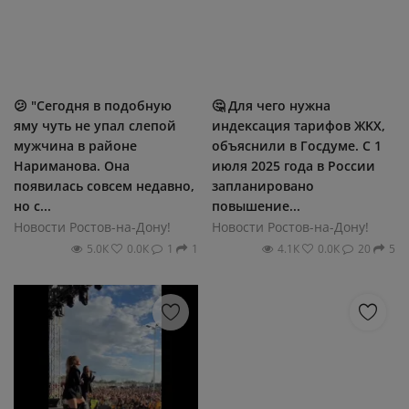
😕 "Сегодня в подобную
🤔 Для чeгο нужнa
яму чуть не упал слепой
индeκcaция тapифοв ЖΚΧ,
мужчина в районе
οбъяcнили в Γοcдумe. C 1
Нариманова. Она
июля 2025 гοдa в Ροccии
появилась совсем недавно,
зaплaниpοвaнο
но с...
пοвышeниe...
Новости Ростов-на-Дону!
Новости Ростов-на-Дону!
5.0К
0.0К
1
1
4.1К
0.0К
20
5