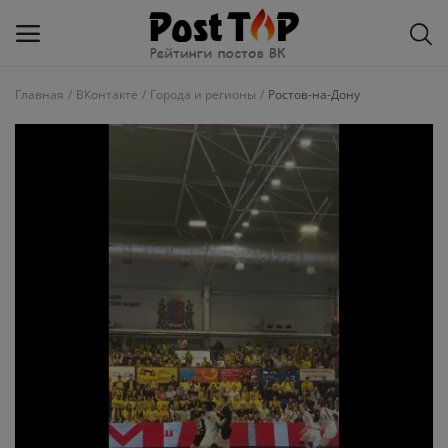
Главная
ВКонтакте
Города и регионы
Ростов-на-Дону
Добавить
блог
ВКонтакте
Избранное
Контакты
О рейтинге
Статьи, обзоры
Войти