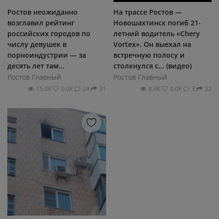
Ростов неожиданно
На трассе Ростов —
возглавил рейтинг
Новошахтинск погиб 21-
российских городов по
летний водитель «Chery
числу девушек в
Vortex». Он выехал на
порноиндустрии — за
встречную полосу и
десять лет там...
столкнулся с... (видео)
Ростов Главный
Ростов Главный
15.0К
0.0К
24
31
8.9К
0.0К
3
22