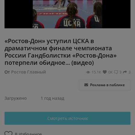
Регистрация
«Ростов-Дон» уступил ЦСКА в
драматичном финале чемпионата
России Гандболистки «Ростов-Дона»
потерпели обидное... (видео)
От
Ростов Главный
15.1К
0К
3
3
Реклама в паблике
Загружено
1 год назад
Смотреть источник
В Избранное