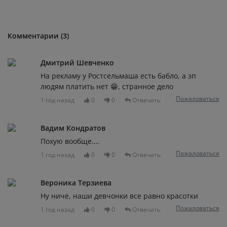
Комментарии (3)
Дмитрий Шевченко
На рекламу у Ростсельмаша есть бабло, а зп
людям платить нет 😁, странное дело
Пожаловаться
1 год назад
0
0
Отвечать
Вадим Кондратов
Похую вообще….
Пожаловаться
1 год назад
0
0
Отвечать
Вероника Терзиева
Ну ниче, наши девчонки все равно красотки
Пожаловаться
1 год назад
0
0
Отвечать