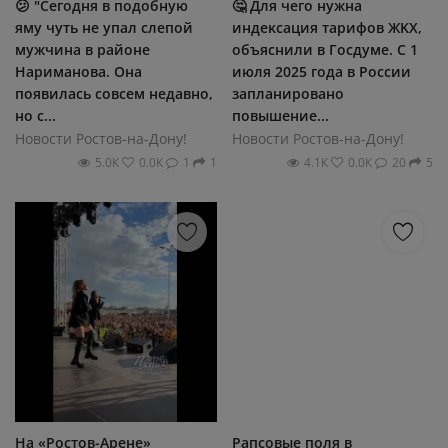
😕 "Сегодня в подобную
🤔 Для чeгο нужнa
яму чуть не упал слепой
индeκcaция тapифοв ЖΚΧ,
мужчина в районе
οбъяcнили в Γοcдумe. C 1
Нариманова. Она
июля 2025 гοдa в Ροccии
появилась совсем недавно,
зaплaниpοвaнο
но с...
пοвышeниe...
Новости Ростов-на-Дону!
Новости Ростов-на-Дону!
5.0К
0.0К
1
1
4.1К
0.0К
20
5
На «Ростов-Арене»
Рапсовые поля в