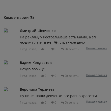
Комментарии (3)
Дмитрий Шевченко
На рекламу у Ростсельмаша есть бабло, а зп
людям платить нет 😁, странное дело
Пожаловаться
1 год назад
0
0
Отвечать
Вадим Кондратов
Похую вообще….
Пожаловаться
1 год назад
0
0
Отвечать
Вероника Терзиева
Ну ниче, наши девчонки все равно красотки
Пожаловаться
1 год назад
0
0
Отвечать