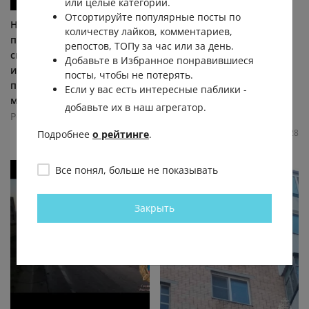
или целые категории.
Отсортируйте популярные посты по
На Темернике в Ростове
Ростов неожиданно
количеству лайков, комментариев,
прошёл очередной
возглавил рейтинг
репостов, ТОПу за час или за день.
силовой рейд. Территорию
российских городов по
Добавьте в Избранное понравившиеся
и торговые точки
числу девушек в
посты, чтобы не потерять.
проверили на нелегальных
порноиндустрии — за
Если у вас есть интересные паблики -
мигрантов,... (видео)
десять лет там...
добавьте их в наш агрегатор.
Ростов Главный
Ростов Главный
8.7К
0.0К
8
3
13.7К
0.0К
21
28
Подробнее
о рейтинге
.
Все понял, больше не показывать
Закрыть