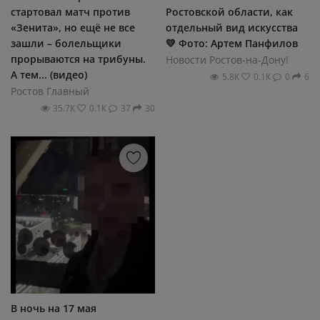
стартовал матч против
Ростовской области, как
«Зенита», но ещё не все
отдельный вид искусства
зашли – болельщики
💛 Фото: Артем Панфилов
прорываются на трибуны.
Новости Ростов-на-Дону!
А тем... (видео)
5.8К
0.1К
0
6
Ростов Главный
35.7К
0.1К
37
30
В ночь на 17 мая