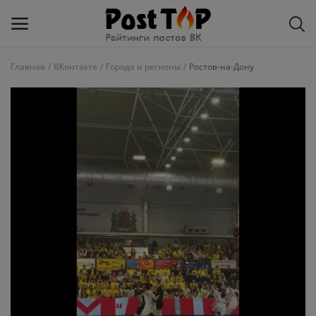
Главная
ВКонтакте
Города и регионы
Ростов-на-Дону
Добавить
блог
ВКонтакте
Избранное
Контакты
О рейтинге
Статьи, обзоры
Войти