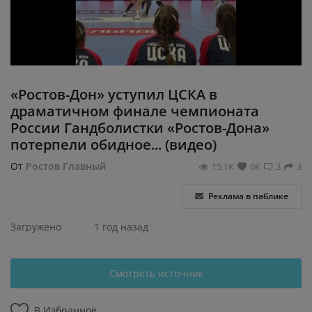
Регистрация
«Ростов-Дон» уступил ЦСКА в
драматичном финале чемпионата
России Гандболистки «Ростов-Дона»
потерпели обидное... (видео)
От
Ростов Главный
15.1К
0К
3
3
Реклама в паблике
Загружено
1 год назад
Смотреть источник
В Избранное