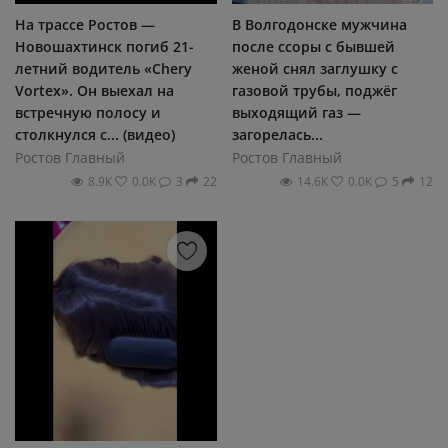
На трассе Ростов —
В Волгодонске мужчина
Новошахтинск погиб 21-
после ссоры с бывшей
летний водитель «Chery
женой снял заглушку с
Vortex». Он выехал на
газовой трубы, поджёг
встречную полосу и
выходящий газ —
столкнулся с... (видео)
загорелась...
Ростов Главный
Ростов Главный
8.9К
0.0К
3
22
14.6К
0.0К
5
12