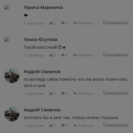
Лариса Маринина
❤️
Пожаловаться
1 год назад
0
0
Отвечать
Лиана Юсупова
Такой классный!😍🔥
Пожаловаться
1 год назад
0
0
Отвечать
Андрей Смирнов
по взгляду собак понятно что им резко полегчало,
хотя и шок
Пожаловаться
1 год назад
0
0
Отвечать
Андрей Смирнов
хотелось бы и мне так, только очена страшна
Пожаловаться
1 год назад
0
0
Отвечать