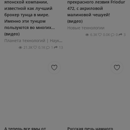
японской компании,
прекрасного лезвия Friodur
известной как лучший
472, с акриловой
брокер тунца в мире.
малиновой чешуей!
Именно эти тунцом
(видео)
пользуются во многих...
Новые технологии
(видео)
6.3К
0.0К
0
3
Планета технологий | Наука и техника
21.3К
0.1К
1
13
А теперь все ямы от
Русская печь намного