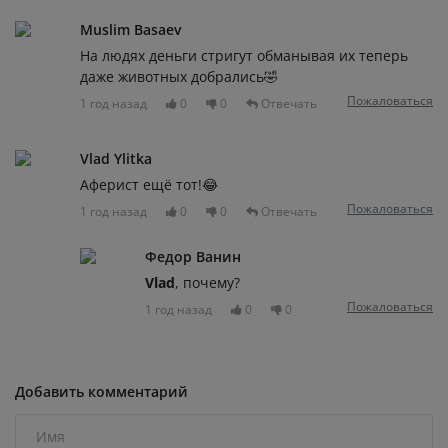
Muslim Basaev
На людях деньги стригут обманывая их теперь
даже животных добрались🤣
Пожаловаться
1 год назад
0
0
Отвечать
Vlad Ylitka
Аферист ещё тот!😂
Пожаловаться
1 год назад
0
0
Отвечать
Федор Ванин
Vlad
, почему?
Пожаловаться
1 год назад
0
0
Добавить комментарий