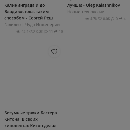
Калининграда и до
лучше! - Oleg Kalashnikov
Владивостока, таким
Новые технологии
способом - Сергей Реш
4.7К
0.0К
0
4
Галилео | Чудо Инженерии
42.4К
0.2К
11
10
Безумные трюки Бастера
Китона. В своих
кинолентах Китон делал