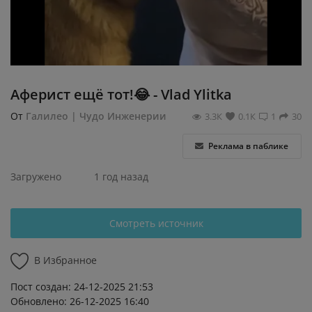
Регистрация
Аферист ещё тот!😂 - Vlad Ylitka
От
Галилео | Чудо Инженерии
3.3К
0.1К
1
30
Реклама в паблике
Загружено
1 год назад
Смотреть источник
В Избранное
Пост создан: 24-12-2025 21:53
Обновлено: 26-12-2025 16:40