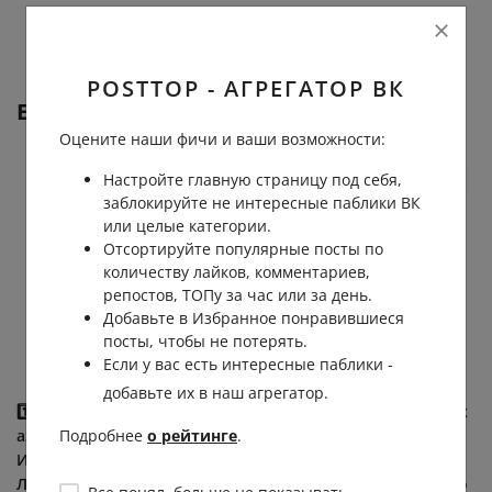
POSTTOP - АГРЕГАТОР ВК
Еще от
Галилео | Чудо Инженерии
Оцените наши фичи и ваши возможности:
Настройте главную страницу под себя,
заблокируйте не интересные паблики ВК
или целые категории.
Отсортируйте популярные посты по
количеству лайков, комментариев,
репостов, ТОПу за час или за день.
Добавьте в Избранное понравившиеся
посты, чтобы не потерять.
Если у вас есть интересные паблики -
добавьте их в наш агрегатор.
1️⃣ СССР, подмосковный
1. В 1976 году на советских
аэродром, 1960-е годы.
дорогах появился
Подробнее
о рейтинге
.
Инженер-испытатель
обычный с виду седан
Леонид Золоторев,
ГАЗ-24 «Волга», у которого