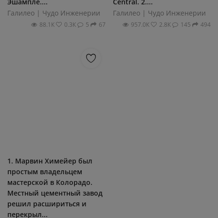
Эшампле....
Central. 2....
Галилео | Чудо Инженерии
Галилео | Чудо Инженерии
88.1К
0.3К
5
67
957.0К
2.8К
145
494
1. Марвин Химейер был
простым владельцем
мастерской в Колорадо.
Местный цементный завод
решил расшириться и
перекрыл...