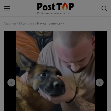
Главная
ВКонтакте
Наука, технологии
Добавить
блог
ВКонтакте
Избранное
Контакты
О рейтинге
Статьи, обзоры
Войти