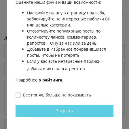
общественному транспорту, все
Оцените наши фичи и ваши возможности:
работает как надо.
Настройте главную страницу под себя,
Пожаловаться
1 год назад
0
0
заблокируйте не интересные паблики ВК
или целые категории.
Отсортируйте популярные посты по
количеству лайков, комментариев,
Добавить комментарий
репостов, ТОПу за час или за день.
Добавьте в Избранное понравившиеся
посты, чтобы не потерять.
Если у вас есть интересные паблики -
добавьте их в наш агрегатор.
Подробнее
о рейтинге
.
Все понял, больше не показывать
Закрыть