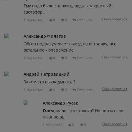
Ему надо было спешить, ведь там красный
светофор.
Пожаловаться
1 год назад
0
0
Отвечать
Александр Филатов
Обгон подразумевает выезд на встречку, все
остальное - опережение
Пожаловаться
1 год назад
0
0
Отвечать
Андрей Петровицкий
Зачем это выкладывать ?
Пожаловаться
1 год назад
0
0
Отвечать
Александр Русак
Гном
, мало, это сколько? Не пиши если
не знаешь.
Пожаловаться
1 год назад
0
0