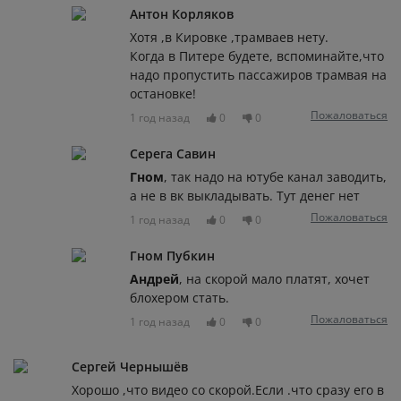
Антон Корляков
Хотя ,в Кировке ,трамваев нету.
Когда в Питере будете, вспоминайте,что
надо пропустить пассажиров трамвая на
остановке!
Пожаловаться
1 год назад
0
0
Серега Савин
Гном
, так надо на ютубе канал заводить,
а не в вк выкладывать. Тут денег нет
Пожаловаться
1 год назад
0
0
Гном Пубкин
Андрей
, на скорой мало платят, хочет
блохером стать.
Пожаловаться
1 год назад
0
0
Сергей Чернышёв
Хорошо ,что видео со скорой.Если .что сразу его в