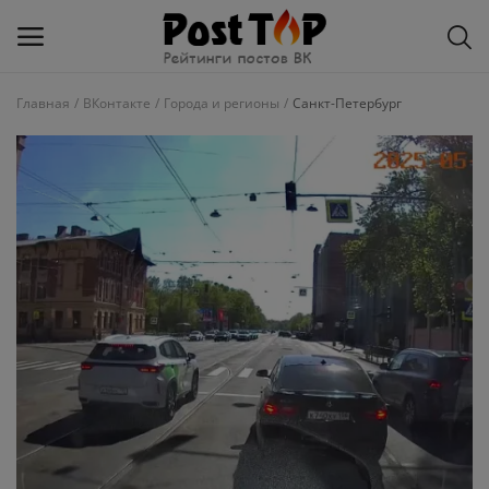
Главная
ВКонтакте
Города и регионы
Санкт-Петербург
Добавить
блог
ВКонтакте
Избранное
Контакты
О рейтинге
Статьи, обзоры
Войти