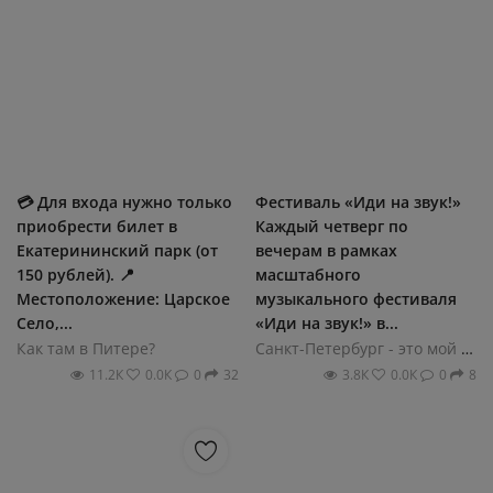
💳 Для входа нужно только
Фестиваль «Иди на звук!»
приобрести билет в
Каждый четверг по
Екатерининский парк (от
вечерам в рамках
150 рублей). 📍
масштабного
Местоположение: Царское
музыкального фестиваля
Село,...
«Иди на звук!» в...
Как там в Питере?
Санкт-Петербург - это мой город!
11.2К
0.0К
0
32
3.8К
0.0К
0
8