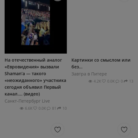
На отечественный аналог
Картинки со смыслом или
«Евровидения» вызвали
без...
Shaman’a — такого
Завтра в Питере
«неожиданного» участника
4.2К
0.0К
0
13
сегодня объявил Первый
канал.... (видео)
Санкт-Петербург Live
6.6К
0.0К
81
10