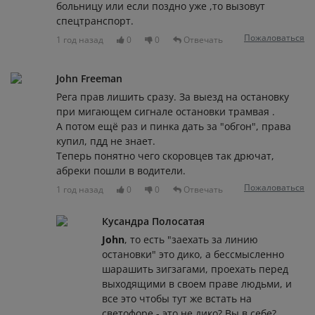
больницу или если поздно уже ,то вызовут
спецтранспорт.
Пожаловаться
1 год назад
0
0
Отвечать
John Freeman
Рега прав лишить сразу. За выезд на остановку
при мигающем сигнале остановки трамвая .
А потом ещё раз и пинка дать за "обгон", права
купил, пдд не знает.
Теперь понятно чего скоровцев так дрючат,
абреки пошли в водители.
Пожаловаться
1 год назад
0
0
Отвечать
Кусандра Полосатая
John
, то есть "заехать за линию
остановки" это дико, а бессмысленно
шарашить зигзагами, проехать перед
выходящими в своем праве людьми, и
все это чтобы тут же встать на
светофоре - это не дико? Вы в себе?