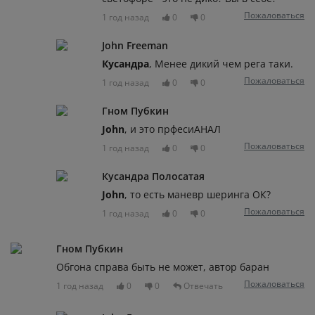
Пожаловаться
1 год назад
0
0
John Freeman
Кусандра
, Менее дикий чем рега таки.
Пожаловаться
1 год назад
0
0
Гном Пубкин
John
, и это прфесиАНАЛ
Пожаловаться
1 год назад
0
0
Кусандра Полосатая
John
, то есть маневр шеринга ОК?
Пожаловаться
1 год назад
0
0
Гном Пубкин
Обгона справа быть не может, автор баран
Пожаловаться
1 год назад
0
0
Отвечать