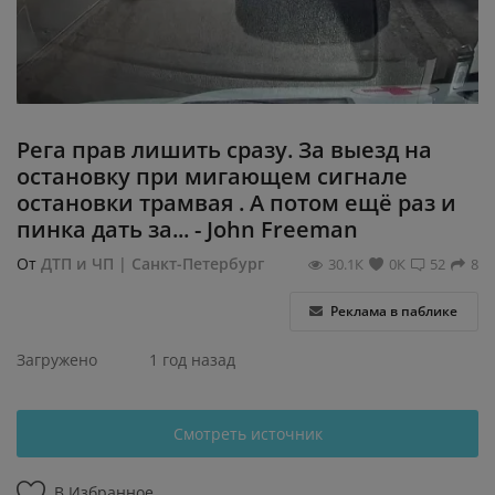
Регистрация
Рега прав лишить сразу. За выезд на
остановку при мигающем сигнале
остановки трамвая . А потом ещё раз и
пинка дать за... - John Freeman
От
ДТП и ЧП | Санкт-Петербург
30.1К
0К
52
8
Реклама в паблике
Загружено
1 год назад
Смотреть источник
В Избранное