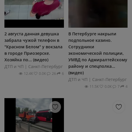
2 августа данная девушка
В Петербурге накрыли
забрала чужой телефон в
подпольное казино.
"Красном Белом" у вокзала
Сотрудники
в городе Приозерске.
экономической полиции,
Хозяйка по... (видео)
УМВД по Адмиралтейскому
району и спецполка...
ДТП и ЧП | Санкт-Петербург
(видео)
12.4К
0.0К
26
6
ДТП и ЧП | Санкт-Петербург
11.5К
0.0К
7
4