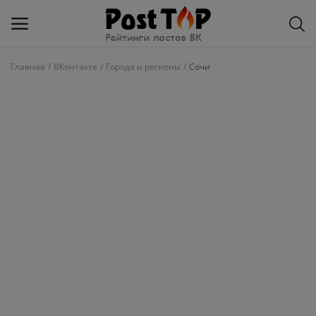
Главная
ВКонтакте
Города и регионы
Сочи
Добавить
блог
ВКонтакте
Избранное
Контакты
О рейтинге
Статьи, обзоры
Войти