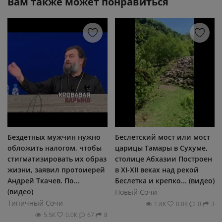
Вам также может понравиться
Бездетных мужчин нужно
Беслетский мост или мост
обложить налогом, чтобы
царицы Тамары в Сухуме,
стигматизировать их образ
столице Абхазии Построен
жизни, заявил протоиерей
в XI-XII веках над рекой
Андрей Ткачев. По...
Беслетка и крепко... (видео)
(видео)
Новый Сочи
Типичный Сочи
1.8К
0.0К
0
3
5.5К
0.0К
67
8