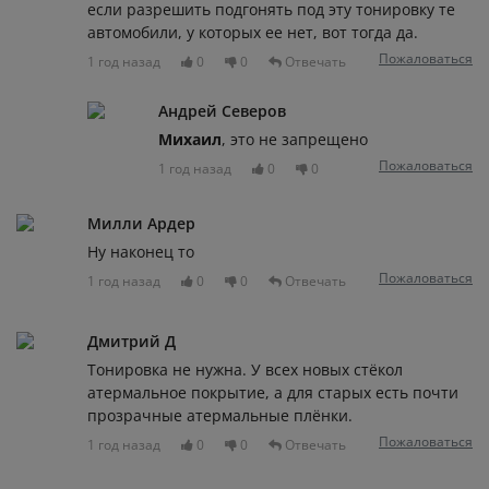
если разрешить подгонять под эту тонировку те
автомобили, у которых ее нет, вот тогда да.
Пожаловаться
1 год назад
0
0
Отвечать
Андрей Северов
Михаил
, это не запрещено
Пожаловаться
1 год назад
0
0
Милли Ардер
Ну наконец то
Пожаловаться
1 год назад
0
0
Отвечать
Дмитрий Д
Тонировка не нужна. У всех новых стёкол
атермальное покрытие, а для старых есть почти
прозрачные атермальные плёнки.
Пожаловаться
1 год назад
0
0
Отвечать