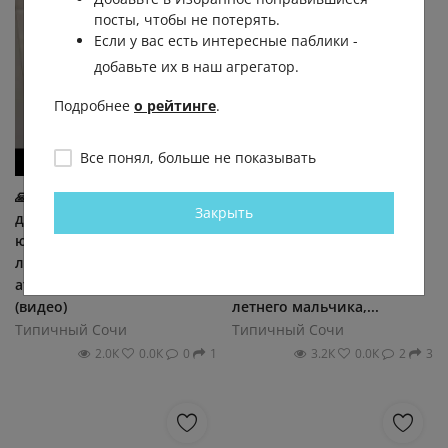
посты, чтобы не потерять.
Если у вас есть интересные паблики -
добавьте их в наш агрегатор.
Подробнее
о рейтинге
.
Все понял, больше не показывать
🙏 Раненых девочек
🙏 Нужна помощь в
Закрыть
доставили в Москву Двух
поисках пропавшего
юных пациенток, 11 и 16
подростка в Сочи. Уже
лет, пострадавших при
несколько дней
атаке беспилотника ВСУ в...
продолжаются поиски 14-
(видео)
летнего мальчика,...
Типичный Сочи
Типичный Сочи
2.0К
0.0К
0
1
3.2К
0.0К
2
3