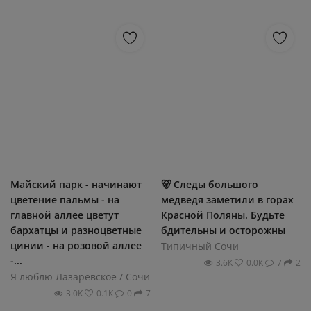
Майский парк - начинают
🐻 Следы большого
цветение пальмы - на
медведя заметили в горах
главной аллее цветут
Красной Поляны. Будьте
бархатцы и разноцветные
бдительны и осторожны
цинии - на розовой аллее
Типичный Сочи
-...
3.6К
0.0К
7
2
Я люблю Лазаревское / Сочи
3.0К
0.1К
0
7