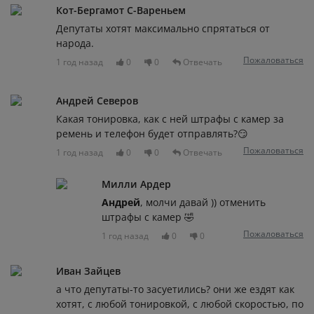
Кот-Бергамот С-Вареньем
Депутаты хотят максимально спрятаться от
народа.
Пожаловаться
1 год назад
0
0
Отвечать
Андрей Северов
Какая тонировка, как с ней штрафы с камер за
ремень и телефон будет отправлять?😏
Пожаловаться
1 год назад
0
0
Отвечать
Милли Ардер
Андрей
, молчи давай )) отменить
штрафы с камер 🤣
Пожаловаться
1 год назад
0
0
Иван Зайцев
а что депутаты-то засуетились? они же ездят как
хотят, с любой тонировкой, с любой скоростью, по