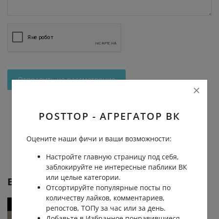
Отправить на рассмотрение
POSTTOP - АГРЕГАТОР ВК
Оцените наши фичи и ваши возможности:
Настройте главную страницу под себя,
заблокируйте не интересные паблики ВК
или целые категории.
Еще от
Типичный Сочи
Отсортируйте популярные посты по
количеству лайков, комментариев,
репостов, ТОПу за час или за день.
Добавьте в Избранное понравившиеся