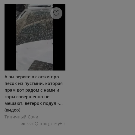
А вы верите в сказки про
песок из пустыни, которая
прям вот рядом с нами и
горы совершенно не
мешают, ветерок подул -...
(видео)
Типичный Сочи
5.9К
0.0К
15
3