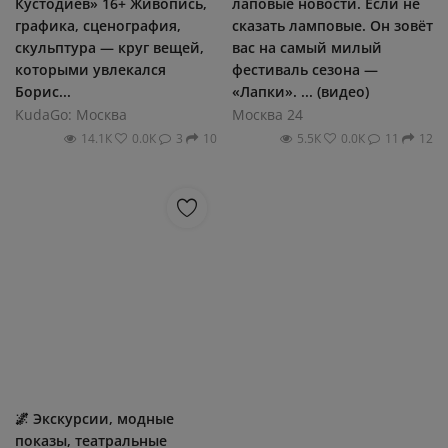
Кустодиев» 16+ Живопись,
лаповые новости. Если не
графика, сценография,
сказать ламповые. Он зовёт
скульптура — круг вещей,
вас на самый милый
которыми увлекался
фестиваль сезона —
Борис...
«Лапки». ... (видео)
KudaGo: Москва
Москва 24
14.1К
0.0К
3
10
5.5К
0.0К
11
12
🌌 Экскурсии, модные
показы, театральные