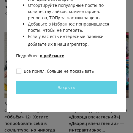
вашем распоряжении
Отсортируйте популярные посты по
всего...
количеству лайков, комментариев,
KudaGo: Москва
репостов, ТОПу за час или за день.
6.2К
0.0К
0
7
Добавьте в Избранное понравившиеся
посты, чтобы не потерять.
Если у вас есть интересные паблики -
добавьте их в наш агрегатор.
Подробнее
о рейтинге
.
Все понял, больше не показывать
Закрыть
Мастер-класс по
[https://vk.com/dvmsk|18
скульптуре в студии
миров под одним куполом
«Объём» 12+ Хотите
«Дворца впечатлений»]
попробовать себя в
«Дворец впечатлений» —
скульптуре, но никогда
интерактивное...