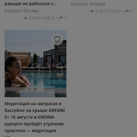
раньше не работали с...
KudaGo: Москва
KudaGo: Москва
4.7К
0.0К
1
2
4.6К
0.0К
1
1
Медитация на матрасах в
бассейне на крыше GREMM
0+ 16 августа в GREMM-
курорте пройдёт утренняя
практика — медитация