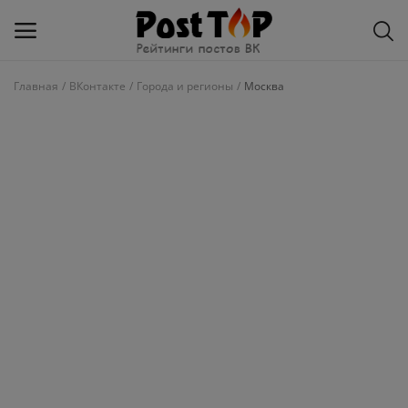
Главная
ВКонтакте
Города и регионы
Москва
Добавить
блог
ВКонтакте
Избранное
Контакты
О рейтинге
Статьи, обзоры
Войти