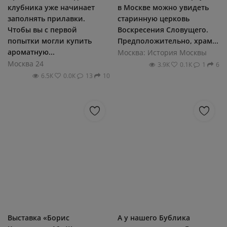
клубника уже начинает
в Москве можно увидеть
заполнять прилавки.
старинную церковь
Чтобы вы с первой
Воскресения Словущего.
попытки могли купить
Предположительно, храм...
ароматную...
Москва: История Москвы
Москва 24
3.9К
0.1К
1
6
6.5К
0.0К
13
10
Выставка «Борис
А у нашего Бублика