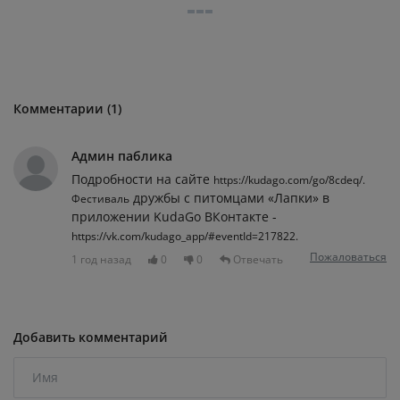
Комментарии (1)
Админ паблика
Подробности на сайте
https://kudago.com/go/8cdeq/.
дружбы с питомцами «Лапки» в
Фестиваль
приложении KudaGo ВКонтакте -
https://vk.com/kudago_app/#eventId=217822.
Пожаловаться
1 год назад
0
0
Отвечать
Добавить комментарий