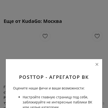
Еще от
KudaGo: Москва
POSTTOP - АГРЕГАТОР ВК
Городу, признанному
Город остывает Фото:
Оцените наши фичи и ваши возможности:
столицей Золотого Кольца
9th.eye
Настройте главную страницу под себя,
России, есть чем удивить
KudaGo: Москва
заблокируйте не интересные паблики ВК
туристов. Даже если в
6.1К
0.1К
1
5
или целые категории.