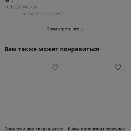
на...
KudaGo: Москва
5.4К
0.0К
1
2
Посмотреть все
Вам также может понравиться
Принесли вам сладенького:
В Филипповском переулке