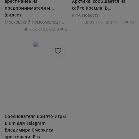
арест Ранее на
Арктике, сообщается на
предпринимателя и...
сайте Кремля. В...
(видео)
РИА Новости
Московский Комсомолец (МК)
25.7К
0.1К
55
12
8.0К
0.0К
3
2
Сооснователя крипто-игры
Blum для Telegram
Владимира Смеркиса
арестовали. Его