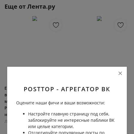
Еще от
Лента.ру
POSTTOP - АГРЕГАТОР ВК
Екатерина Александрова
Финляндия отказалась
выбила первую ракетку
передавать Украине
мира с турнира в Торонто.
ракеты для Patriot. Глава
Оцените наши фичи и ваши возможности:
Российская теннисистка в
Минобороны Финляндии
Настройте главную страницу под себя,
напряжённом матче...
Антти Хяккянен заявил,
заблокируйте не интересные паблики ВК
что...
Лента.ру
или целые категории.
Лента.ру
1.9К
0.0К
9
1
Отсортируйте популярные посты по