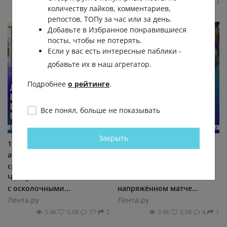
4.6К
0.0К
29
3
количеству лайков, комментариев,
репостов, ТОПу за час или за день.
Добавьте в Избранное понравившиеся
посты, чтобы не потерять.
Если у вас есть интересные паблики -
добавьте их в наш агрегатор.
Подробнее
о рейтинге
.
Все понял, больше не показывать
Закрыть
13 человек пострадали при
Екатерина Александрова
атаке БПЛА на Белгород,
выбила первую ракетку
среди них двое детей.
мира с турнира в Торонто.
Четырёхлетнего мальчика
Российская теннисистка в
с осколочными...
напряжённом матче...
Лента.ру
Лента.ру
5.4К
0.0К
77
2
3.9К
0.0К
4
1