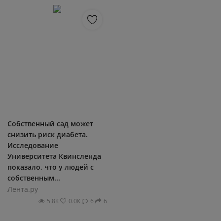
Собственный сад может
снизить риск диабета.
Исследование
Университета Квинсленда
показало, что у людей с
собственным...
Лента.ру
5.8К
0.0К
6
6