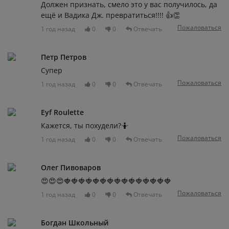
Должен признать, смело это у вас получилось, да
ещё и Вадика Дж. превратиться!!!! 👍👏
Пожаловаться
1 год назад
0
0
Отвечать
Петр Петров
Супер
Пожаловаться
1 год назад
0
0
Отвечать
Eyf Roulette
Кажется, ты похудели?🤷
Пожаловаться
1 год назад
0
0
Отвечать
Олег Пивоваров
😍😍😍🍓🍓🍓🍓🍓🍓🍓🍓🍓🍓🍓🍓🍓🍓🍓
Пожаловаться
1 год назад
0
0
Отвечать
Богдан Школьный