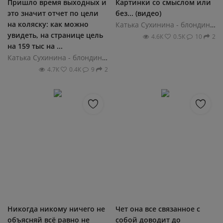
Пришло время выходных и
Картинки со смыслом или
это значит отчет по цели
без... (видео)
на коляску: как можно
Катька Сухинина - блондинка на колесах
увидеть, на странице цель
4.6К
0.5К
10
2
на 159 тыс на ...
Катька Сухинина - блондинка на колесах
4.7К
0.4К
9
2
Никогда никому ничего не
Чет она все связанное с
объясняй всё равно не
собой доводит до