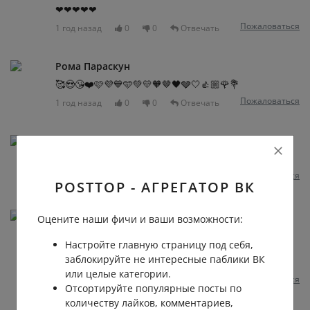
❤❤❤❤❤
Пожаловаться
1 год назад
0
0
Отвечать
Рома Параскун
🥰😍😘❤️🩷💜💙🩵💚💛🧡🤎🖤🩶🤍👍🏼🌹💐
Пожаловаться
1 год назад
0
0
Отвечать
Рома Параскун
Вауууууууууууууууу!!!!!!!
Пожаловаться
1 год назад
0
0
Отвечать
POSTTOP - АГРЕГАТОР ВК
Рома Параскун
Оцените наши фичи и ваши возможности:
💋💋
Настройте главную страницу под себя,
заблокируйте не интересные паблики ВК
или целые категории.
Пожаловаться
1 год назад
0
0
Отвечать
Отсортируйте популярные посты по
количеству лайков, комментариев,