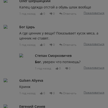
Олег Шершицкий
Капец одежда отстой а обувь шлак вообще
Пожаловаться
1 год назад
0
0
Отвечать
Бог Царь
А где ценник у вещи? Показывает кусок мяса, а
ценник не ставят.
Пожаловаться
1 год назад
0
0
Отвечать
Степан Сморковичев
Бог
, уверен что потянешь?
Пожаловаться
1 год назад
0
0
Gulsen Aliyeva
Кринж
Пожаловаться
1 год назад
0
0
Отвечать
Евгений Синев