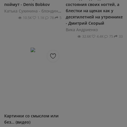
поймут - Denis Bobkov
состояния своих ногтей, а
блестки на щеках как у
Катька Сухинина - блондинка на колесах
десятилетней на утреннике
10.5К
1.1К
78
5
- Дмитрий Скорый
Вика Андриенко
32.6К
4.4К
75
33
Картинки со смыслом или
без... (видео)