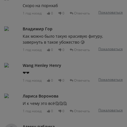
Скоро на порнхаб
Пожаловаться
1 год назад
0
0
Отвечать
Владимир Гор
Как можно было такую красивую фигуру,
завернуть в такое убожество 🥲
Пожаловаться
1 год назад
0
0
Отвечать
Wang Henley Henry
❤❤
Пожаловаться
1 год назад
0
0
Отвечать
Лариса Воронова
И к чему это всё🤔🤔🤔
Пожаловаться
1 год назад
0
0
Отвечать
Админ паблика