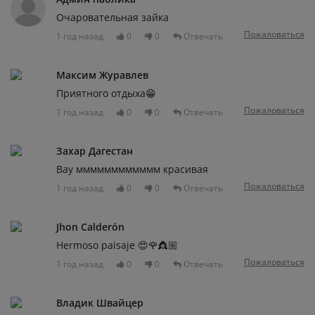
Очаровательная зайка
Пожаловаться
1 год назад
0
0
Отвечать
Максим Журавлев
Приятного отдыха😁
Пожаловаться
1 год назад
0
0
Отвечать
Захар Дагестан
Вау мммммммммммм красивая
Пожаловаться
1 год назад
0
0
Отвечать
Jhon Calderón
Hermoso paisaje 😍🌹👸🏼
Пожаловаться
1 год назад
0
0
Отвечать
Владик Швайцер