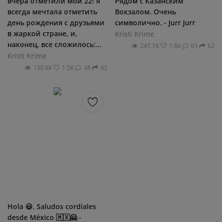
вчера отметили мои 22! я
Рядом с Казанским
всегда мечтала отметить
Вокзалом. Очень
день рождения с друзьями
символично. - Jurr Jurr
в жаркой стране, и,
Kristi Krime
наконец, все сложилось:...
247.1К
1.8К
65
62
Kristi Krime
130.6К
1.5К
38
62
Hola 😃. Saludos cordiales
desde México 🇲🇽🤗 -