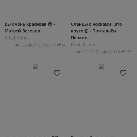
Вы очень красивая 😊 -
Сланцы с носками ,,это
Матвей Веселов
круто!))) - Почтальён
Печкин
Kristi Krime
Kristi Krime
565.3К
2.3К
57
66
900.3К
1.4К
110
153