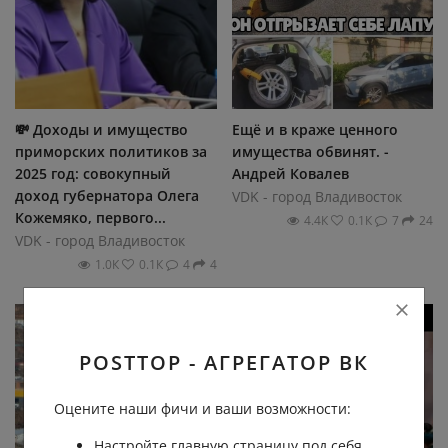
💸 Доходы и имущество
Ещё и в краже ценного
приморских политиков за
имущества обвинят. -
2025 год: совокупный
Андрей Ковалев
доход губернатора Олега
VDK - город Владивосток
Кожемяко, первого...
4.4К
0.1К
7
24
VDK - город Владивосток
1.0К
0.1К
4
4
POSTTOP - АГРЕГАТОР ВК
Оцените наши фичи и ваши возможности:
Настройте главную страницу под себя,