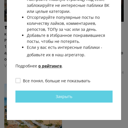
заблокируйте не интересные паблики ВК
или целые категории.
Отсортируйте популярные посты по
количеству лайков, комментариев,
🏗 Во Владивостоке на
🙏 Жительница
репостов, ТОПу за час или за день.
контроль реконструкции
Владивостока
Добавьте в Избранное понравившиеся
Рудневского моста выделят
организовала сбор стекла,
посты, чтобы не потерять.
127,9 млн рублей —
чтобы вернуть бухте
Если у вас есть интересные паблики -
администрация города
Стеклянной её уникальную
добавьте их в наш агрегатор.
объявила...
красоту. 💎 Для... (видео)
VDK - город Владивосток
VDK - город Владивосток
Подробнее
о рейтинге
.
3.7К
0.1К
6
4
1.0К
0.1К
6
4
Все понял, больше не показывать
Закрыть