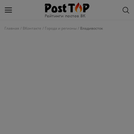
Главная
ВКонтакте
Города и регионы
Владивосток
Добавить
блог
ВКонтакте
Избранное
Контакты
О рейтинге
Статьи, обзоры
Войти