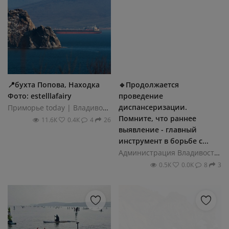
📍бухта Попова, Находка
🔹Продолжается
Фото: estelllafairy
проведение
диспансеризации.
Приморье today | Владивосток
Помните, что раннее
11.6К
0.4К
4
26
выявление - главный
инструмент в борьбе с...
Администрация Владивостока
0.5К
0.0К
8
3