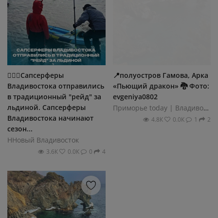
🏄‍♂️🧊Сапсерферы
📍полуостров Гамова, Арка
Владивостока отправились
«Пьющий дракон» 🐉 Фото:
в традиционный "рейд" за
evgeniya0802
льдиной. Сапсерферы
Приморье today | Владивосток
Владивостока начинают
4.8К
0.0К
1
2
сезон...
ННовый Владивосток
3.6К
0.0К
0
4