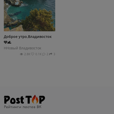
Доброе утро,Владивосток
🩵🌊
ННовый Владивосток
2.8К
0.1К
2
3