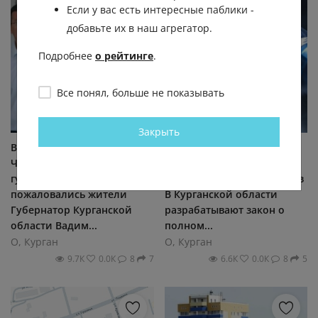
Если у вас есть интересные паблики -
добавьте их в наш агрегатор.
Подробнее
о рейтинге
.
Все понял, больше не показывать
Закрыть
Визит Шумкова в
🚬 Курганские власти
Черемухово: что осмотрел
готовятся полностью
губернатор и на что
запретить продажу вейпов
пожаловались жители
В Курганской области
Губернатор Курганской
разрабатывают закон о
области Вадим...
полном...
О, Курган
О, Курган
9.7К
0.0К
8
7
6.6К
0.0К
8
5