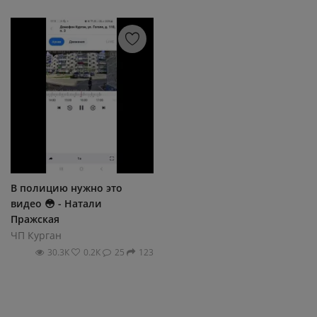
В полицию нужно это
видео 😳 - Натали
Пражская
ЧП Курган
30.3К
0.2К
25
123