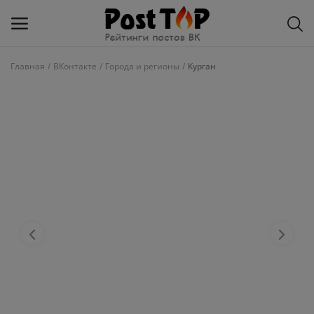
Главная
ВКонтакте
Города и регионы
Курган
Добавить
блог
ВКонтакте
Избранное
Контакты
О рейтинге
Статьи, обзоры
Войти