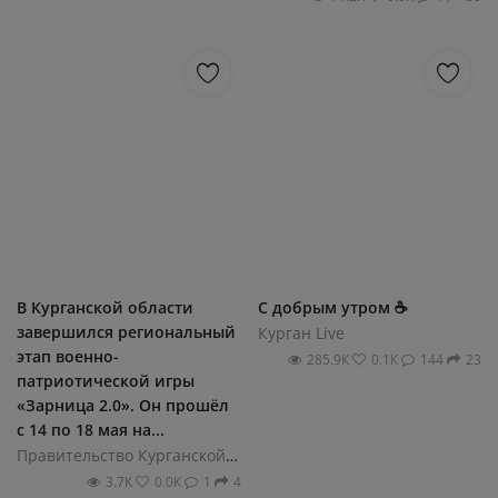
В Курганской области
С добрым утром ☕️
завершился региональный
Курган Live
этап военно-
285.9К
0.1К
144
23
патриотической игры
«Зарница 2.0». Он прошёл
с 14 по 18 мая на...
Правительство Курганской области
3.7К
0.0К
1
4