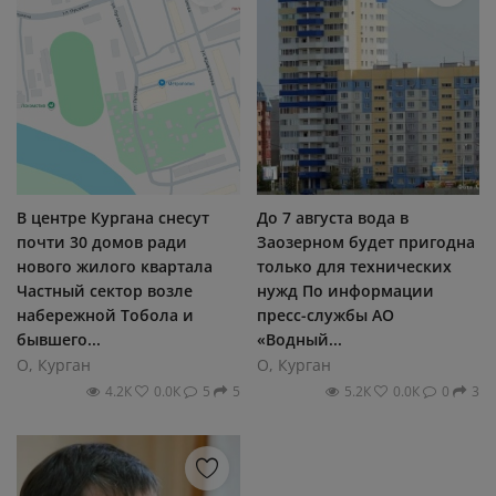
В центре Кургана снесут
До 7 августа вода в
почти 30 домов ради
Заозерном будет пригодна
нового жилого квартала
только для технических
Частный сектор возле
нужд По информации
набережной Тобола и
пресс-службы АО
бывшего...
«Водный...
О, Курган
О, Курган
4.2К
0.0К
5
5
5.2К
0.0К
0
3