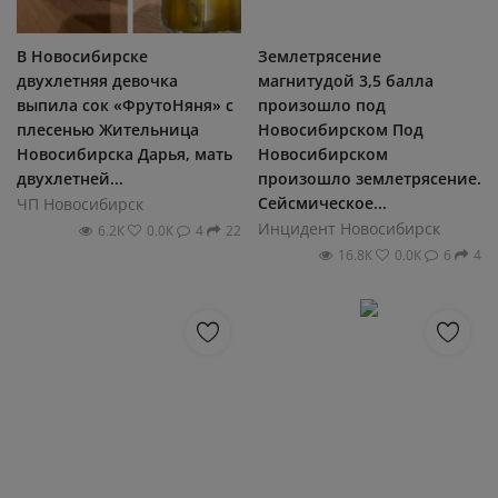
В Новосибирске
Землетрясение
двухлетняя девочка
магнитудой 3,5 балла
выпила сок «ФрутоНяня» с
произошло под
плесенью Жительница
Новосибирском Под
Новосибирска Дарья, мать
Новосибирском
двухлетней...
произошло землетрясение.
Сейсмическое...
ЧП Новосибирск
Инцидент Новосибирск
6.2К
0.0К
4
22
16.8К
0.0К
6
4