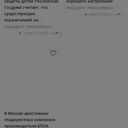
защиты детей Российская
хорошего настроения!
Госдума считает, что
Инцидент Новосибирск
существующих
8.8К
0.0К
1
7
ограничений на...
Инцидент Новосибирск
12.2К
0.0К
23
2
В Москве арестованы
гендиректора компании-
производителя БПЛА