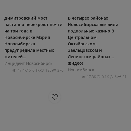
Димитровский мост
В четырех районах
частично перекроют почти
Новосибирска выявили
на три года в
подпольные казино В
Новосибирске Мэрия
Центральном,
Новосибирска
Октябрьском,
предупредила местных
Заельцовском и
жителей...
Ленинском районах...
(видео)
Инцидент Новосибирск
Новосибирск
47.4К
0.1К
185
370
17.3К
0.1К
6
31