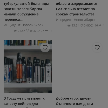
туберкулезной больницы
области задерживается
Власти Новосибирска
САХ сильно отстает по
начали обсуждение
срокам строительства...
переноса...
Инцидент Новосибирск
Инцидент Новосибирск
15.9К
0.0К
16
4
24.8К
0.0К
27
14
В Госдуме призывают к
Доброе утро, друзья!
запрету вейпов для
Отличного вам дня и