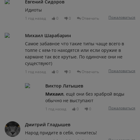
Евгений Сидоров
Идиоты
Пожаловаться
1 год назад
0
0
Отвечать
Михаил Шарабарин
Самое забавное что такие типы чаще всего в
толпе с кем-то находятся или если оружие в
кармане так все крутые. По одиночке они не
существуют)
Пожаловаться
1 год назад
0
0
Отвечать
Виктор Латышев
Михаил
, ещё они без храброй воды
обычно не выступают
Пожаловаться
1 год назад
0
0
Дмитрий Гладышев
Народ придите в себя, очнитесь!