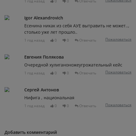
Пожаловаться
1 год назад
0
0
Отвечать
Igor Alexandrovich
Есенина никак из себя АУЕ вытравить не может..,
столько уже лет прошло..
Пожаловаться
1 год назад
0
0
Отвечать
Евгения Полякова
Очередной хулиганоножеугрожательный кейс
Пожаловаться
1 год назад
0
0
Отвечать
Сергей Антонов
Нифига , национальная
Пожаловаться
1 год назад
0
0
Отвечать
Добавить комментарий