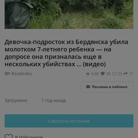
Регистрация
Девочка-подросток из Бердянска убила
молотком 7-летнего ребенка — на
допросе она призналась еще в
нескольких убийствах ... (видео)
От
Readovka
8.8К
0К
25
27
Реклама в паблике
Загружено
1 год назад
Смотреть источник
В Избранное