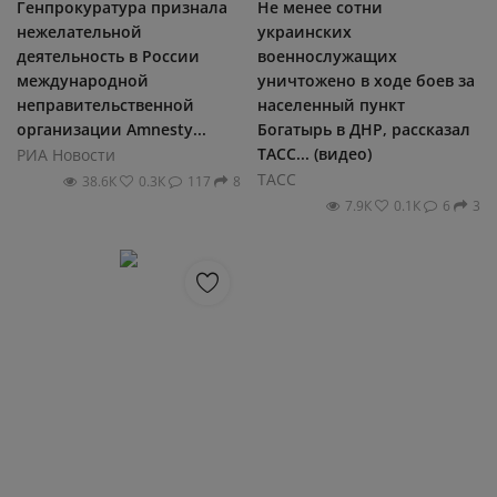
Генпрокуратура признала
Не менее сотни
нежелательной
украинских
деятельность в России
военнослужащих
международной
уничтожено в ходе боев за
неправительственной
населенный пункт
организации Amnesty...
Богатырь в ДНР, рассказал
ТАСС... (видео)
РИА Новости
ТАСС
38.6К
0.3К
117
8
7.9К
0.1К
6
3