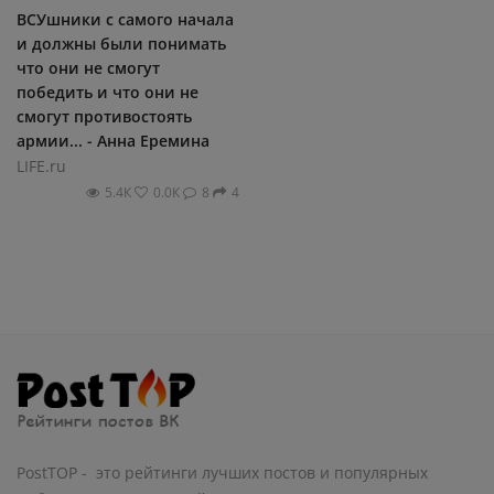
ВСУшники с самого начала
и должны были понимать
что они не смогут
победить и что они не
смогут противостоять
армии... - Анна Еремина
LIFE.ru
5.4К
0.0К
8
4
PostTOP - это рейтинги лучших постов и популярных