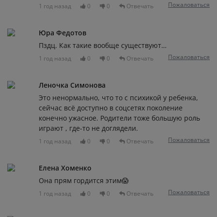
Пожаловаться
1 год назад
0
0
Отвечать
Юра Федотов
Пздц. Как такие вообще существуют…
Пожаловаться
1 год назад
0
0
Отвечать
Леночка Симонова
Это ненормально, что то с психикой у ребенка,
сейчас всё доступно в соцсетях поколение
конечно ужасное. Родители тоже большую роль
играют , где-то не доглядели.
Пожаловаться
1 год назад
0
0
Отвечать
Елена Хоменко
Она прям гордится этим😱
Пожаловаться
1 год назад
0
0
Отвечать