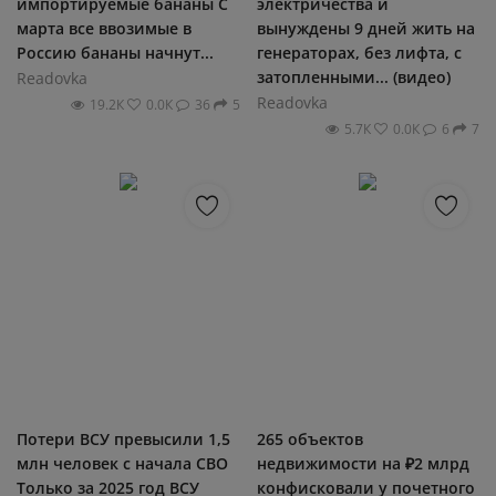
импортируемые бананы С
электричества и
марта все ввозимые в
вынуждены 9 дней жить на
Россию бананы начнут...
генераторах, без лифта, с
затопленными... (видео)
Readovka
Readovka
19.2К
0.0К
36
5
5.7К
0.0К
6
7
Потери ВСУ превысили 1,5
265 объектов
млн человек с начала СВО
недвижимости на ₽2 млрд
Только за 2025 год ВСУ
конфисковали у почетного