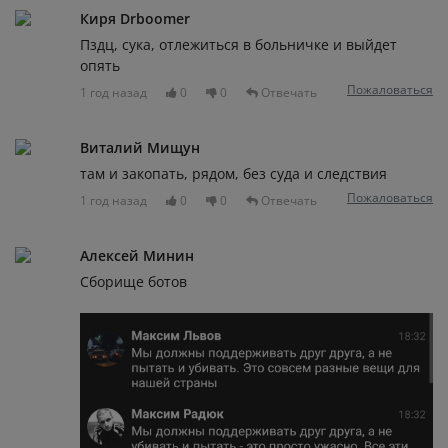
Киря Drboomer
Пздц, сука, отлежиться в больничке и выйдет
опять
Пожаловаться
1 год назад
0
0
Отвечать
Виталий Мищун
там и закопать, рядом, без суда и следствия
Пожаловаться
1 год назад
0
0
Отвечать
Алексей Минин
Сборище ботов