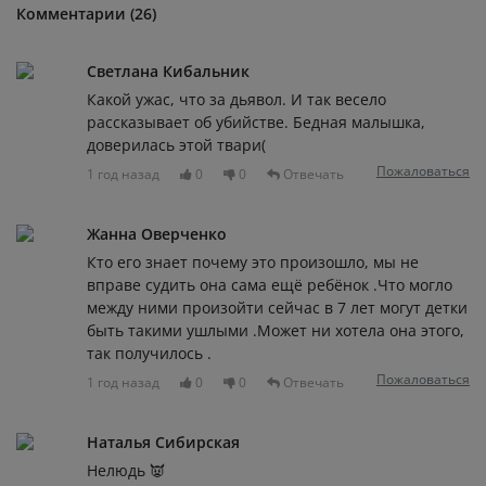
Комментарии (26)
Светлана Кибальник
Какой ужас, что за дьявол. И так весело
рассказывает об убийстве. Бедная малышка,
доверилась этой твари(
Пожаловаться
1 год назад
0
0
Отвечать
Жанна Оверченко
Кто его знает почему это произошло, мы не
вправе судить она сама ещё ребёнок .Что могло
между ними произойти сейчас в 7 лет могут детки
быть такими ушлыми .Может ни хотела она этого,
так получилось .
Пожаловаться
1 год назад
0
0
Отвечать
Наталья Сибирская
Нелюдь 👿