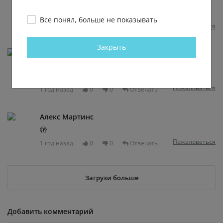
Костя Лукьянов
Abu
, что смешного
Все понял, больше не показывать
Пожаловаться
1 год назад
0
0
Закрыть
Илья Раковский
Спокойной так говорит , будто кадр из фильма
рассказывает .
Пожаловаться
1 год назад
0
0
Отвечать
Алекс Мартинс
🫣
Пожаловаться
1 год назад
0
0
Отвечать
Загрузи больше
Добавить комментарий