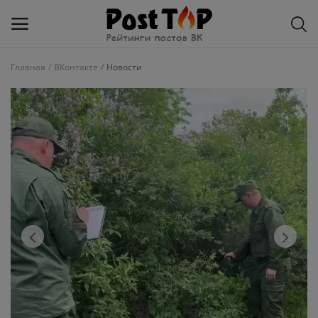
Главная
ВКонтакте
Новости
Добавить
блог
ВКонтакте
Избранное
Контакты
О рейтинге
Статьи, обзоры
Войти