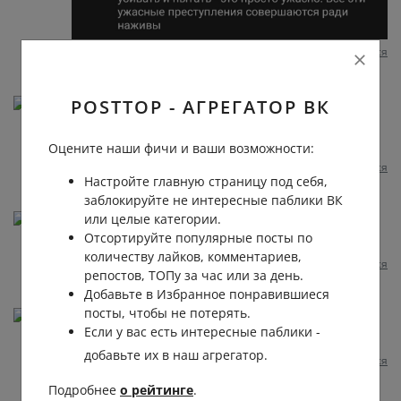
Пожаловаться
1 год назад
0
0
Отвечать
POSTTOP - АГРЕГАТОР ВК
Ярик Кириченко
Жуть просто, в голове не укладывается, как так
можно, зачем!!!? Что за монстр , это не девочка.
Оцените наши фичи и ваши возможности:
Пожаловаться
1 год назад
0
0
Отвечать
Настройте главную страницу под себя,
заблокируйте не интересные паблики ВК
или целые категории.
Олеся Удалова
Отсортируйте популярные посты по
Дали родителям на растерзание, ее с.. у
количеству лайков, комментариев,
Пожаловаться
1 год назад
0
0
Отвечать
репостов, ТОПу за час или за день.
Добавьте в Избранное понравившиеся
посты, чтобы не потерять.
Abu Abdulmalik
Если у вас есть интересные паблики -
смешно
добавьте их в наш агрегатор.
Пожаловаться
1 год назад
0
0
Отвечать
Подробнее
о рейтинге
.