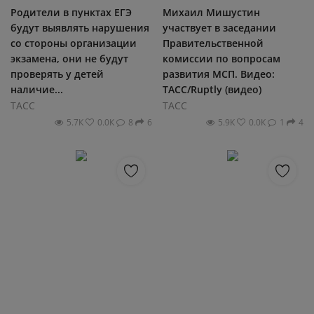
Родители в пунктах ЕГЭ
Михаил Мишустин
будут выявлять нарушения
участвует в заседании
со стороны организации
Правительственной
экзамена, они не будут
комиссии по вопросам
проверять у детей
развития МСП. Видео:
наличие...
ТАСС/Ruptly (видео)
ТАСС
ТАСС
5.7К
0.0К
8
6
5.9К
0.0К
1
4