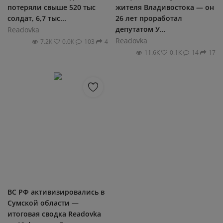
потеряли свыше 520 тыс
жителя Владивостока — он
солдат, 6,7 тыс...
26 лет проработал
депутатом У...
Readovka
Readovka
7.2К
0.0К
103
4
11.6К
0.1К
14
17
ВС РФ активизировались в
Сумской области —
итоговая сводка Readovka