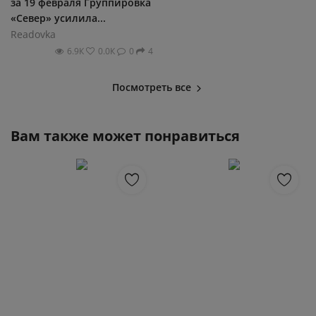
за 19 февраля Группировка
«Север» усилила...
Readovka
6.9К
0.0К
0
4
Посмотреть все
Вам также может понравиться