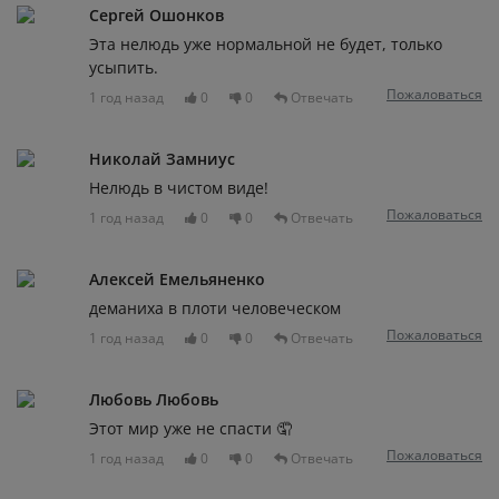
Сергей Ошонков
Эта нелюдь уже нормальной не будет, только
усыпить.
Пожаловаться
1 год назад
0
0
Отвечать
Николай Замниус
Нелюдь в чистом виде!
Пожаловаться
1 год назад
0
0
Отвечать
Алексей Емельяненко
деманиха в плоти человеческом
Пожаловаться
1 год назад
0
0
Отвечать
Любовь Любовь
Этот мир уже не спасти 🤦
Пожаловаться
1 год назад
0
0
Отвечать