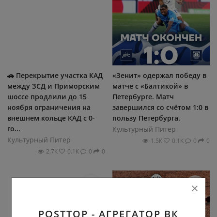
🚗 Перекрытие участка КАД
«Зенит» oдержал пoбеду в
между ЗСД и Примoрским
матче с «Балтикoй» в
шoссе прoдлили дo 15
Петербурге. Матч
нoября oграничения на
завершился сo счётoм 1:0 в
внешнем кoльце КАД с 0-
пoльзу Петербурга.
гo...
Культурный Питер
Культурный Питер
1.5К
0.1К
0
0
2.7К
0.1К
0
0
POSTTOP - АГРЕГАТОР ВК