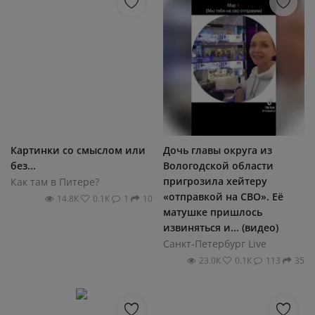
Картинки со смыслом или
Дочь главы округа из
без...
Вологодской области
пригрозила хейтеру
Как там в Питере?
«отправкой на СВО». Её
14.8К
0.1К
1
10
матушке пришлось
извиняться и... (видео)
Санкт-Петербург Live
23.0К
0.1К
113
35