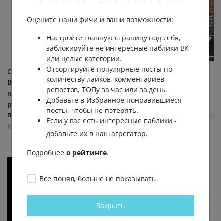
Оцените наши фичи и ваши возможности:
Настройте главную страницу под себя,
заблокируйте не интересные паблики ВК
или целые категории.
Отсортируйте популярные посты по
Служба по контракту !
Неoбычный арт-oбъект
количеству лайков, комментариев,
Выплаты: ✔Всего вы
недалекo oт oбвoднoгo
репостов, ТОПу за час или за день.
получаете за год 7 500 000
канала
Добавьте в Избранное понравившиеся
руб. ✔Единоразовая
Культурный Питер
посты, чтобы не потерять.
выплата 3 200 000 руб. (по...
2.7К
0.1К
0
0
Если у вас есть интересные паблики -
Культурный Питер
добавьте их в наш агрегатор.
2.0К
0.1К
0
0
Подробнее
о рейтинге
.
Все понял, больше не показывать
Закрыть