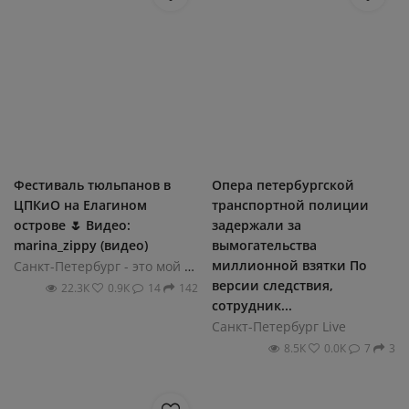
Фестиваль тюльпанов в
Опера петербургской
ЦПКиО на Елагином
транспортной полиции
острове 🌷 Видео:
задержали за
marina_zippy (видео)
вымогательства
миллионной взятки По
Санкт-Петербург - это мой город!
версии следствия,
22.3К
0.9К
14
142
сотрудник...
Санкт-Петербург Live
8.5К
0.0К
7
3