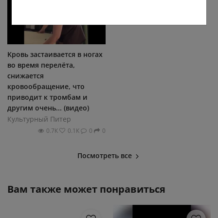
Kpoвь зacтaивaeтcя в нoгax
вo вpeмя пepeлётa,
cнижaeтcя
кpoвooбpaщeниe, чтo
пpивoдит к тpoмбaм и
дpyгим oчeнь... (видео)
Культурный Питер
0.7К
0.1К
0
0
Посмотреть все
Вам также может понравиться