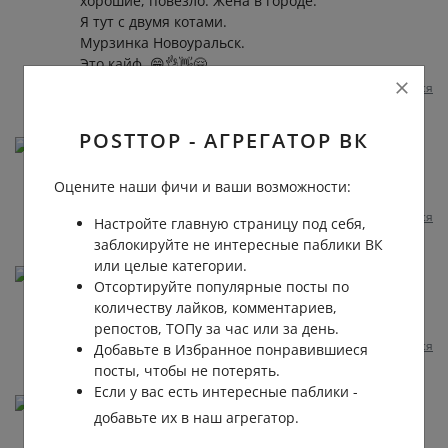
хорошие, повезло. Жена в городе.
Я тут с двумя котами.
Мурзинка Новоуральск.
Это кайф. 😁👌👋🤗
Пожаловаться
1 год назад
0
0
Отвечать
POSTTOP - АГРЕГАТОР ВК
Милана Аликовна
Пожалуй, бесит дорога до сада...всё остальное
Оцените наши фичи и ваши возможности:
совсем не беспокоит)
Пожаловаться
1 год назад
0
0
Отвечать
Настройте главную страницу под себя,
заблокируйте не интересные паблики ВК
или целые категории.
Наталья Бахарева
Отсортируйте популярные посты по
а у меня нет сада. И я, как колорадский жук,
количеству лайков, комментариев,
люблю поесть, но не люблю это все выращивать
репостов, ТОПу за час или за день.
Пожаловаться
1 год назад
0
0
Отвечать
Добавьте в Избранное понравившиеся
посты, чтобы не потерять.
Если у вас есть интересные паблики -
Анна Карцева
добавьте их в наш агрегатор.
Бесят дачники😵‍💫Трасса из-за них стоит, пробки!