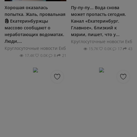
Хорошая оказалась
Пу-пу-пу... Вода снова
попытка. Жаль, провальная
может пропасть сегодня.
🗿 Екатеринбуржцы
Канал «Екатеринбург.
массово сообщают о
Главное», близкий к
неработающих водоматах.
мэрии, пишет, что у...
Люди,...
Круглосуточные новости Екб
Круглосуточные новости Екб
15.7К
0.0К
17
43
17.4К
0.0К
8
21