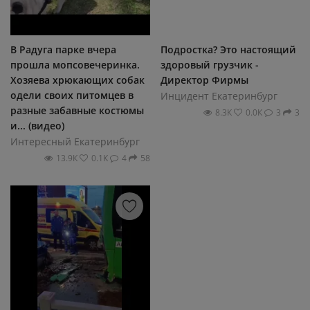
В Радуга парке вчера
Подростка? Это настоящий
прошла мопсовечеринка.
здоровый грузчик -
Хозяева хрюкающих собак
Директор Фирмы
одели своих питомцев в
Инцидент Екатеринбург
разные забавные костюмы
8.3К
0.0К
3
3
и... (видео)
Интересный Екатеринбург
13.9К
0.1К
4
58