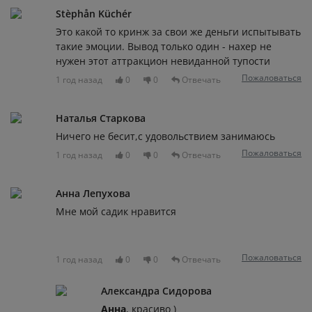
Stèphån Küchér
Это какой то кринж за свои же деньги испытывать
такие эмоции. Вывод только один - нахер не
нужен этот аттракцион невиданной тупости
Пожаловаться
1 год назад
0
0
Отвечать
Наталья Старкова
Ничего не бесит,с удовольствием занимаюсь
Пожаловаться
1 год назад
0
0
Отвечать
Анна Лепухова
Мне мой садик нравится
Пожаловаться
1 год назад
0
0
Отвечать
Александра Сидорова
Анна
, красиво )