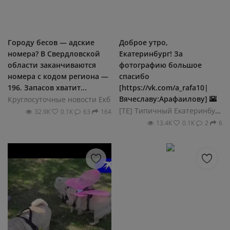
Городу бесов — адские
Доброе утро,
номера? В Свердловской
Екатеринбург! За
области заканчиваются
фотографию большое
номера с кодом региона —
спасибо
196. Запасов хватит...
[https://vk.com/a_rafa10|
Вячеславу:Арафаилову] 🌇
Круглосуточные новости Екб
[ТЕ] Типичный Екатеринбург
32.9К
0.1К
63
164
13.4К
0.1К
2
6