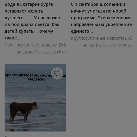
Вода в Екатеринбурге
С 1 сентября школьники
оставляет желать
начнут учиться по новой
лучшего... — У нас дюжес
программе. Эти изменения
из-под крана льется. Как
направлены на укрепление
детей купать? Почему
единого...
такое...
Круглосуточные новости Екб
Круглосуточные новости Екб
26.1К
0.0К
37
35
29.9К
0.0К
32
61