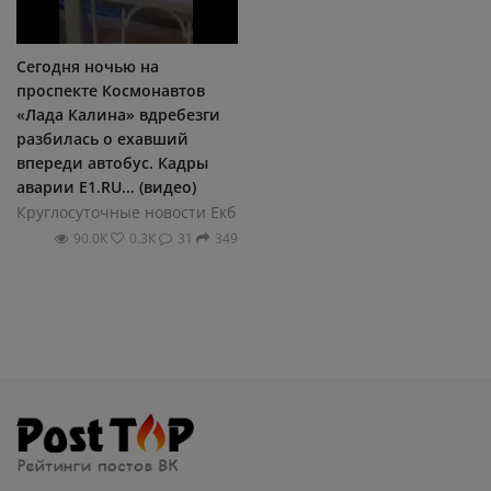
Сегодня ночью на
проспекте Космонавтов
«Лада Калина» вдребезги
разбилась о ехавший
впереди автобус. Кадры
аварии E1.RU... (видео)
Круглосуточные новости Екб
90.0К
0.3К
31
349