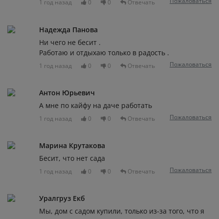
Пожаловаться
1 год назад
0
0
Отвечать
Надежда Панова
Ни чего не бесит .
Работаю и отдыхаю только в радость .
Пожаловаться
1 год назад
0
0
Отвечать
Антон Юрьевич
А мне по кайфу на даче работать
Пожаловаться
1 год назад
0
0
Отвечать
Марина Крутакова
Бесит, что нет сада
Пожаловаться
1 год назад
0
0
Отвечать
Уралгруз Екб
Мы, дом с садом купили, только из-за того, что я