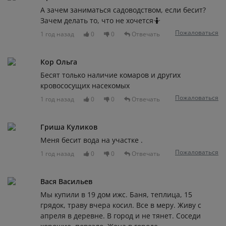
А зачем заниматься садоводством, если бесит?
Зачем делать то, что не хочется🤷
Пожаловаться
1 год назад
0
0
Отвечать
Кор Ольга
Бесят только наличие комаров и других
кровососущих насекомых
Пожаловаться
1 год назад
0
0
Отвечать
Гриша Куликов
Меня бесит вода на участке .
Пожаловаться
1 год назад
0
0
Отвечать
Вася Васильев
Мы купили в 19 дом ижс. Баня, теплица, 15
грядок, траву вчера косил. Все в меру. Живу с
апреля в деревне. В город и не тянет. Соседи