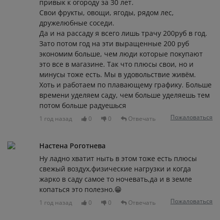
привык к огороду за 30 лет.
Свои фрукты, овощи, ягоды, рядом лес,
дружелюбные соседи.
Да и на рассаду я всего лишь трачу 200руб в год.
Зато потом год на эти выращенные 200 руб
экономим больше, чем люди которые покупают
это все в магазине. Так что плюсы свои, но и
минусы тоже есть. Мы в удовольствие живём.
Хоть и работаем по плавающему графику. Больше
времени уделяем саду, чем больше уделяешь тем
потом больше радуешься
Пожаловаться
1 год назад
0
0
Отвечать
Настена Роготнева
Ну ладно хватит ныть в этом тоже есть плюсы
свежый воздух,физические нагрузки и когда
жарко в саду самое то ночевать,да и в земле
копаться это полезно.😁
Пожаловаться
1 год назад
0
0
Отвечать