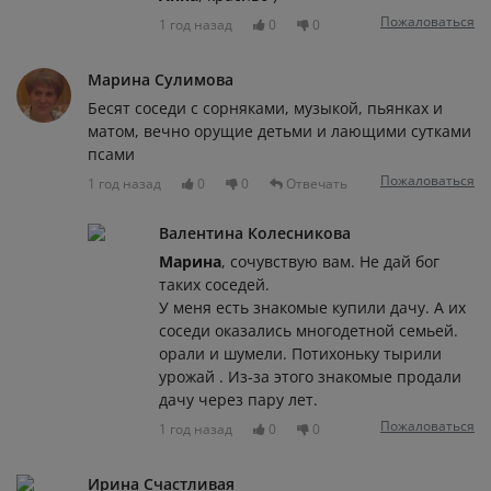
Пожаловаться
1 год назад
0
0
Марина Сулимова
Бесят соседи с сорняками, музыкой, пьянках и
матом, вечно орущие детьми и лающими сутками
псами
Пожаловаться
1 год назад
0
0
Отвечать
Валентина Колесникова
Марина
, сочувствую вам. Не дай бог
таких соседей.
У меня есть знакомые купили дачу. А их
соседи оказались многодетной семьей.
орали и шумели. Потихоньку тырили
урожай . Из-за этого знакомые продали
дачу через пару лет.
Пожаловаться
1 год назад
0
0
Ирина Счастливая