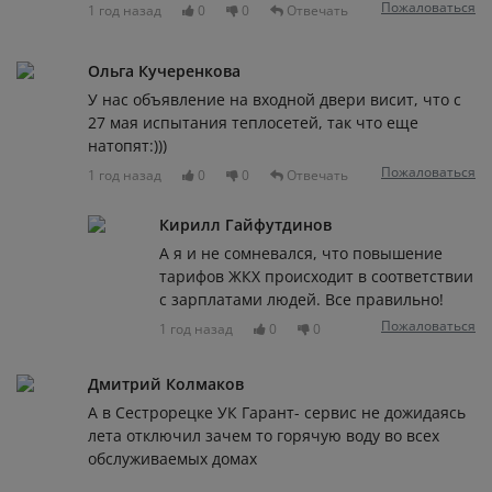
Пожаловаться
1 год назад
0
0
Отвечать
Ольга Кучеренкова
У нас объявление на входной двери висит, что с
27 мая испытания теплосетей, так что еще
натопят:)))
Пожаловаться
1 год назад
0
0
Отвечать
Кирилл Гайфутдинов
А я и не сомневался, что повышение
тарифов ЖКХ происходит в соответствии
с зарплатами людей. Все правильно!
Пожаловаться
1 год назад
0
0
Дмитрий Колмаков
А в Сестрорецке УК Гарант- сервис не дожидаясь
лета отключил зачем то горячую воду во всех
обслуживаемых домах