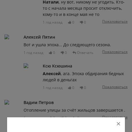
Натали
, ну вот, никому не угодить. Кто-
то с начала месяца просит отключить,
кому-то и в конце мая не то
Пожаловаться
1 год назад
0
0
Алексей Пятин
Вот и ушла эпоха... До следующего сезона.
Пожаловаться
1 год назад
0
0
Отвечать
Ксю Ксюшина
Алексей
, ага. Эпоха обдирания бедных
людей в деньгах
Пожаловаться
1 год назад
0
0
Вадим Петров
Отопление улицы за счёт жильцов завершается .
Пожаловаться
1 год назад
0
0
Отвечать
Галина Дегтярева