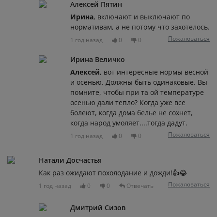
Алексей Пятин
Ирина
, включают и выключают по
нормативам, а не потому что захотелось.
Пожаловаться
1 год назад
0
0
Ирина Величко
Алексей
, вот интересные нормы весной
и осенью. Должны быть одинаковые. Вы
помните, чтобы при та ой температуре
осенью дали тепло? Когда уже все
болеют, когда дома белье не сохнет,
когда народ умоляет....тогда дадут.
Пожаловаться
1 год назад
0
0
Натали Досчастья
Как раз ожидают похолодание и дожди!👍😂
Пожаловаться
1 год назад
0
0
Отвечать
Дмитрий Сизов