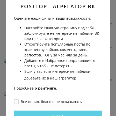
POSTTOP - АГРЕГАТОР ВК
Вадим
, плохая управляющая компания.
У нас давно батареи чуть тёплые. И
дома 22 град. Вполне комфорт.
Оцените наши фичи и ваши возможности:
Пожаловаться
1 год назад
0
0
Настройте главную страницу под себя,
заблокируйте не интересные паблики ВК
Вадим Петров
или целые категории.
Галина
, увы , да .
Отсортируйте популярные посты по
Пожаловаться
1 год назад
0
0
количеству лайков, комментариев,
репостов, ТОПу за час или за день.
Добавьте в Избранное понравившиеся
Anna Mashoshina
посты, чтобы не потерять.
У нас Жкс уже подсуетился и отключил всё в
Если у вас есть интересные паблики -
пятницу.
добавьте их в наш агрегатор.
Пожаловаться
1 год назад
0
0
Отвечать
Подробнее
о рейтинге
.
Проплаченая Методичка-Катюша
😅😅😅
Все понял, больше не показывать
Закрыть