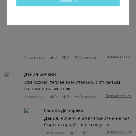
Пожаловаться
1 год назад
0
0
Отвечать
Данил Бочкин
Уже можно, теплее значительно, с открытым
балконом только сплю
Пожаловаться
1 год назад
0
0
Отвечать
Галина Дегтярева
Данил
, ничего, ещё вспомните и не раз.
Сырость придёт через неделю
Пожаловаться
1 год назад
0
0