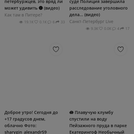
петербуржцев, это вряд ли
суде Полиция завершила
может удивить 🌚 (видео)
расследование уголовного
дела... (видео)
Как там в Питере?
Санкт-Петербург Live
19.1К
0.1К
6
33
9.3К
0.0К
4
17
Доброе утро! Сегодня до
🪷 Плавучую клумбу
+17 градусов днем,
спустили на воду
облачно Фото:
Пейзажного пруда в парке
sharygin_alexandr59
Екатерингоф Необычный