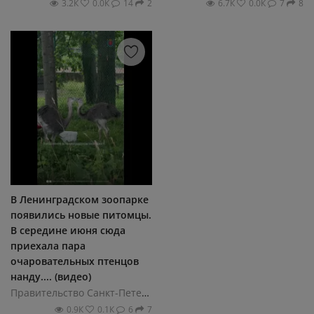
3.2К
0.0К
14
2
6.7К
0.0К
7
8
В Ленинградском зоопарке
появились новые питомцы.
В середине июня сюда
приехала пара
очаровательных птенцов
нанду.... (видео)
Правительство Санкт-Петербурга
0.9К
0.1К
6
7