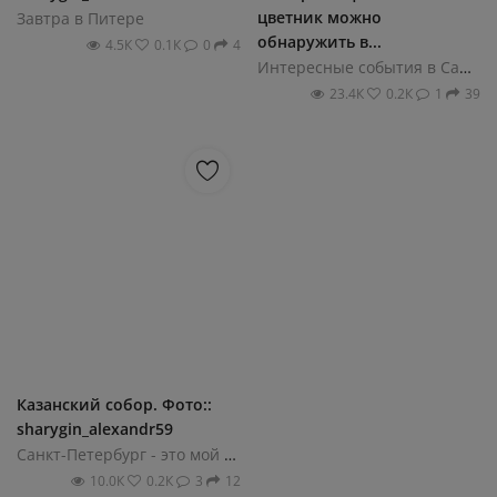
цветник можно
Завтра в Питере
обнаружить в...
4.5К
0.1К
0
4
Интересные события в Санкт-Петербурге
23.4К
0.2К
1
39
Казанский собор. Фото::
sharygin_alexandr59
Санкт-Петербург - это мой город!
10.0К
0.2К
3
12