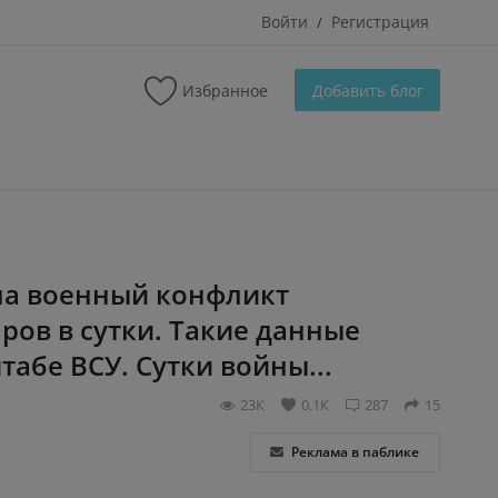
Войти
Регистрация
/
Избранное
Добавить блог
на военный конфликт
ов в сутки. Такие данные
абе ВСУ. Сутки войны...
23К
0.1К
287
15
Реклама в паблике