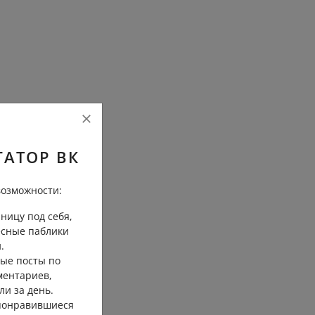
ГАТОР ВК
озможности:
ницу под себя,
есные паблики
.
ые посты по
ментариев,
ли за день.
 понравившиеся