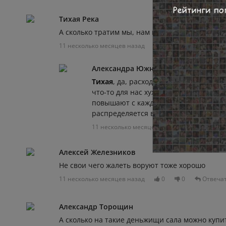
Тихая Река
А сколько тратим мы, нам не расскажут никогд
11 несколько месяцев назад
0
0
Отвеча
Александра Южная
Тихая
, да, расходы есть этого нельзя
что-то для нас хуже стало ? нет . Пото
повышают с каждым годом, а значит
распределяется верно .
11 несколько месяцев назад
0
0
Алексей Железников
Не свои чего жалеть воруют тоже хорошо
11 несколько месяцев назад
0
0
Отвеча
Александр Торощин
А сколько на такие деньжищи сала можно купи