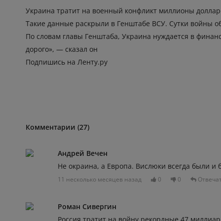
Украина тратит на военный конфликт миллионы долларо
Такие данные раскрыли в Генштабе ВСУ. Сутки войны об
По словам главы Генштаба, Украина нуждается в финан
дорого», — сказал он
Подпишись на Ленту.ру
Комментарии (27)
Андрей Вечен
Не окраина, а Европа. Вислюки всегда были и б
11 несколько месяцев назад
0
0
Отвеча
Роман Сивергин
Россия тратит на войну рекордные 47 миллиар