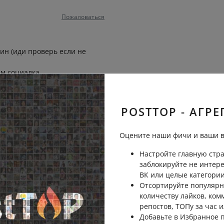
Пожаловаться
ин (иди проверь если не
ем социалка
Пожаловаться
POSTTOP - АГРЕ
ти 14 трлн на армию (а на
ы приоритеты путина
Оцените наши фичи и ваши в
Настройте главную стра
Пожаловаться
заблокируйте не интер
ВК или целые категории
Отсортируйте популярн
количеству лайков, ком
ДЕНЬ...
репостов, ТОПу за час и
Пожаловаться
ть
Добавьте в Избранное