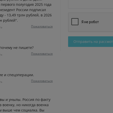
 первого полугодия 2025 года
президент России подписал
у - 13,49 трлн рублей, в 2026
лн рублей".
Пожаловаться
ть
Отправить на рассмо
, почему не пишете?
Пожаловаться
ть
ие и спецоперации.
Пожаловаться
ть
вы и унылы. Россия по факту
 военку, но никогда военка
ам выше чем социалка. Вы