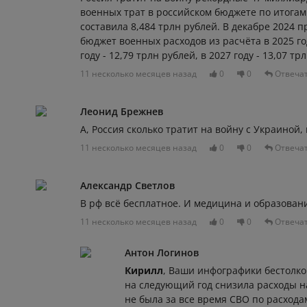
военных трат в российском бюджете по итогам
составила 8,484 трлн рублей. В декабре 2024 
бюджет военных расходов из расчёта в 2025 год
году - 12,79 трлн рублей, в 2027 году - 13,07 тр
11 несколько месяцев назад
0
0
Отвеча
Леонид Брежнев
А, Россия сколько тратит на войну с Украиной
11 несколько месяцев назад
0
0
Отвеча
Александр Светлов
В рф всё бесплатное. И медицина и образован
11 несколько месяцев назад
0
0
Отвеча
Антон Логинов
Кирилл
, Ваши инфографики бестолко
на следующий год снизила расходы на
не была за все время СВО по расход