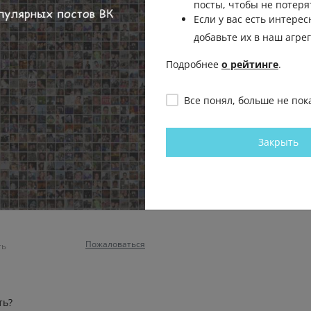
посты, чтобы не потеря
Если у вас есть интерес
добавьте их в наш агре
а
Пожаловаться
ть
Подробнее
о рейтинге
.
Все понял, больше не пок
 отрицать, только вот при этом
му что те же пенсии , те же ЗП
 бюджет нашей страны
Закрыть
Пожаловаться
Пожаловаться
ть
ть?