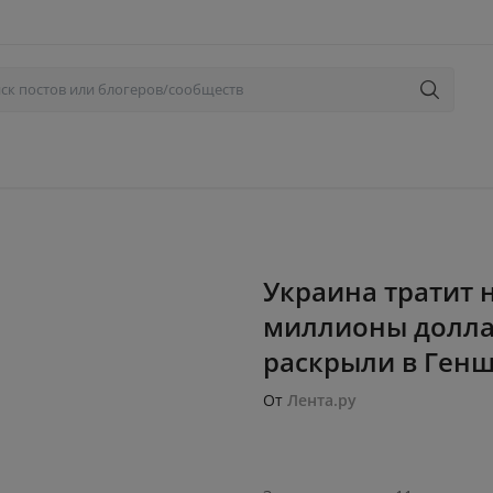
Украина тратит 
миллионы доллар
раскрыли в Геншт
От
Лента.ру