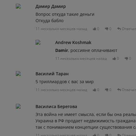
Дамир Дамир
Вопрос откуда такие деньги
Откуда бабло
11 несколько месяцев назад
0
0
Отвеча
Andrew Koshmak
Damir
, россияне оплачивают
11 несколько месяцев назад
0
0
Василий Таран
5 триллиардов с вас за мир
11 несколько месяцев назад
0
0
Отвеча
Василиса Берегова
Эта война не имеет смысла, если бы она реаль
Украина в РФ продает недвижимость гражданам
так с пониманием концепции существования 
11 несколько месяцев назад
0
0
Отвеча