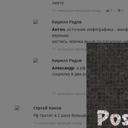
лжете.
11 несколько месяцев назад
0
0
Кирилл Редов
Антон
, источник инфографика - минф
веришь)
акстись, военка выше по расходам, ч
11 несколько месяцев назад
0
0
Кирилл Редов
Александр
, а рф начала тратить поч
социалку в два раза меньше) - видн
11 несколько месяцев назад
0
0
Сергей Канов
Рф тратит в 2 раза больше - более 300 млн $ в 
11 несколько месяцев назад
0
0
Отвеча