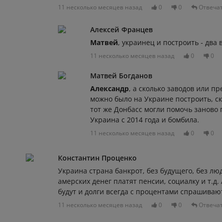
11 несколько месяцев назад
0
0
Отвеча
Алексей Францев
Матвей
, украинец и построить - дв
11 несколько месяцев назад
0
0
Матвей Богданов
Александр
, а сколько заводов или п
можно было на Украине построить, ск
тот же Донбасс могли помочь заново 
Украина с 2014 года и бомбила.
11 несколько месяцев назад
0
0
Константин Проценко
Украина страна банкрот, без будущего, без люд
амерских денег платят пенсии, социалку и т.д.
будут и долги всегда с процентами спрашивают
11 несколько месяцев назад
0
0
Отвеча