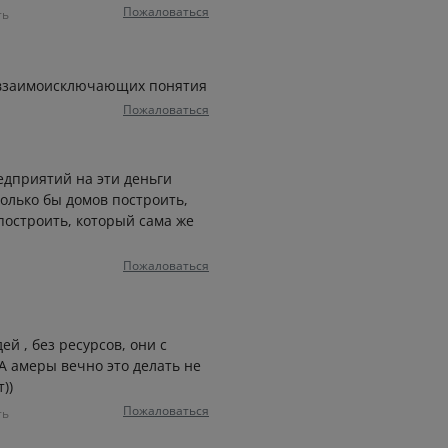
Пожаловаться
ть
а взаимоисключающих понятия
Пожаловаться
редприятий на эти деньги
олько бы домов построить,
построить, который сама же
Пожаловаться
ей , без ресурсов, они с
 А амеры вечно это делать не
))
Пожаловаться
ть