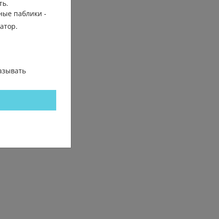
ть.
ные паблики -
гатор.
азывать