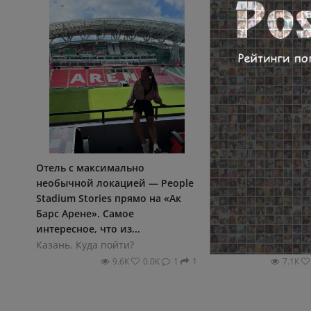
Отель с максимально
7 августа в 18:30 на
необычной локацией — People
Елмай состоится ко
Stadium Stories прямо на «Ак
проекта «Мультибэн
Барс Арене». Самое
программе — музык
интересное, что из...
советских...
Казань. Куда пойти?
Казань. Куда пойти?
9.6К
0.0К
1
1
7.1К