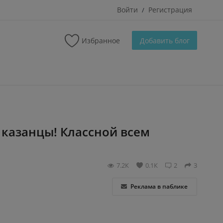
Войти
Регистрация
/
Избранное
Добавить блог
 казанцы! Классной всем
7.2К
0.1К
2
3
Реклама в паблике