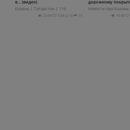
в... (видео)
дорожному покрытию
Казань | Татарстан | 116
Новости про Казань
23.6К
0.0К
9
14
10.6К