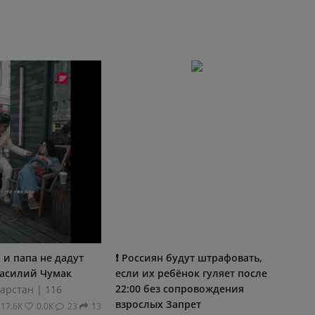
 и папа не дадут
❗️ Россиян будут штрафовать,
 Василий Чумак
если их ребёнок гуляет после
22:00 без сопровождения
арстан | 116
взрослых Запрет
17.6К
0.0К
23
13