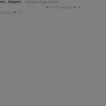
... (видео)
Казань. Куда пойти?
5.7К
0.0К
0
24
0.0К
2
12