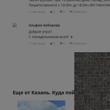
Пишите/звоните с 10:00ч до 18:00ч 891746474
1 год назад
0
0
Отвечать
Альфия Акберова
Доброе утро!!
С понедельником всех!! 🌷
1 год назад
0
0
Отвечать
Еще от
Казань. Куда пойти?