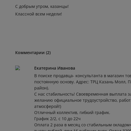
С добрым утром, казанцы!
Классной всем недели!
Комментарии (2)
Екатерина Иванова
В поиске продавца- консультанта в магазин то
постоянную основу. Адрес: ТРЦ Казань Молл, 
район).
С нас стабильность! Своевременная выплата з
желанию официальное трудоустройство, работ
атмосферой!)
Отличный коллектив, гибкий график.
График 2/2, с 10 до 22ч
Оплата 2 раза в месяц со стабильным окладом+
тысяч рублей, при 16 рабочих днях. Оклад 320