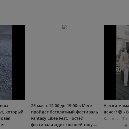
неры
25 мая с 12:00 до 19:00 в Меге
А если мама
ьт, который
пройдет бесплатный фестиваль
денег? 😊 -
Новая
Fantasy Likee Fest. Гостей
Казань | Тат
яет
фестиваля ждет косплей-шоу,...