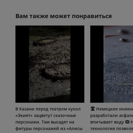
Вам также может понравиться
В Казани перед театром кукол
🛣️ Немецкие инже
«Экият» зацветут сказочные
разработали асфал
персонажи. Там высадят на
впитывает воду 🙉 
фигуры персонажей из «Алисы
технология позвол