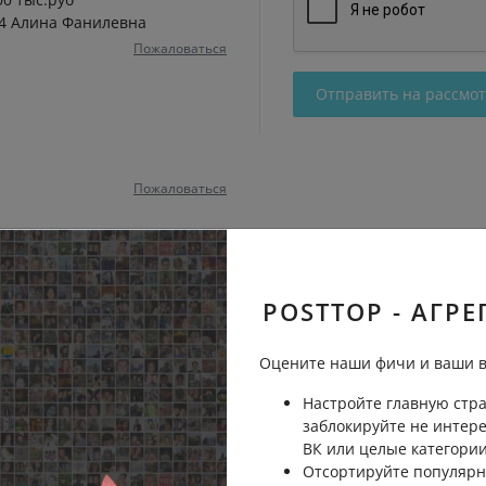
94 Алина Фанилевна
Пожаловаться
Отправить на рассмо
Пожаловаться
POSTTOP - АГРЕ
Оцените наши фичи и ваши в
Настройте главную стра
заблокируйте не интер
ВК или целые категории
Отсортируйте популярн