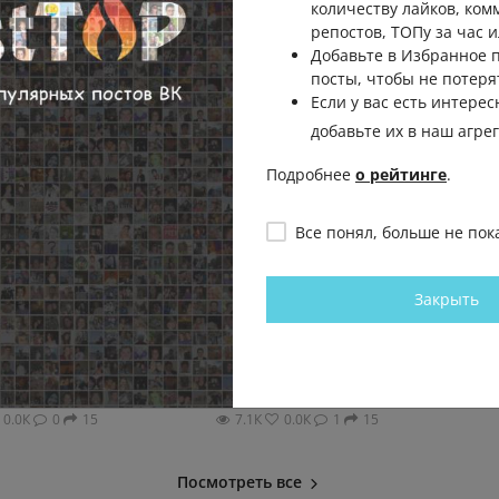
количеству лайков, ком
репостов, ТОПу за час и
Добавьте в Избранное
посты, чтобы не потеря
Если у вас есть интерес
добавьте их в наш агре
Подробнее
о рейтинге
.
Все понял, больше не пок
 сцене парка
16 августа на новой
Когда очень
нцерт
территории «Река Замбези»
даже огром
Закрыть
д». В
Казанского зооботсада впервые
Баумана выг
а из
пройдет празднование
Казань. Куд
Всемирного дня слонов....
Казань. Куда пойти?
0.0К
0
15
7.1К
0.0К
1
15
Посмотреть все