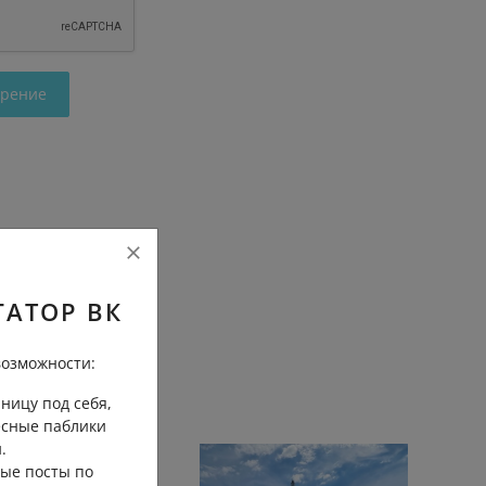
трение
ГАТОР ВК
озможности:
ницу под себя,
есные паблики
.
ые посты по