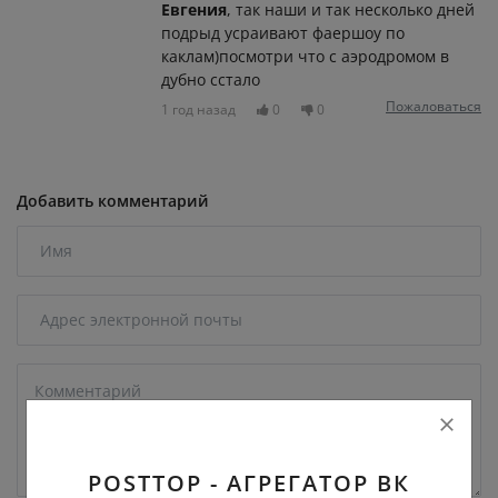
Евгения
, так наши и так несколько дней
подрыд усраивают фаершоу по
каклам)посмотри что с аэродромом в
дубно сстало
Пожаловаться
1 год назад
0
0
Добавить комментарий
POSTTOP - АГРЕГАТОР ВК