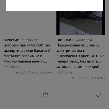
В России впервые в
Пять тысяч жителей
истории приняли ГОСТ на
Подмосковья лишились
импортируемые бананы С
электричества и
марта все ввозимые в
вынуждены 9 дней жить на
Россию бананы начнут...
генераторах, без лифта, с
затопленными... (видео)
Readovka
Readovka
19.2К
0.0К
36
5
5.7К
0.0К
6
7