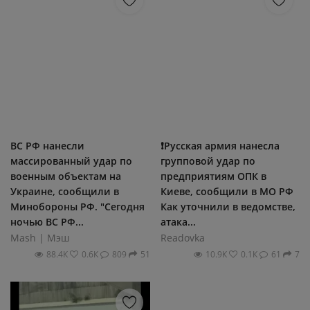
ВС РФ нанесли
❗️Русская армия нанесла
массированный удар по
групповой удар по
военным объектам на
предприятиям ОПК в
Украине, сообщили в
Киеве, сообщили в МО РФ
Минобороны РФ. "Сегодня
Как уточнили в ведомстве,
ночью ВС РФ...
атака...
Mash | Мэш
Readovka
88.4К
0.6К
809
51
10.9К
0.1К
61
7