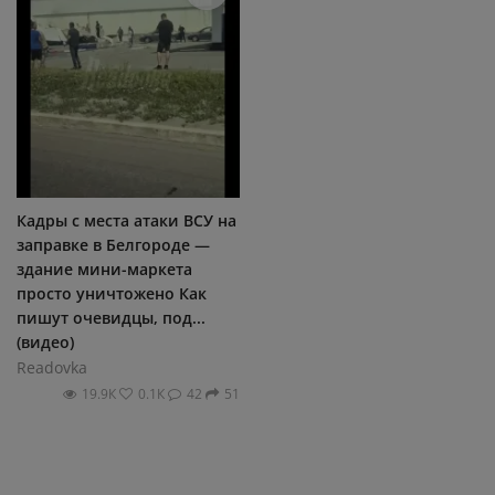
Кадры с места атаки ВСУ на
заправке в Белгороде —
здание мини-маркета
просто уничтожено Как
пишут очевидцы, под...
(видео)
Readovka
19.9К
0.1К
42
51