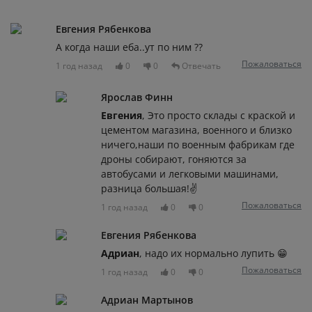
Евгения Рябенкова
А когда наши еба..ут по ним ??
Пожаловаться
1 год назад
0
0
Отвечать
Ярослав Финн
Евгения
, Это просто склады с краской и
цементом магазина, военного и близко
ничего,наши по военным фабрикам где
дроны собирают, гоняются за
автобусами и легковыми машинами,
разница большая!✌️
Пожаловаться
1 год назад
0
0
Евгения Рябенкова
Адриан
, надо их нормально лупить 😁
Пожаловаться
1 год назад
0
0
Адриан Мартынов