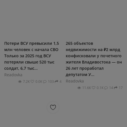
Потери ВСУ превысили 1,5
265 объектов
млн человек с начала СВО
недвижимости на ₽2 млрд
Только за 2025 год ВСУ
конфисковали у почетного
потеряли свыше 520 тыс
жителя Владивостока — он
солдат, 6,7 тыс...
26 лет проработал
депутатом У...
Readovka
Readovka
7.2К
0.0К
103
4
11.6К
0.1К
14
17