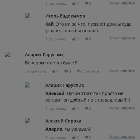
Пожаловаться
1 год назад
0
0
Игорь Евдокимов
Кай
, Это ни за что, пускают дроны куда
угодно, лишь бы попало
Пожаловаться
1 год назад
0
0
Аларих Гаруспик
Вечером ответка будет!!!
Пожаловаться
1 год назад
0
0
Отвечать
Аларих Гаруспик
Алексей
, Путин этого так просто не
оставит он добрый но справедливый!!!
Пожаловаться
1 год назад
0
0
Алексей Сорока
Аларих
, ты узнавал?
Пожаловаться
1 год назад
0
0