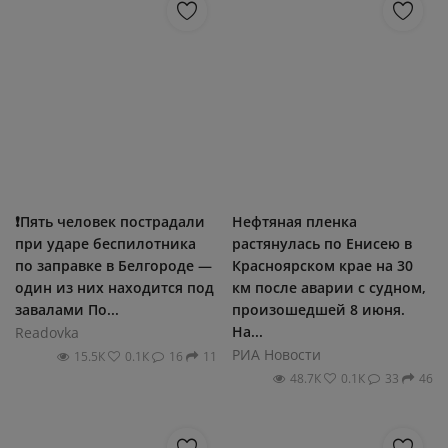
❗️Пять человек пострадали
Нефтяная пленка
при ударе беспилотника
растянулась по Енисею в
по заправке в Белгороде —
Красноярском крае на 30
один из них находится под
км после аварии с судном,
завалами По...
произошедшей 8 июня.
На...
Readovka
РИА Новости
15.5К
0.1К
16
11
48.7К
0.1К
33
46