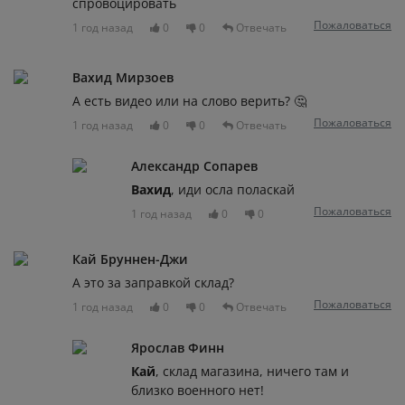
спровоцировать
Пожаловаться
1 год назад
0
0
Отвечать
Вахид Мирзоев
А есть видео или на слово верить? 🤔
Пожаловаться
1 год назад
0
0
Отвечать
Александр Сопарев
Вахид
, иди осла поласкай
Пожаловаться
1 год назад
0
0
Кай Бруннен-Джи
А это за заправкой склад?
Пожаловаться
1 год назад
0
0
Отвечать
Ярослав Финн
Кай
, склад магазина, ничего там и
близко военного нет!