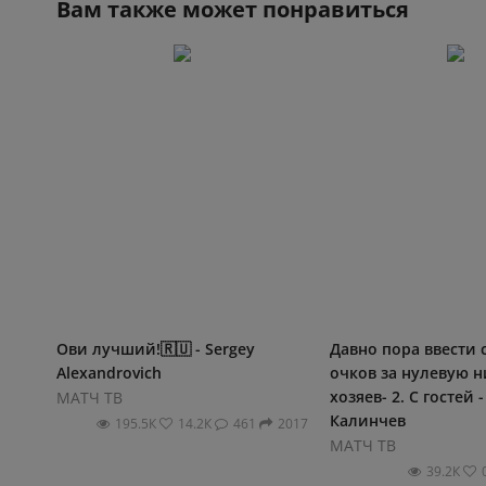
Вам также может понравиться
Ови лучший!🇷🇺 - Sergey
Давно пора ввести 
Alexandrovich
очков за нулевую н
хозяев- 2. С гостей 
МАТЧ ТВ
Калинчев
195.5К
14.2К
461
2017
МАТЧ ТВ
39.2К