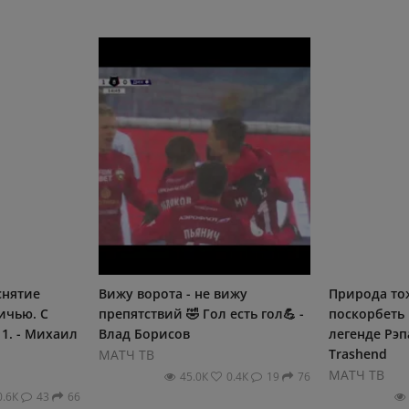
снятие
Вижу ворота - не вижу
Природа то
ичью. С
препятствий 🤣 Гол есть гол💪 -
поскорбеть 
- 1. - Михаил
Влад Борисов
легенде Рэп
Trashend
МАТЧ ТВ
МАТЧ ТВ
45.0К
0.4К
19
76
0.6К
43
66