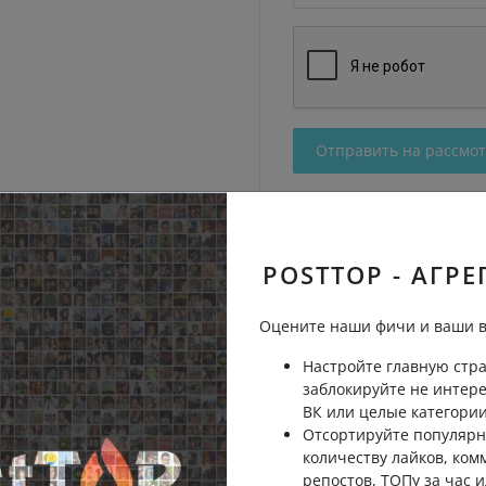
Отправить на рассмо
POSTTOP - АГРЕ
Оцените наши фичи и ваши в
Настройте главную стра
заблокируйте не интер
ВК или целые категории
Отсортируйте популярн
количеству лайков, ком
репостов, ТОПу за час и