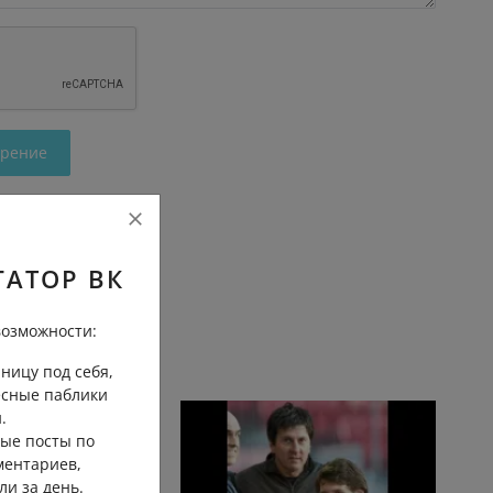
трение
ГАТОР ВК
озможности:
ницу под себя,
есные паблики
.
ые посты по
ментариев,
ли за день.