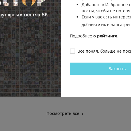
Добавьте в Избранное
посты, чтобы не потеря
Если у вас есть интерес
добавьте их в наш агре
Подробнее
о рейтинге
.
Все понял, больше не пок
ает на
Теперь все понимают как
Кроме Моти 
Месси играл на ЧМ! Не все
играет в фу
Закрыть
смогут, даже дойти до финала.
только все 
- Евгений Романович
🤣? - Рамил
МАТЧ ТВ
МАТЧ ТВ
.2К
108
36
96.8К
1.6К
15
30
Посмотреть все