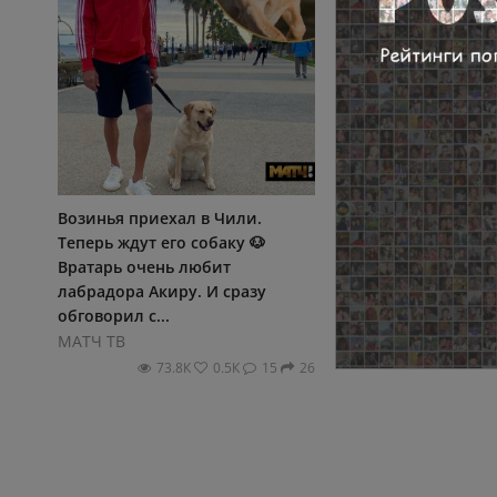
Возинья приехал в Чили.
Уровень РПЛки пад
Теперь ждут его собаку 🐶
глазах... - Андрей
Вратарь очень любит
Преображенский
лабрадора Акиру. И сразу
МАТЧ ТВ
обговорил с...
36.6К
0
МАТЧ ТВ
73.8К
0.5К
15
26