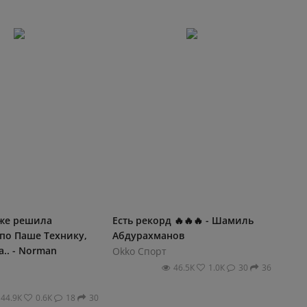
же решила
Есть рекорд 🔥🔥🔥 - Шамиль
по Паше Технику,
Абдурахманов
а.. - Norman
Okko Спорт
46.5К
1.0К
30
36
44.9К
0.6К
18
30