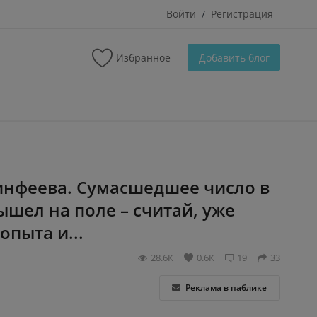
Войти
Регистрация
/
Избранное
Добавить блог
кинфеева. Сумасшедшее число в
ышел на поле – считай, уже
опыта и...
28.6К
0.6К
19
33
Реклама в паблике