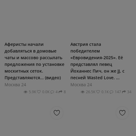
Аферисты начали
Австрия стала
добавляться в домовые
победителем
чаты и массово рассылать
«Евровидения-2025». Её
предложения по установке
представлял певец
москитных сеток.
Йоханнес Пич, он же JJ, с
Представляются... (видео)
песней Wasted Love. ...
Москва 24
Москва 24
5.9К
0.0К
4
8
26.5К
0.1К
147
34