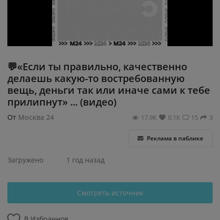
Регистрация
💬«Если ты правильно, качественно
делаешь какую-то востребованную
вещь, деньги так или иначе сами к тебе
прилипнут» ... (видео)
От
Москва 24
17.9К
0.1К
15
3
Реклама в паблике
Загружено
1 год назад
Смотреть источник
В Избранное