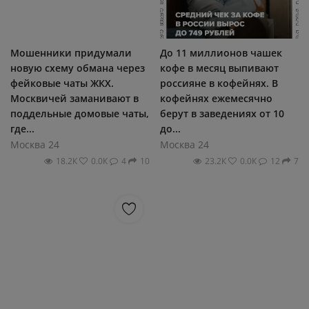
Мошенники придумали
До 11 миллионов чашек
новую схему обмана через
кофе в месяц выпивают
фейковые чаты ЖКХ.
россияне в кофейнях. В
Москвичей заманивают в
кофейнях ежемесячно
поддельные домовые чаты,
берут в заведениях от 10
где...
до...
Москва 24
Москва 24
18.2К
0.0К
4
10
23.2К
0.0К
12
7