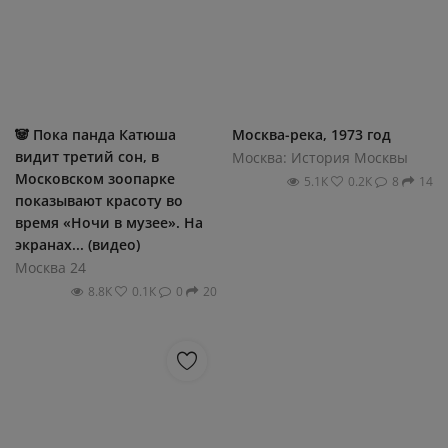
🐼 Пока панда Катюша
Москва-река, 1973 год
видит третий сон, в
Москва: История Москвы
Московском зоопарке
5.1К
0.2К
8
14
показывают красоту во
время «Ночи в музее». На
экранах... (видео)
Москва 24
8.8К
0.1К
0
20