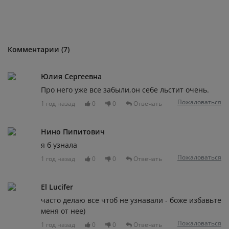
Комментарии (7)
Юлия Сергеевна
Про него уже все забыли,он себе льстит очень.
Пожаловаться
1 год назад
0
0
Отвечать
Нино Пипитович
я б узнала
Пожаловаться
1 год назад
0
0
Отвечать
El Lucifer
часто делаю все чтоб не узнавали - боже избавьте
меня от нее)
Пожаловаться
1 год назад
0
0
Отвечать