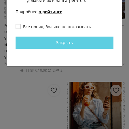
добавьте их в наш агрегатор.
Подробнее
о рейтинге
.
Минпросвещения
🌦 АТМОСФЕРА: 9 августа —
Все понял, больше не показывать
обновило перечень
последний день перед
учебников. Для колледжей
похолоданием. Сегодня
Закрыть
и техникумов впервые
воздух в Москве
появится отдельный
прогреется до +23...+25,...
учебник...
Москва 24
Москва 24
5.0К
0.0К
4
12
11.8К
0.0К
2
2