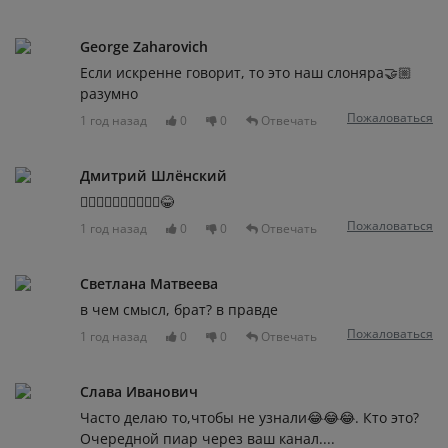
George Zaharovich
Если искренне говорит, то это наш слоняра🤝🏼
разумно
Пожаловаться
1 год назад
0
0
Отвечать
Дмитрий Шлёнский
🤦‍♂️🤦‍♂️🤦‍♂️🤦‍♂️🤦‍♂️😂
Пожаловаться
1 год назад
0
0
Отвечать
Светлана Матвеева
в чем смысл, брат? в правде
Пожаловаться
1 год назад
0
0
Отвечать
Слава Иванович
Часто делаю то,чтобы не узнали😂😂😂. Кто это?
Очередной пиар через ваш канал....