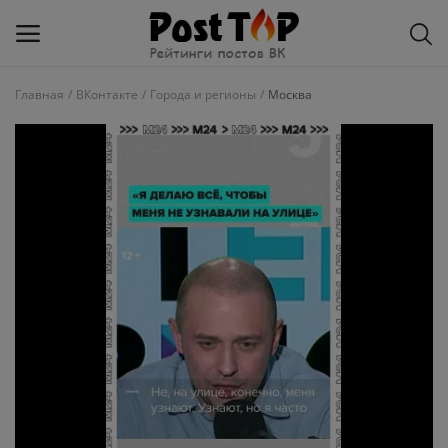
Главная
ВКонтакте
Города и регионы
Москва
Добавить
блог
ВКонтакте
Избранное
Контакты
О рейтинге
Статьи, обзоры
Войти