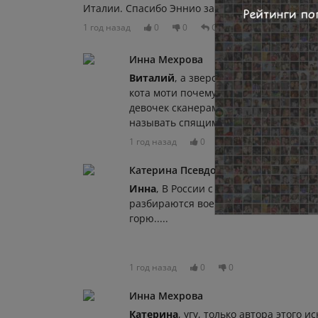
Италии. Спасибо Эннио за его честность, откр
1 год назад
0
0
Отвечать
Инна Мехрова
Виталий
, а зверства манька из Санкт
кота моти почему никого не волнует,
девочек сканерами просвечивать в с
называть спящими мышами в аквари
1 год назад
0
0
Катерина Псевдоним
Инна
, В России с ними ФСБ разберетс
разбираются военные СВО и люди не
горю.....
1 год назад
0
0
Инна Мехрова
Катерина
, угу, только автора этого и