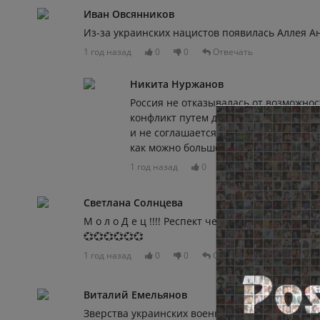
Иван Овсянников
Из-за украинских нацистов появилась Аллея Анг
1 год назад
0
0
Отвечать
Никита Нуржанов
Россия не отказывалась от возможно
конфликт путем дипломатии. Однако, 
и не соглашается режим Зеленского,
как можно больше денег на гибели п
1 год назад
0
0
Светлана Солнцева
М о л о Д е ц !!!! Респект человеку с большой б
💞💞💞💞💞💞
1 год назад
0
0
Отвечать
Виталий Емельянов
Зверства украинских военных не оставили ра