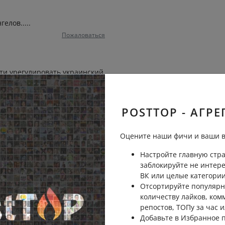
елов.....
Пожаловаться
сти урегулировать украинский
на этот метод не соглашался
 одержимый идеей заработать
ростых украинских парней
POSTTOP - АГРЕ
Пожаловаться
Оцените наши фичи и ваши в
Настройте главную стра
уквы 💞💞💞💞💞💞💞💞💞💞💞💞💞
заблокируйте не интер
ВК или целые категории
Пожаловаться
Отсортируйте популярн
количеству лайков, ком
репостов, ТОПу за час и
Добавьте в Избранное
внодушыми даже меценатов из