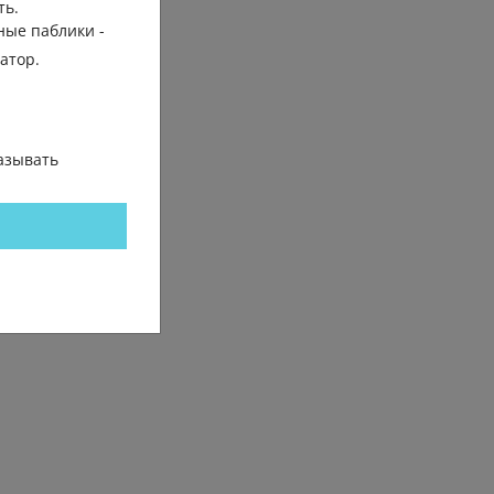
ть.
ные паблики -
гатор.
азывать