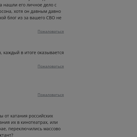
а нашли его личное дело с
рсона, хотя он давным давно
вой блог из за вашего СВО не
Пожаловаться
н, каждый в итоге оказывается
Пожаловаться
Пожаловаться
 Вы от катания российских
ания их в кинотеатрах, или
крае, переключились массово
ктант?