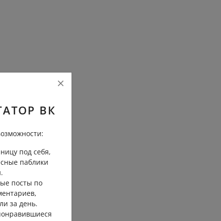
ГАТОР ВК
озможности:
ницу под себя,
есные паблики
.
ые посты по
ментариев,
ли за день.
 понравившиеся