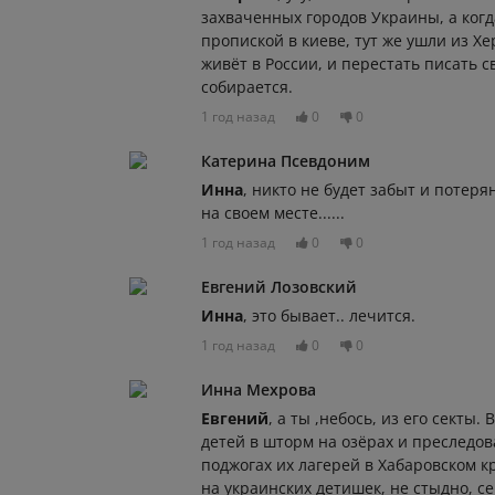
захваченных городов Украины, а когд
пропиской в киеве, тут же ушли из Хе
живёт в России, и перестать писать с
собирается.
1 год назад
0
0
Катерина Псевдоним
Инна
, никто не будет забыт и потеря
на своем месте......
1 год назад
0
0
Евгений Лозовский
Инна
, это бывает.. лечится.
1 год назад
0
0
Инна Мехрова
Евгений
, а ты ,небось, из его секты.
детей в шторм на озёрах и преследов
поджогах их лагерей в Хабаровском 
на украинских детишек, не стыдно, се