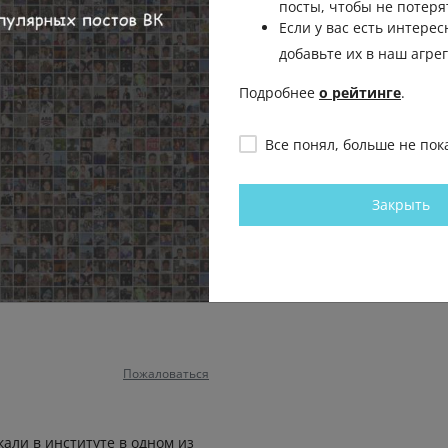
посты, чтобы не потеря
ытость говорить правду.
Если у вас есть интерес
Пожаловаться
добавьте их в наш агре
Подробнее
о рейтинге
.
-Петербурга и его секты блог
 или на России это нормально
Все понял, больше не пок
обственных квартирах и
умах?
Пожаловаться
Закрыть
я, а про зверства НА украине
 равнодушные к чужому
Пожаловаться
скали в институте в одном из