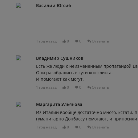
Василий Югсиб
1 год назад
0
0
Отвечать
Владимир Сушников
Есть же люди с неизмененным пропагандой Е
Они разобрались в сути конфликта.
И помогают как могут.
1 год назад
0
0
Отвечать
Маргарита Ульянова
Из Италии вообще достаточно много, кстати, 
гуманитарно Донбассу помогают, и приносили 
1 год назад
0
0
Отвечать