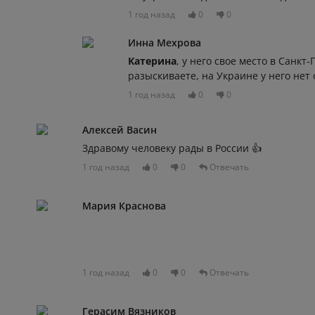
1 год назад
0
0
Инна Мехрова
Катерина
, у него свое место в Санкт-
разыскиваете, на Украине у него нет
1 год назад
0
0
Алексей Васин
Здравому человеку рады в России 👍
1 год назад
0
0
Отвечать
Мария Краснова
1 год назад
0
0
Отвечать
Герасим Вязников