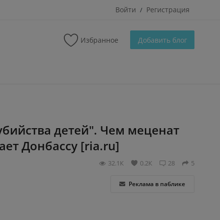
Войти
Регистрация
/
Избранное
Добавить блог
убийства детей". Чем меценат
ет Донбассу [ria.ru]
32.1К
0.2К
28
5
Реклама в паблике