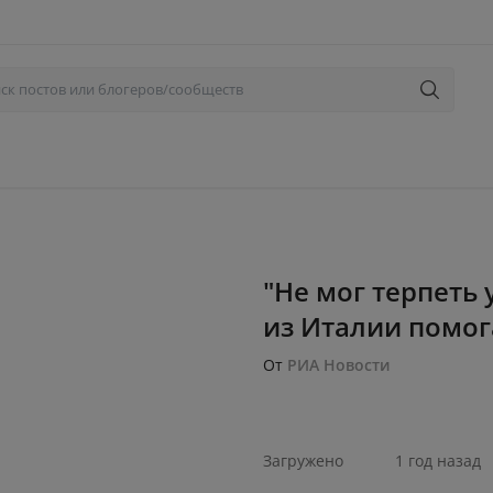
"Не мог терпеть 
из Италии помога
От
РИА Новости
Загружено
1 год назад