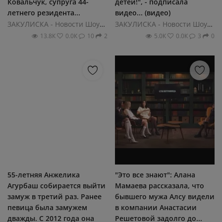
Ковальчук, супруга 44-
детей!", - подписала
летнего резидента...
видео... (видео)
ЗАКУЛИСКА - Новости ШоуБиза
ЗАКУЛИСКА - Новости ШоуБиза
13.8К
0.0К
10
2
5.0К
0.0К
3
0
55-летняя Анжелика
"Это все знают": Алана
Агурбаш собирается выйти
Мамаева рассказала, что
замуж в третий раз. Ранее
бывшего мужа Алсу видели
певица была замужем
в компании Анастасии
дважды. С 2012 года она
Решетовой задолго до...