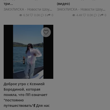
три...
(видео)
ЗАКУЛИСКА - Новости ШоуБиза
ЗАКУЛИСКА - Новости ШоуБиза
6.5К
0.0К
6
0
4.4К
0.0К
2
0
Доброе утро с Ксенией
Бородиной, которая
поняла, что ПП означает
"постоянно
путешествовать"💃 Для нас