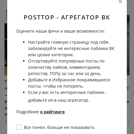
POSTTOP - АГРЕГАТОР ВК
Оцените наши фичи и ваши возможности:
Настройте главную страницу под себя,
заблокируйте не интересные паблики ВК
или целые категории.
Отсортируйте популярные посты по
количеству лайков, комментариев,
репостов, ТОПу за час или за день.
Добавьте в Избранное понравившиеся
Трамп задержался на
В ЖК «Варшавское шоссе,
посты, чтобы не потерять.
чужом чемпионском фото
141» уже второй день стоят
Если у вас есть интересные паблики -
— теперь его не могут
лифты, но это не
добавьте их в наш агрегатор.
выгнать из мировой
остановило одного жильца
истории После победы
от заказа шести...
Подробнее
о рейтинге
.
Испании...
ЗАКУЛИСКА - Новости ШоуБиза
ЗАКУЛИСКА - Новости ШоуБиза
5.1К
0.0К
1
1
Все понял, больше не показывать
4.4К
0.0К
0
4