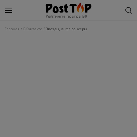
Главная
ВКонтакте
Звезды, инфлюэнсеры
Добавить
блог
ВКонтакте
Избранное
Контакты
О рейтинге
Статьи, обзоры
Войти