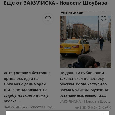
Еще от
ЗАКУЛИСКА - Новости ШоуБиза
«Отец оставил без гроша,
По данным публикации,
пришлось идти на
таксист ехал по востоку
OnlyFans»: дочь Чарли
Москвы, когда наступило
Шина пожаловалась на
время молитвы. Мужчина
судьбу из своего дома у
остановился, вышел из...
океана ...
ЗАКУЛИСКА - Новости ШоуБиза
ЗАКУЛИСКА - Новости ШоуБиза
3.3К
0.0К
0
0
34.2К
0.0К
0
1