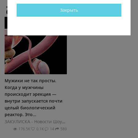
Закрыть
Мужики не так просты.
Когда у мужчины
происходит эрекция —
внутри запускается почти
целый биологический
реактор. Это...
ЗАКУЛИСКА - Новости ШоуБиза
176.5К
0.1К
14
589