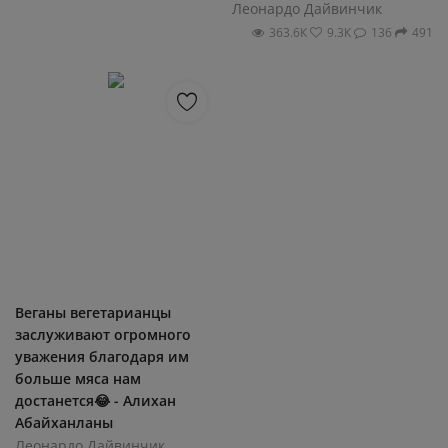
Леонардо Дайвинчик
363.6К
9.3К
136
491
Веганы вегетарианцы
заслуживают огромного
уважения благодаря им
больше мяса нам
достанется😂 - Алихан
Абайханланы
Леонардо Дайвинчик