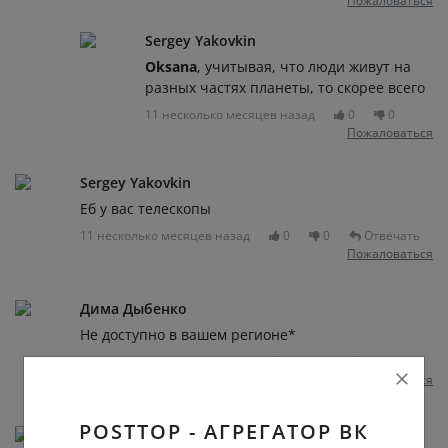
Пожаловаться
Sergey Yakovkin
Oksana
, учитывая, что люди живут на
разных частях планеты, то скорее всего
11 несколько месяцев назад
0
0
Пожаловаться
Sergey Yakovkin
Еб у вас телескопы
11 несколько месяцев назад
0
0
Отвечать
Пожаловаться
Дима Дыбенко
Не доступно в вашем регионе*
11 несколько месяцев назад
0
0
Отвечать
Пожаловаться
POSTTOP - АГРЕГАТОР ВК
狡猾 狐狸