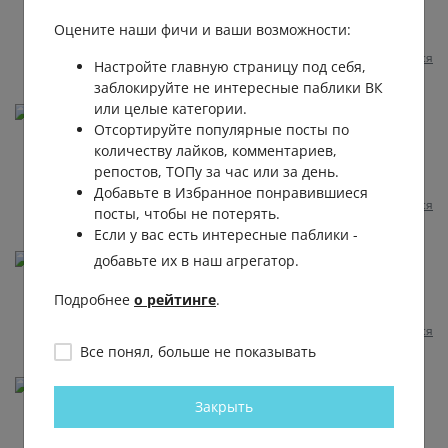
Да и х***й с ним!
Оцените наши фичи и ваши возможности:
11 несколько месяцев назад
0
0
Отвечать
Пожаловаться
Настройте главную страницу под себя,
заблокируйте не интересные паблики ВК
или целые категории.
Черняев Владимир
Отсортируйте популярные посты по
А я думал показалось, смотрел на луну и думал
количеству лайков, комментариев,
просто небо затянуло
репостов, ТОПу за час или за день.
11 несколько месяцев назад
0
0
Отвечать
Добавьте в Избранное понравившиеся
Пожаловаться
посты, чтобы не потерять.
Если у вас есть интересные паблики -
Dark Kaas
добавьте их в наш агрегатор.
В Москве была просто обычная яркая Луна
Подробнее
о рейтинге
.
11 несколько месяцев назад
0
0
Отвечать
Пожаловаться
Все понял, больше не показывать
Oksana Vinnikova
Закрыть
Красиво
11 несколько месяцев назад
0
0
Отвечать