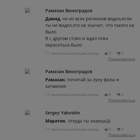
Рамазан Виноградов
Давид
, не из всех регионов видно,если
ты не видел,это не значит, что такого не
было
Я с другом стоял и ждал пока
окраситься,было
11 несколько месяцев назад
0
0
Пожаловаться
Рамазан Виноградов
Рамазан
, почитай за луну фазы и
затмения
11 несколько месяцев назад
0
0
Пожаловаться
Sergey Yakovkin
Маратик
, откуда ты знаешь)))
11 несколько месяцев назад
0
0
Пожаловаться