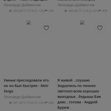
Леонардо Дайвинчик
Леонардо Дайвинчик
293.0К
9.1К
120
349
384.4К
5.3К
87
458
Умные преследовали его,
Я живой , слушаю
но он был быстрее - Mstr
Эндшпиль по пенное
Sergo
светлое) всем хороших
выходных , бедыыы Бэм
Леонардо Дайвинчик
дэмс , голова - Андрей
391.3К
9.5К
142
664
Бурим