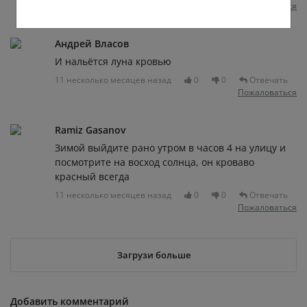
Пожаловаться
Андрей Власов
И нальётся луна кровью
11 несколько месяцев назад
0
0
Отвечать
Пожаловаться
Ramiz Gasanov
Зимой выйдите рано утром в часов 4 на улицу и
посмотрите на восход солнца, он кроваво
красный всегда
11 несколько месяцев назад
0
0
Отвечать
Пожаловаться
Загрузи больше
Добавить комментарий