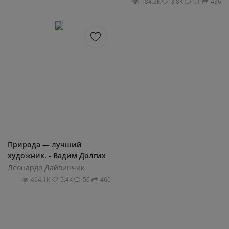
184.2К
3.8К
61
436
Природа — лучший
художник. - Вадим Долгих
Леонардо Дайвинчик
464.1К
5.4К
50
460