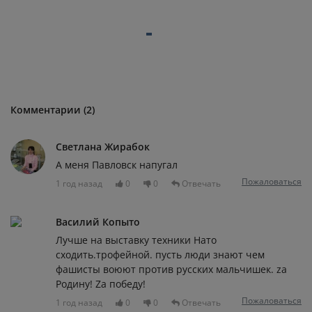
Комментарии (2)
Светлана Жирабок
А меня Павловск напугал
Пожаловаться
1 год назад
0
0
Отвечать
Василий Копыто
Лучше на выставку техники Нато
сходить.трофейной. пусть люди знают чем
фашисты воюют против русских мальчишек. za
Родину! Za победу!
Пожаловаться
1 год назад
0
0
Отвечать