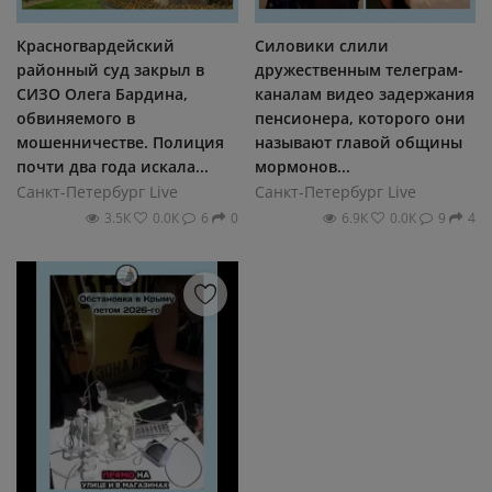
Красногвардейский
Силовики слили
районный суд закрыл в
дружественным телеграм-
СИЗО Олега Бардина,
каналам видео задержания
обвиняемого в
пенсионера, которого они
мошенничестве. Полиция
называют главой общины
почти два года искала...
мормонов...
Санкт-Петербург Live
Санкт-Петербург Live
3.5К
0.0К
6
0
6.9К
0.0К
9
4