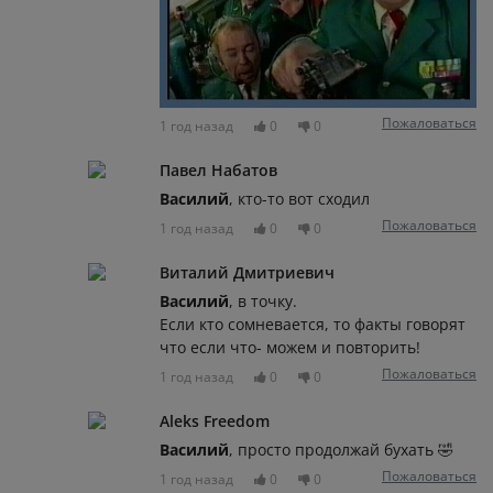
Пожаловаться
1 год назад
0
0
Павел Набатов
Василий
, кто-то вот сходил
Пожаловаться
1 год назад
0
0
Виталий Дмитриевич
Василий
, в точку.
Если кто сомневается, то факты говорят
что если что- можем и повторить!
Пожаловаться
1 год назад
0
0
Aleks Freedom
Василий
, просто продолжай бухать 🤣
Пожаловаться
1 год назад
0
0