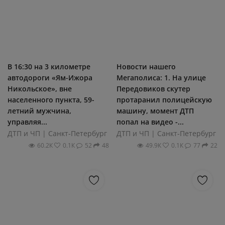
В 16:30 на 3 километре
Новости нашего
автодороги «Ям-Ижора
Мегаполиса: 1. На улице
Никольское», вне
Передовиков скутер
населенного пункта, 59-
протаранил полицейскую
летний мужчина,
машину, момент ДТП
управляя...
попал на видео -...
ДТП и ЧП | Санкт-Петербург
ДТП и ЧП | Санкт-Петербург
60.2К
0.1К
52
48
49.9К
0.1К
77
22