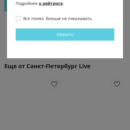
Подробнее
о рейтинге
.
Отправить на рассмотрение
Все понял, больше не показывать
Закрыть
Еще от
Санкт-Петербург Live