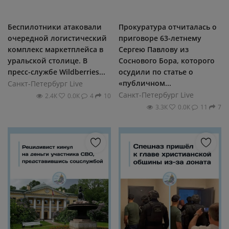
Беспилотники атаковали
Прокуратура отчиталась о
очередной логистический
приговоре 63-летнему
комплекс маркетплейса в
Сергею Павлову из
уральской столице. В
Соснового Бора, которого
пресс-службе Wildberries...
осудили по статье о
«публичном...
Санкт-Петербург Live
Санкт-Петербург Live
2.4К
0.0К
4
10
3.3К
0.0К
11
7