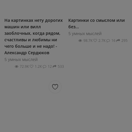
На картинках нету дорогих
Картинки со смыслом или
машин или вилл
без...
заоблочных, когда рядом,
5 умных мыслей
счастливы и любимы ни
98.7К
2.7К
16
295
чего больше и не надо! -
Александр Сердюков
5 умных мыслей
72.9К
1.2К
12
533