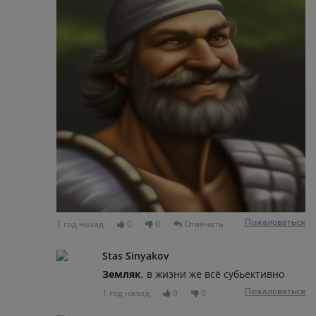
Пожаловаться
1 год назад
0
0
Отвечать
Stas Sinyakov
Земляк
, в жизни же всё субьективно
Пожаловаться
1 год назад
0
0