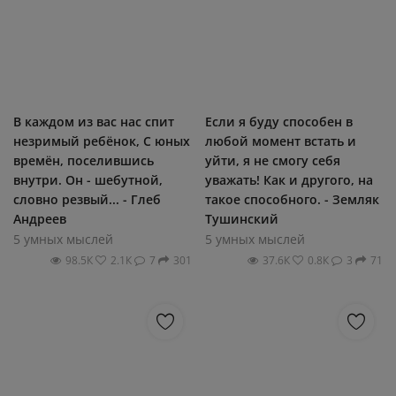
В каждом из вас нас спит
Если я буду способен в
незримый ребёнок, С юных
любой момент встать и
времён, поселившись
уйти, я не смогу себя
внутри. Он - шебутной,
уважать! Как и другого, на
словно резвый... - Глеб
такое способного. - Земляк
Андреев
Тушинский
5 умных мыслей
5 умных мыслей
98.5К
2.1К
7
301
37.6К
0.8К
3
71