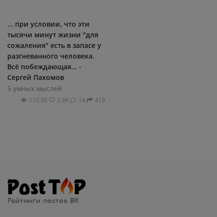
... при условии, что эти
тысячи минут жизни "для
сожаления" есть в запасе у
разгневанного человека.
Всё побеждающая... -
Сергей Пахомов
5 умных мыслей
110.5К
2.6К
14
419