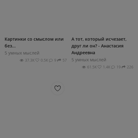
Картинки со смыслом или
А тот, который исчезает,
без...
друг ли он? - Анастасия
Андреевна
5 умных мыслей
5 умных мыслей
37.3К
0.5К
9
57
61.5К
1.4К
19
226