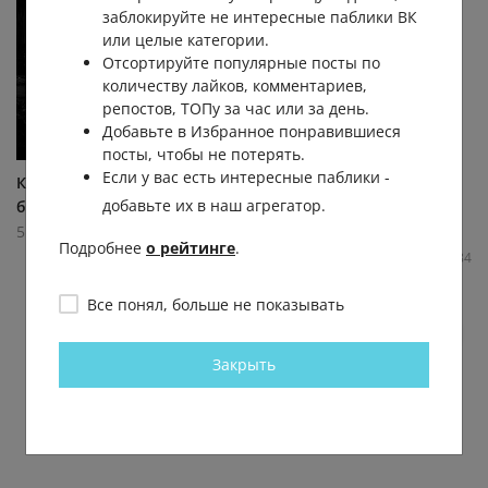
заблокируйте не интересные паблики ВК
или целые категории.
Отсортируйте популярные посты по
количеству лайков, комментариев,
репостов, ТОПу за час или за день.
Добавьте в Избранное понравившиеся
посты, чтобы не потерять.
Если у вас есть интересные паблики -
Картинки со смыслом или
Картинки со смыслом или
добавьте их в наш агрегатор.
без...
без...
5 умных мыслей
5 умных мыслей
Подробнее
о рейтинге
.
39.1К
0.6К
3
86
76.2К
0.6К
6
384
Все понял, больше не показывать
Закрыть