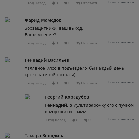
Пожаловаться
1 год назад
0
0
Отвечать
Фарид Мамедов
Зоозащитники, ваш выход.
Ваше мнение?
Пожаловаться
1 год назад
0
0
Отвечать
Геннадий Васильев
Халявное мясо в подъезде? Я бы каждый день
крольчатиной питался)
Пожаловаться
1 год назад
0
0
Отвечать
Георгий Корадубов
Геннадий
, в мультиварочку его с лучком
и морковкой... ммм
Пожаловаться
1 год назад
0
0
Тамара Володина