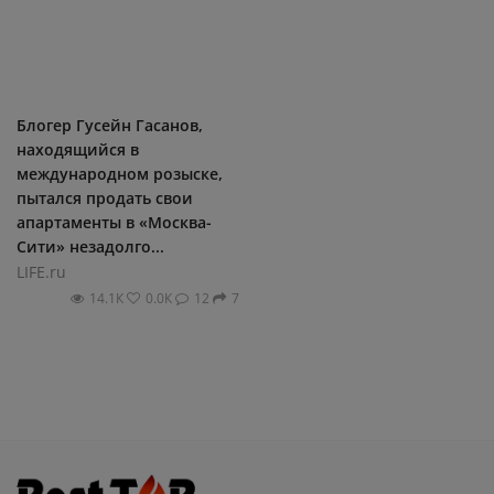
Блогер Гусейн Гасанов,
находящийся в
международном розыске,
пытался продать свои
апартаменты в «Москва-
Сити» незадолго...
LIFE.ru
14.1К
0.0К
12
7