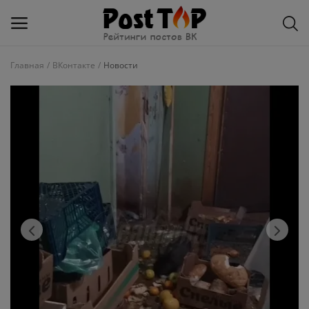
Главная
ВКонтакте
Новости
Добавить
блог
ВКонтакте
Избранное
Контакты
О рейтинге
Статьи, обзоры
Войти