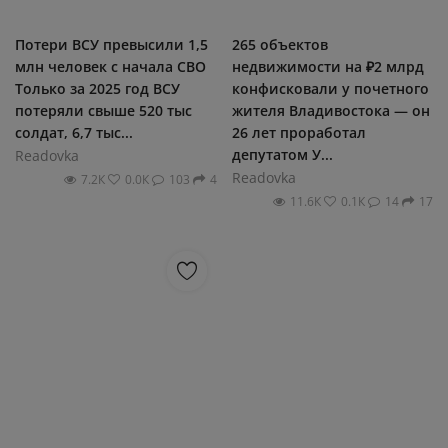
Потери ВСУ превысили 1,5
265 объектов
млн человек с начала СВО
недвижимости на ₽2 млрд
Только за 2025 год ВСУ
конфисковали у почетного
потеряли свыше 520 тыс
жителя Владивостока — он
солдат, 6,7 тыс...
26 лет проработал
депутатом У...
Readovka
Readovka
7.2К
0.0К
103
4
11.6К
0.1К
14
17