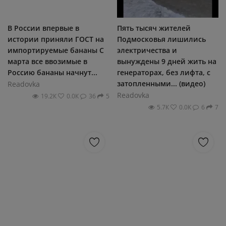
В России впервые в
Пять тысяч жителей
истории приняли ГОСТ на
Подмосковья лишились
импортируемые бананы С
электричества и
марта все ввозимые в
вынуждены 9 дней жить на
Россию бананы начнут...
генераторах, без лифта, с
затопленными... (видео)
Readovka
Readovka
19.2К
0.0К
36
5
5.7К
0.0К
6
7