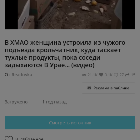
Регистрация
В ХМАО женщина устроила из чужого
подъезда крольчатник, куда таскает
тухлые продукты, пока соседи
задыхаются В Урае... (видео)
От
Readovka
21.1К
0.1К
27
15
Реклама в паблике
Загружено
1 год назад
Смотреть источник
В Избранное