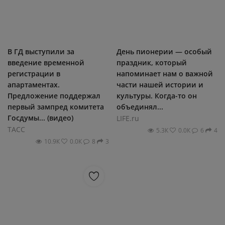
В ГД выступили за
День пионерии — особый
введение временной
праздник, который
регистрации в
напоминает нам о важной
апартаментах.
части нашей истории и
Предложение поддержал
культуры. Когда-то он
первый зампред комитета
объединял...
Госдумы... (видео)
LIFE.ru
ТАСС
5.3К
0.0К
6
4
10.9К
0.0К
8
3