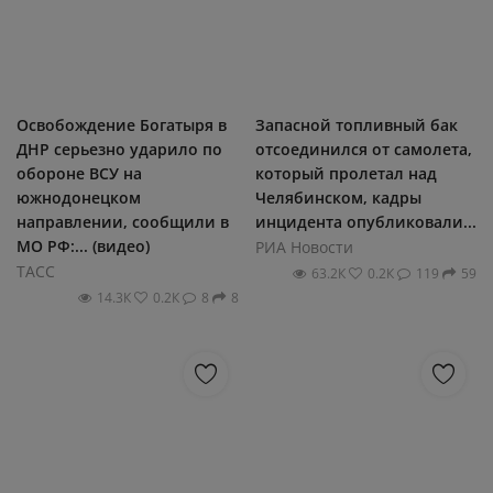
Освобождение Богатыря в
Запасной топливный бак
ДНР серьезно ударило по
отсоединился от самолета,
обороне ВСУ на
который пролетал над
южнодонецком
Челябинском, кадры
направлении, сообщили в
инцидента опубликовали...
МО РФ:... (видео)
РИА Новости
ТАСС
63.2К
0.2К
119
59
14.3К
0.2К
8
8