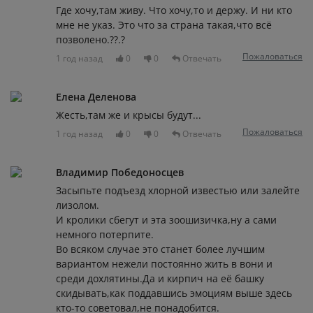
Где хочу,там живу. Что хочу,то и держу. И ни кто
мне не указ. Это что за страна такая,что всё
позволено.??.?
Пожаловаться
1 год назад
0
0
Отвечать
Елена Деленова
Жесть,там же и крысы будут...
Пожаловаться
1 год назад
0
0
Отвечать
Владимир Победоносцев
Засыпьте подъезд хлорной известью или залейте
лизолом.
И кролики сбегут и эта зоошизичка,ну а сами
немного потерпите.
Во всяком случае это станет более лучшим
вариантом нежели постоянно жить в вони и
среди дохлятины.Да и кирпич на её башку
скидывать,как поддавшись эмоциям выше здесь
кто-то советовал,не понадобится.