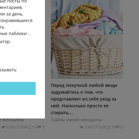
ые посты по
ментариев,
ли за день.
 понравившиеся
ть.
ные паблики -
гатор.
азывать
ардеробе. «Чем
Перед покупкой любой вещи
уважаемые кроты? —
задумайтесь о том, что
.» Только считать
представляет из себя уход за
 количество, а
ней. Насколько просто ее
стирать,...
й женщины
Тайны умной женщины
0.0К
0.0К
0
0
0.0К
0.0К
0
0