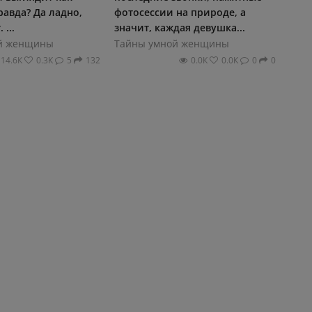
авда? Да ладно,
фотосессии на природе, а
 ...
значит, каждая девушка...
й женщины
Тайны умной женщины
14.6К
0.3К
5
132
0.0К
0.0К
0
0