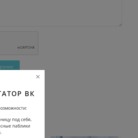
трение
ГАТОР ВК
озможности:
ницу под себя,
есные паблики
.