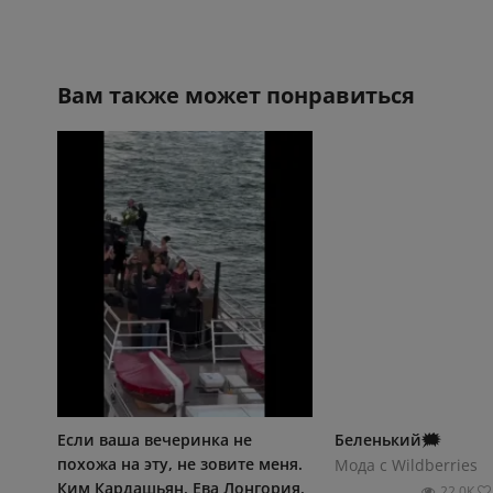
Вам также может понравиться
Если ваша вечеринка не
Беленький🗯️
похожа на эту, не зовите меня.
Мода с Wildberries
Ким Кардашьян, Ева Лонгория,
22.0К