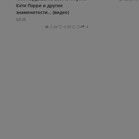
Кэти Пэрри и другие
знаменитости... (видео)
MUR
2.4К
0.0К
0
4