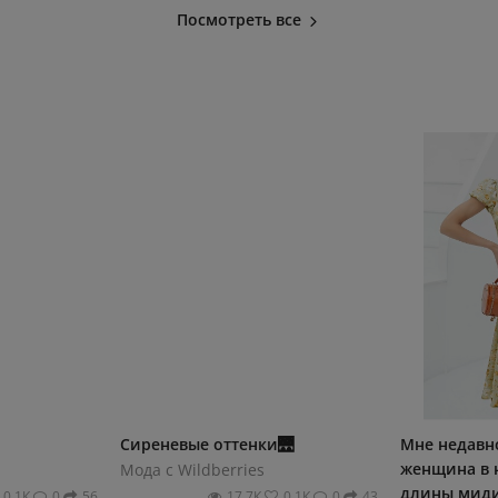
Посмотреть все
Сиреневые оттенки🌉
Мне недавно
женщина в 
Мода с Wildberries
длины миди
0.1К
0
56
17.7К
0.1К
0
43