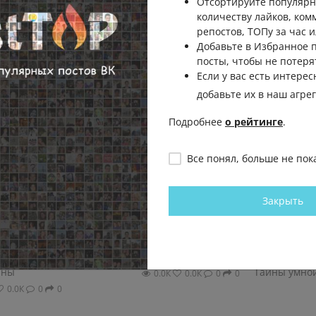
Отсортируйте популярн
количеству лайков, ком
репостов, ТОПу за час и
Добавьте в Избранное
посты, чтобы не потеря
Если у вас есть интерес
добавьте их в наш агре
Подробнее
о рейтинге
.
Все понял, больше не пок
вно я
О трансформации стиля.
Ревизия в г
Закрыть
умку
Почему странно, когда человек
займемся, 
я хочу
одевается точно так же, как 15
Посчитаем!.
ак за ней
лет назад. Смотрю на старые...
мы будем не
смотреть...
Тайны умной женщины
ины
Тайны умно
0.0К
0.0К
0
0
0.0К
0
0