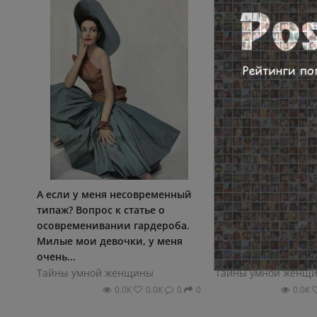
А если у меня несовременный
Чистим сумку. Неда
типаж? Вопрос к статье о
писала о том, как с
осовременивании гардероба.
выбирать, а сегодн
Милые мои девочки, у меня
рассказать о том, к
очень...
ухаживать: -...
Тайны умной женщины
Тайны умной женщ
0.0К
0.0К
0
0
0.0К