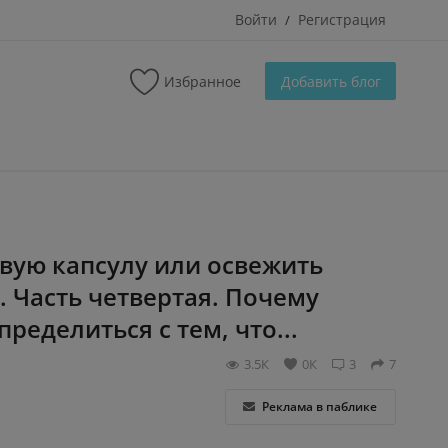
Войти
Регистрация
/
Избранное
Добавить блог
овую капсулу или освежить
. Часть четвертая. Почему
ределиться с тем, что...
3.5К
0К
3
7
Реклама в паблике