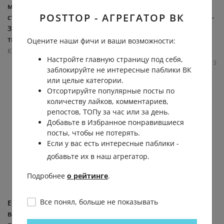
можно заглянуть в
танцевальной площадке
POSTTOP - АГРЕГАТОР ВК
стрелковый клуб «Булат».
пройдет открытый мастер-
Здесь можно пострелять в
класс по эстрадному
тире,... (видео)
танцу....
Оцените наши фичи и ваши возможности:
Казань. Куда пойти?
Казань. Куда пойти?
Настройте главную страницу под себя,
5.9К
0.0К
0
28
5.4К
0.0К
0
3
заблокируйте не интересные паблики ВК
или целые категории.
Отсортируйте популярные посты по
количеству лайков, комментариев,
репостов, ТОПу за час или за день.
Добавьте в Избранное понравившиеся
посты, чтобы не потерять.
Если у вас есть интересные паблики -
добавьте их в наш агрегатор.
Подробнее
о рейтинге
.
Все понял, больше не показывать
Еще один классный
В Свияжске на этих
вариант для вечерней
выходных устроят