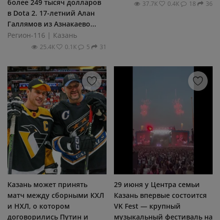
более 249 тысяч долларов
37.7К
0.4К
18
36
в Dota 2. 17-летний Алан
Галлямов из Азнакаево...
Регион-116 | Казань
25.4К
0.1К
5
31
Казань может принять
29 июня у Центра семьи
матч между сборными КХЛ
Казань впервые состоится
и НХЛ, о котором
VK Fest — крупный
договорились Путин и
музыкальный фестиваль на