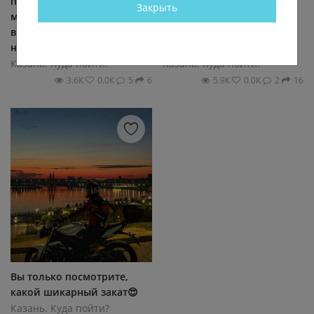
прогулки — пройтись по
настоящий праздник
Закрыть
мосту Миллениум. С
окрошки! 8 и 9 августа
высоты открываются
здесь пройдет первый
невероятные виды на...
фестиваль, где...
Казань. Куда пойти?
Казань. Куда пойти?
3.6К
0.0К
5
6
5.9К
0.0К
2
16
Вы только посмотрите,
какой шикарный закат😍
Казань. Куда пойти?