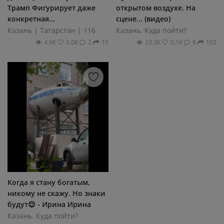
Трамп Фигурирует даже
открытом воздухе. На
конкретная...
сцене... (видео)
Казань | Татарстан | 116
Казань. Куда пойти?
4.9К
0.0К
2
10
23.3К
0.1К
8
102
Когда я стану богатым,
никому не скажу. Но знаки
будут😌 - Ирина Ирина
Казань. Куда пойти?