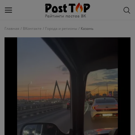
Главная
ВКонтакте
Города и регионы
Казань
Добавить
блог
ВКонтакте
Избранное
Контакты
О рейтинге
Статьи, обзоры
Войти