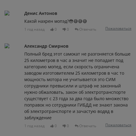
Денис Антонов
Какой нахрен мопэд?😳😅😅😅
Пожаловаться
1 год назад
0
0
Отвечать
Александр Смирнов
Полный бред этот самокат не разгоняется больше
25 километров в час а значит не попадает под
категорию мопед, если скорость ограничена
заводом изготовителем 25 километров в час то
мощность мотора не учитывается это СИМ
сотрудники превысили и штраф не законный
нужно обжаловать, закон об электротранспорте
существует с 23 года за два года было множество
поправок но сотрудники ГИБДД не знают закона
об электротранспорте и зачастую водяд в
заблуждение
Пожаловаться
1 год назад
0
0
Отвечать