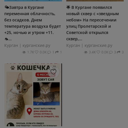
🌤Завтра в Кургане
🌟 В Кургане появился
переменная облачность,
новый сквер с «звездным
без осадков. Днем
небом» На пересечении
температура воздуха будет
улиц Пролетарской и
+25, ночью и утром +11.
Советской открылся
🦟...
сквер,...
Курган | курганские.ру
Курган | курганские.ру
1.7К
0.0К
1
1
3.4К
0.0К
3
3