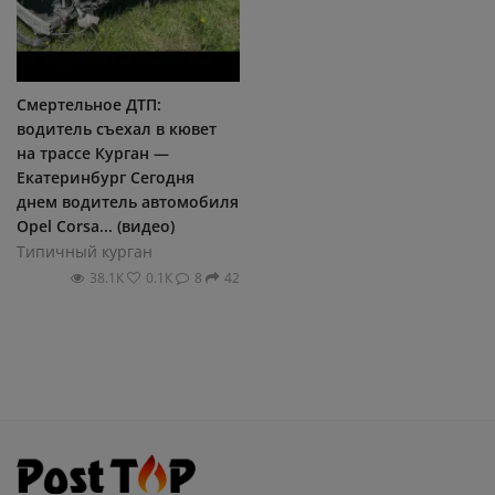
Смертельное ДТП:
водитель съехал в кювет
на трассе Курган —
Екатеринбург Сегодня
днем водитель автомобиля
Opel Corsa... (видео)
Типичный курган
38.1К
0.1К
8
42