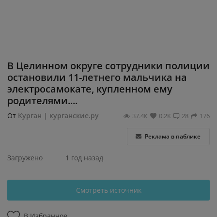
Регистрация
В Целинном округе сотрудники полиции
остановили 11-летнего мальчика на
электросамокате, купленном ему
родителями....
От
Курган | курганские.ру
37.4К
0.2К
28
176
Реклама в паблике
Загружено
1 год назад
Смотреть источник
В Избранное