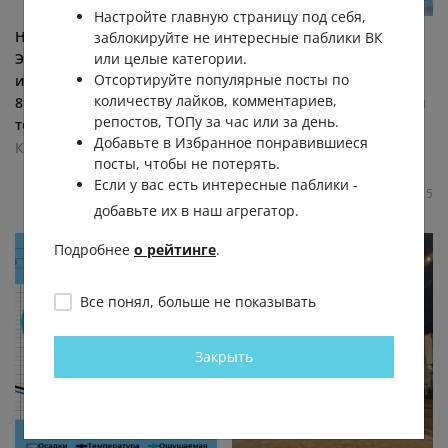
Настройте главную страницу под себя,
Найден красивый котик в
❗️В Заозерном пока не
заблокируйте не интересные паблики ВК
Энергетиках . Ищу старых
рекомендуется пить воду
или целые категории.
Отсортируйте популярные посты по
или новых хозяев
из-под крана. После
количеству лайков, комментариев,
89068836712 номер в Макс
аварии на водопроводной
репостов, ТОПу за час или за день.
тот же
сети специалисты
Добавьте в Избранное понравившиеся
«Водного...
Курган | курганские.ру
посты, чтобы не потерять.
Курган | курганские.ру
1.7К
0.0К
2
2
Если у вас есть интересные паблики -
1.8К
0.0К
2
5
добавьте их в наш агрегатор.
Подробнее
о рейтинге
.
Все понял, больше не показывать
Закрыть