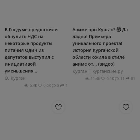
В Госдуме предложили
Аниме про Курган? 🤯 Да
обнулить НДС на
ладно! Премьера
некоторые продукты
уникального проекта!
питания Один из
История Курганской
депутатов выступил с
области ожила в стиле
инициативой
аниме от... (видео)
уменьшения...
Курган | курганские.ру
О, Курган
11.4К
0.1К
11
81
6.4К
0.0К
8
1