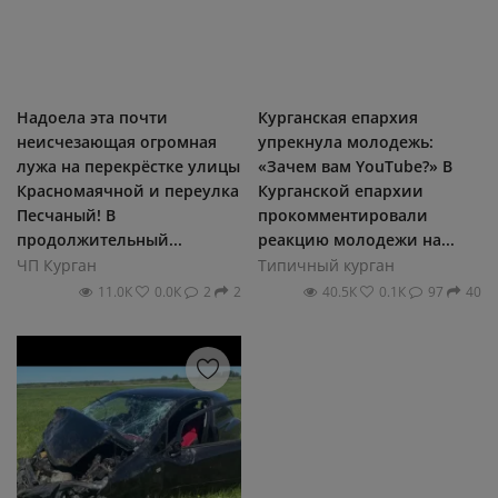
Надоела эта почти
Курганская епархия
неисчезающая огромная
упрекнула молодежь:
лужа на перекрёстке улицы
«Зачем вам YouTube?» В
Красномаячной и переулка
Курганской епархии
Песчаный! В
прокомментировали
продолжительный...
реакцию молодежи на...
ЧП Курган
Типичный курган
11.0К
0.0К
2
2
40.5К
0.1К
97
40