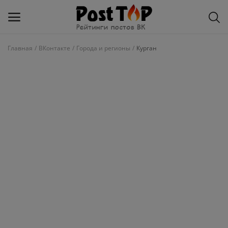
Главная
ВКонтакте
Города и регионы
Курган
Добавить
блог
ВКонтакте
Избранное
Контакты
О рейтинге
Статьи, обзоры
Войти