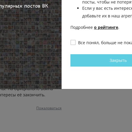
посты, чтобы не потеря
Пожаловаться
Если у вас есть интерес
добавьте их в наш агре
Подробнее
о рейтинге
.
ешевые понты. 😂😂😂
Пожаловаться
Все понял, больше не пок
итории Украины, у Трампа
Закрыть
евала все это время. Украина
в. В связи с этим фактом у
ты, чи кто они там, давят -
елебобу принудили подписать
ны. Но официально война
нтересы её закончить.
Пожаловаться