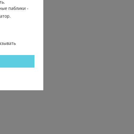
ть.
ные паблики -
гатор.
азывать