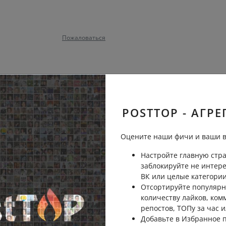
Пожаловаться
 плохо Киеву.Сейчас ему
Пожаловаться
POSTTOP - АГРЕ
Оцените наши фичи и ваши в
Настройте главную стра
заблокируйте не интер
ВК или целые категории
Пожаловаться
Отсортируйте популярн
количеству лайков, ком
репостов, ТОПу за час и
Добавьте в Избранное