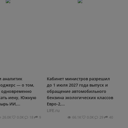
и аналитик
Кабинет министров разрешил
оджерс — о том,
до 1 июля 2027 года выпуск и
 одновременно
обращение автомобильного
сать иену, Южную
бензина экологических классов
ырь ИИ,...
Евро-2,...
LIFE.ru
26.0К
0.0К
18
9
66.1К
0.0К
29
40