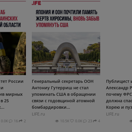
тет России
Генеральный секретарь ООН
Публицист 
ии
Антониу Гутерриш не стал
Александр Р
тив мирных
упоминать США в обращении
почему ФРС
в 25
связи с годовщиной атомной
должна спа
..
бомбардировки...
Корею и пуз
LIFE.ru
LIFE.ru
0.0К
16
2
10.5К
0.0К
23
4