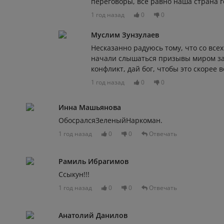
переговоры, все равно наша страна г
1 год назад
0
0
Муслим Зунзулаев
Несказанно радуюсь тому, что со всех
начали слышаться призывы миром з
конфликт, дай бог, чтобы это скорее 
1 год назад
0
0
Инна Машьянова
ОбосралсяЗеленыйНаркоман.
1 год назад
0
0
Отвечать
Рамиль Ибрагимов
Ссыкун!!!
1 год назад
0
0
Отвечать
Анатолий Данилов