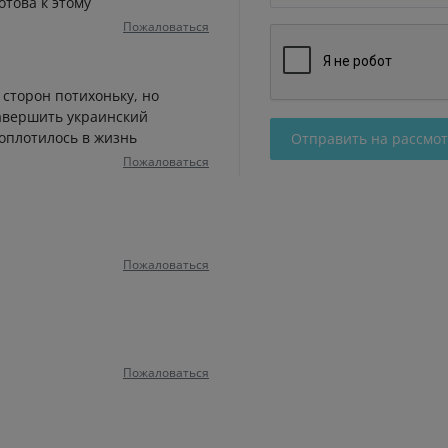
отова к этому
Пожаловаться
 сторон потихоньку, но
авершить украинский
воплотилось в жизнь
Отправить на рассмо
Пожаловаться
Пожаловаться
Пожаловаться