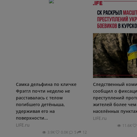
Самка дельфина по кличке
Следственный коми
Фрэггл почти неделю не
сообщил о фиксац
расставалась с телом
преступлений про
погибшего детёныша,
жителей более чем 
удерживая его на
населённых пунктах.
поверхности...
LIFE.ru
LIFE.ru
11.6К
3.9К
0.0К
5
12