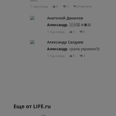
1 год назад
0
0
Отвечать
Анатолий Данилов
Александр
, 🇺🇦🐷👎🏿💩
1 год назад
0
0
Александр Салдаев
Александр
, срала ухраини?))
1 год назад
0
0
Еще от
LIFE.ru