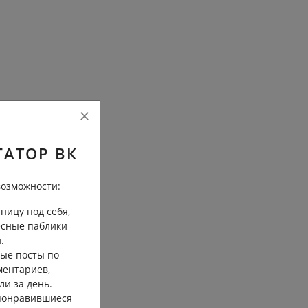
ГАТОР ВК
озможности:
ницу под себя,
есные паблики
.
ые посты по
ментариев,
ли за день.
 понравившиеся