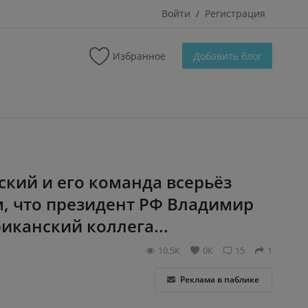
Войти
Регистрация
/
Избранное
Добавить блог
кий и его команда всерьёз
, что президент РФ Владимир
иканский коллега...
10.5К
0К
15
1
Реклама в паблике