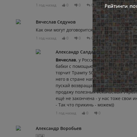
1 год назад
0
0
Отвечать
Вячеслав Седунов
Как они могут договорится о чужой стране. Д
1 год назад
0
0
Отвечать
Александр Салдаев
Вячеслав
, у России солдаты на терр
бабки с помощью которых Украина во
торчит Трампу 500 миллионов долларо
него в стране напряжённость: демокоа
пускай возвращают бабки. Поэтому з
продажу полезных ископаемых Украи
ещё не закончена - у нас тоже свои и
- Так что прикинь - можем))
1 год назад
0
0
Александр Воробьев
🇺🇦