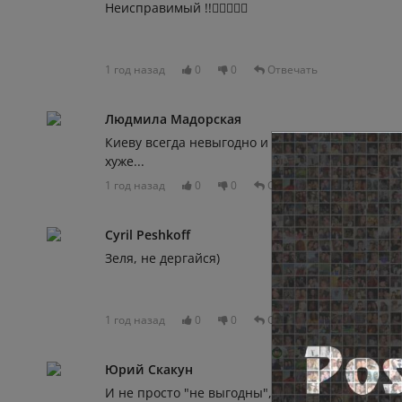
Неисправимый !!👎🏿🤣🤣🤣
1 год назад
0
0
Отвечать
Людмила Мадорская
Киеву всегда невыгодно и три года назад.Было
хуже...
1 год назад
0
0
Отвечать
Cyril Peshkoff
Зеля, не дергайся)
1 год назад
0
0
Отвечать
Юрий Скакун
И не просто "не выгодны", а катастрофичны.