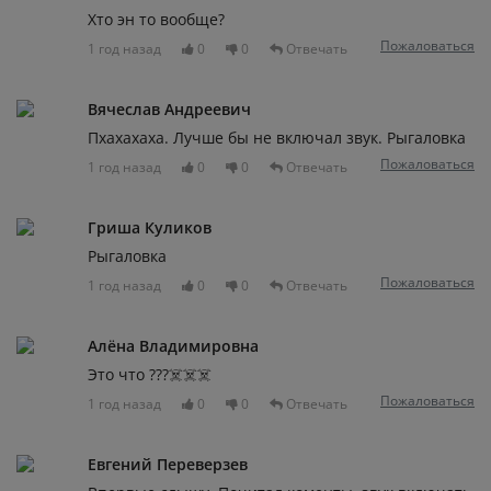
Хто эн то вообще?
Пожаловаться
1 год назад
0
0
Отвечать
Вячеслав Андреевич
Пхахахаха. Лучше бы не включал звук. Рыгаловка
Пожаловаться
1 год назад
0
0
Отвечать
Гриша Куликов
Рыгаловка
Пожаловаться
1 год назад
0
0
Отвечать
Алёна Владимировна
Это что ???☠️☠️☠️
Пожаловаться
1 год назад
0
0
Отвечать
Евгений Переверзев