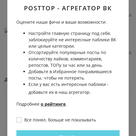
POSTTOP - АГРЕГАТОР ВК
Мария
, коки Клавы
Пожаловаться
1 год назад
0
0
Оцените наши фичи и ваши возможности:
Василий Добрых
Настройте главную страницу под себя,
Разрыв то конечно вызывает только не того чего
заблокируйте не интересные паблики ВК
б хотелось😄
или целые категории.
Пожаловаться
Отсортируйте популярные посты по
1 год назад
0
0
Отвечать
количеству лайков, комментариев,
репостов, ТОПу за час или за день.
Добавьте в Избранное понравившиеся
посты, чтобы не потерять.
Добавить комментарий
Если у вас есть интересные паблики -
добавьте их в наш агрегатор.
Подробнее
о рейтинге
.
Все понял, больше не показывать