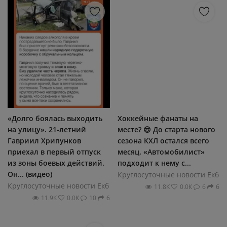
«Долго боялась выходить
Хоккейные фанаты на
на улицу». 21-летний
месте? 😎 До старта нового
Гавриил Хрипунков
сезона КХЛ остался всего
приехал в первый отпуск
месяц. «Автомобилист»
из зоны боевых действий.
подходит к нему с...
Он... (видео)
Круглосуточные новости Екб
Круглосуточные новости Екб
11.8К
0.0К
6
6
11.9К
0.0К
10
6