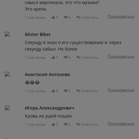
смысл маргинала, это что музыка?
Это хрень
Пожаловаться
1 год назад
0
0
Отвечать
Mister Biker
Секунду я знал о его существовании и через
секунду забыл. Не более.
Пожаловаться
1 год назад
0
0
Отвечать
Анастасия Антонова
😂😂😂
Пожаловаться
1 год назад
0
0
Отвечать
Игорь Александрович
Кровь из ушей пошла
Пожаловаться
1 год назад
0
0
Отвечать