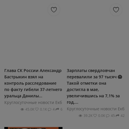
Глава СК России Александр
Зарплаты свердловчан
Бастрыкин взял на
перевалили за 97 тысяч 😱
контроль расследование
Такой отметки она
по факту гибели 37-летнего
достигла в мае,
уральца Данилы...
увеличившись на 7,1% за
год,...
Круглосуточные новости Екб
Круглосуточные новости Екб
45.0К
0.1К
4
6
39.2К
0.0К
45
42