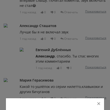
Впервые слышу. Почитал коменты, звук включать
не стал😂
Пожаловаться
1 год назад
0
0
Отвечать
Александр Сташатов
Лучше бы я не включал звук
Пожаловаться
1 год назад
0
0
Отвечать
Евгений Дублённых
Александр
, спасибо. Ты спас многих
этим комментарием
Пожаловаться
1 год назад
0
0
Мария Герасимова
Какой то ушлёпок из серии нилетто,клавыкоки и
других бичуганов
Пожаловаться
1 год назад
0
0
Отвечать
Евгений Дублённых