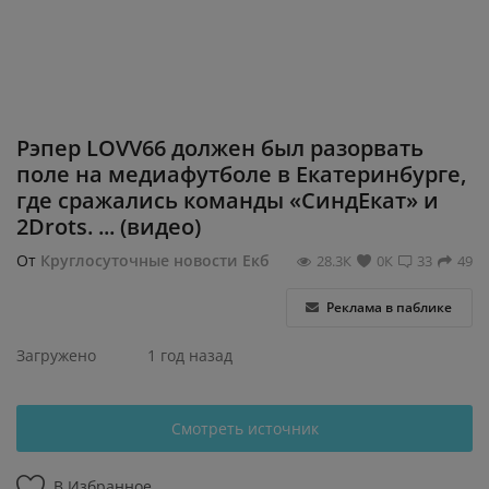
Регистрация
Рэпер LOVV66 должен был разорвать
поле на медиафутболе в Екатеринбурге,
где сражались команды «СиндЕкат» и
2Drots. ... (видео)
От
Круглосуточные новости Екб
28.3К
0К
33
49
Реклама в паблике
Загружено
1 год назад
Смотреть источник
В Избранное