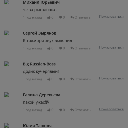
Михаил Юрьевич
че за рыгаловка .
Пожаловаться
1 год назад
0
0
Отвечать
Сергей Зырянов
Я тоже зря звук включил
Пожаловаться
1 год назад
0
0
Отвечать
Big Russian-Boss
Додик кучерявый!
Пожаловаться
1 год назад
0
0
Отвечать
Галина Деревьева
Какой ужас🤯
Пожаловаться
1 год назад
0
0
Отвечать
Юлия Танкова