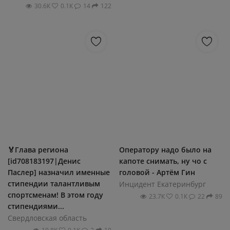
30.6К
0.1К
14
122
🏅Глава региона
Оператору надо было на
[id708183197|Денис
капоте снимать, ну чо с
Паслер] назначил именные
головой - Артём Гин
стипендии талантливым
Инцидент Екатеринбург
спортсменам! В этом году
23.7К
0.1К
22
89
стипендиями...
Свердловская область