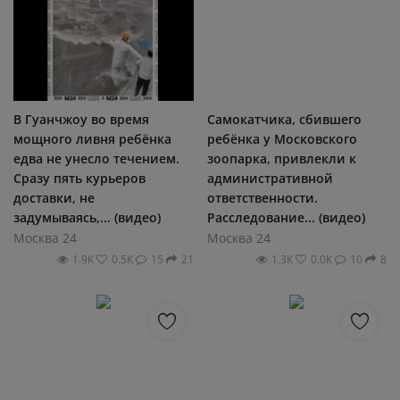
В Гуанчжоу во время
Самокатчика, сбившего
мощного ливня ребёнка
ребёнка у Московского
едва не унесло течением.
зоопарка, привлекли к
Сразу пять курьеров
административной
доставки, не
ответственности.
задумываясь,... (видео)
Расследование... (видео)
Москва 24
Москва 24
1.9К
0.5К
15
21
1.3К
0.0К
10
8