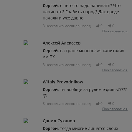
Сергей
, с чего-то надо начинать? Что
начинать? Грабить народ? Дак вроде
начали и уже давно.
3 несколько месяцев назад
0
0
Пожаловаться
Алексей Алексеев
Сергей
, в стране монополия капитолия
им ПХ
3 несколько месяцев назад
0
0
Пожаловаться
Witaly Provodnikow
Сергей
, ты вообще за рулём ездишь?????
🤣
3 несколько месяцев назад
0
0
Пожаловаться
Данил Суханов
Сергей
, тогда многие лишатся своих