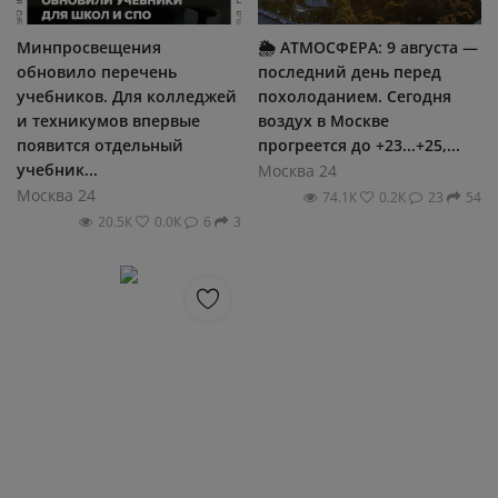
Минпросвещения
🌦 АТМОСФЕРА: 9 августа —
обновило перечень
последний день перед
учебников. Для колледжей
похолоданием. Сегодня
и техникумов впервые
воздух в Москве
появится отдельный
прогреется до +23...+25,...
учебник...
Москва 24
Москва 24
74.1К
0.2К
23
54
20.5К
0.0К
6
3