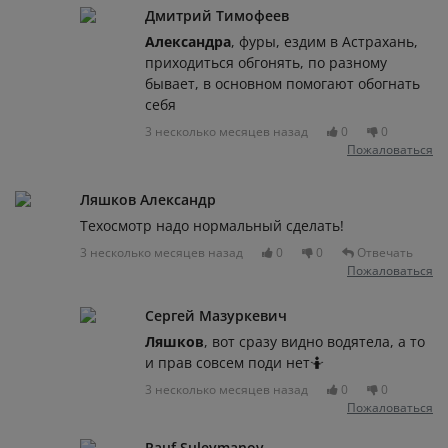
Дмитрий Тимофеев
Александра
, фуры, ездим в Астрахань,
приходиться обгонять, по разному
бывает, в основном помогают обогнать
себя
3 несколько месяцев назад
0
0
Пожаловаться
Ляшков Александр
Техосмотр надо нормальный сделать!
3 несколько месяцев назад
0
0
Отвечать
Пожаловаться
Сергей Мазуркевич
Ляшков
, вот сразу видно водятела, а то
и прав совсем поди нет🤷
3 несколько месяцев назад
0
0
Пожаловаться
Rauf Suleymanov