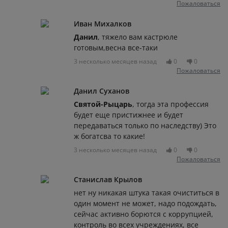
Пожаловаться
Иван Михалков
Данил
, тяжело вам кастрюле
готовым,весна все-таки
3 несколько месяцев назад
0
0
Пожаловаться
Данил Суханов
Святой-Рыцарь
, тогда эта профессия
будет еще пристижнее и будет
передаваться только по наследству) Это
ж богатсва то какие!
3 несколько месяцев назад
0
0
Пожаловаться
Станислав Крылов
нет ну никакая штука такая очиститься в
один момент не может, надо подождать,
сейчас активно борются с коррупцией,
контроль во всех учреждениях, все