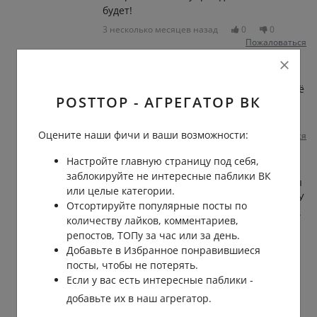
будет!
3 несколько месяцев назад
0
0
Пожаловаться
Святой-Рыцарь Храмовник
Сергей
, тогда Дпс оборзеют и будет ещё
POSTTOP - АГРЕГАТОР ВК
хуже
3 несколько месяцев назад
0
0
Оцените наши фичи и ваши возможности:
Пожаловаться
Настройте главную страницу под себя,
Данил Суханов
заблокируйте не интересные паблики ВК
Сергей
, я говорю про неоплату, если ты
или целые категории.
живешь в Москве то это обычное дело. У
Отсортируйте популярные посты по
нас тут почти нет бесплатных парковок.
количеству лайков, комментариев,
Штраф за не оплату 5000р для всех
репостов, ТОПу за час или за день.
кроме такси, для такси 50 тр! Едешь ты
Добавьте в Избранное понравившиеся
забрать клиента а он стоит вдоль
посты, чтобы не потерять.
тротуара где парковка платная, надо
Если у вас есть интересные паблики -
остановиться зайти в приложение и
добавьте их в наш агрегатор.
найти эту парковку, с учетом плохого
интернета и отсутствия GPS по карте