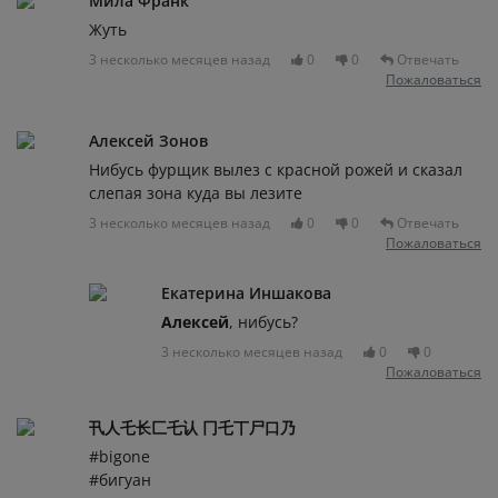
Мила Франк
Жуть
3 несколько месяцев назад
0
0
Отвечать
Пожаловаться
Алексей Зонов
Нибусь фурщик вылез с красной рожей и сказал
слепая зона куда вы лезите
3 несколько месяцев назад
0
0
Отвечать
Пожаловаться
Екатерина Иншакова
Алексей
, нибусь?
3 несколько месяцев назад
0
0
Пожаловаться
卂人乇长匚乇认 冂乇丅尸口乃
#bigone
#бигуан