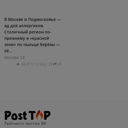
В Москве и Подмосковье —
ад для аллергиков.
Столичный регион по-
прежнему в «красной
зоне» по пыльце берёзы —
её...
Москва 24
68.2К
0.1К
32
45