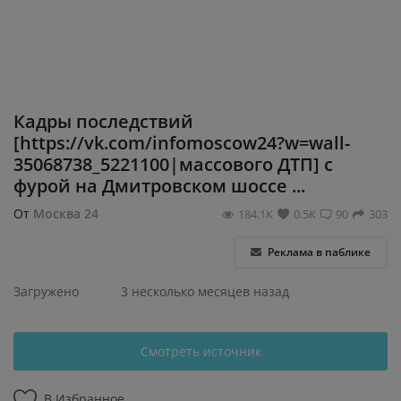
Регистрация
Кадры последствий
[https://vk.com/infomoscow24?w=wall-
35068738_5221100|массового ДТП] с
фурой на Дмитровском шоссе ...
От
Москва 24
184.1К
0.5К
90
303
Реклама в паблике
Загружено
3 несколько месяцев назад
Смотреть источник
В Избранное