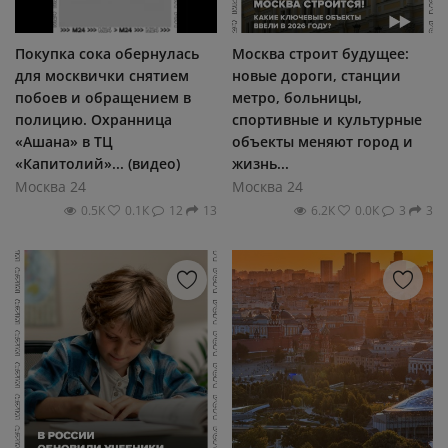
Покупка сока обернулась
Москва строит будущее:
для москвички снятием
новые дороги, станции
побоев и обращением в
метро, больницы,
полицию. Охранница
спортивные и культурные
«Ашана» в ТЦ
объекты меняют город и
«Капитолий»... (видео)
жизнь...
Москва 24
Москва 24
0.5К
0.1К
12
13
6.2К
0.0К
3
3