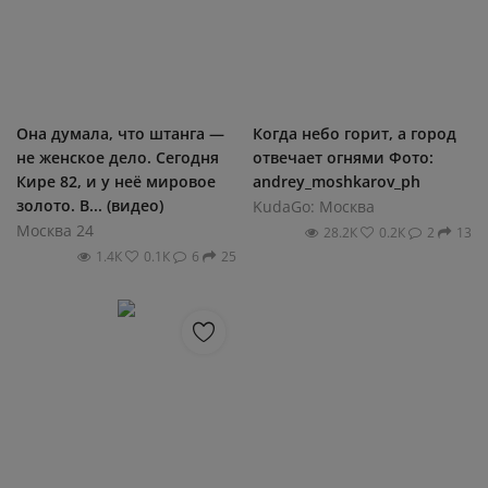
Она думала, что штанга —
Когда небо горит, а город
не женское дело. Сегодня
отвечает огнями Фото:
Кире 82, и у неё мировое
andrey_moshkarov_ph
золото. В... (видео)
KudaGo: Москва
Москва 24
28.2К
0.2К
2
13
1.4К
0.1К
6
25