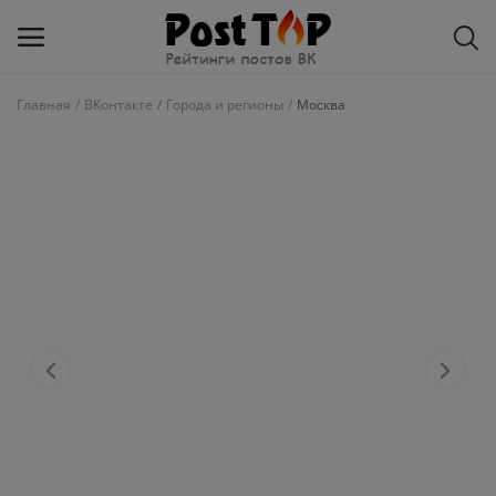
Главная
ВКонтакте
Города и регионы
Москва
Добавить
блог
ВКонтакте
Избранное
Контакты
О рейтинге
Статьи, обзоры
Войти