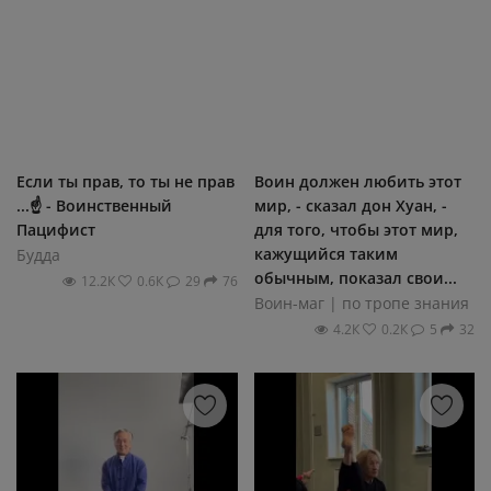
Если ты прав, то ты не прав
Воин должен любить этот
...☝ - Воинственный
мир, - сказал дон Хуан, -
Пацифист
для того, чтобы этот мир,
кажущийся таким
Будда
обычным, показал свои...
12.2К
0.6К
29
76
Воин-маг | по тропе знания
4.2К
0.2К
5
32