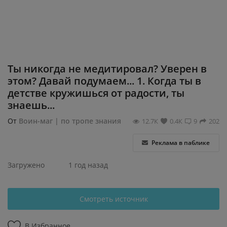
Регистрация
Ты никогда не медитировал? Уверен в
этом? Давай подумаем... 1. Когда ты в
детстве кружишься от радости, ты
знаешь...
От
Воин-маг | по тропе знания
12.7К
0.4К
9
202
Реклама в паблике
Загружено
1 год назад
Смотреть источник
В Избранное