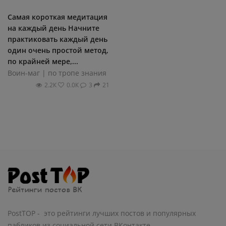
Самая короткая медитация
на каждый день Начните
практиковать каждый день
один очень простой метод,
по крайней мере,...
Воин-маг | по тропе знания
2.2К
0.0К
3
21
PostTOP - это рейтинги лучших постов и популярных
пабликов из социальной сети ВКонтакте.