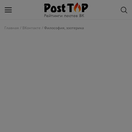
Главная
ВКонтакте
Философия, эзотерика
Добавить
блог
ВКонтакте
Избранное
Контакты
О рейтинге
Статьи, обзоры
Войти