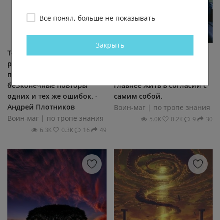
Все понял, больше не показывать
Закрыть
Тело дано как раз для
Человеку совсем не
развития Души, а кто-то
обязательно жить в
просто прожигает жизнь на
согласии с обществом,
беЗконечные повторы
главнее жить в согласии с
одних и тех же ошибок. -
самим собой.
Андрей Плотников
Воин-маг | по тропе знания
Воин-маг | по тропе знания
5.0К
0.2К
9
30
6.3К
0.3К
16
49