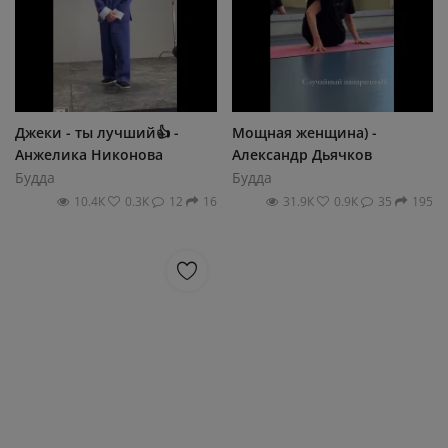
Джеки - ты лучший👍 -
Мощная женщина) -
Анжелика Никонова
Александр Дьячков
Будда
Будда
10.4К
0.3К
12
16
31.9К
0.9К
35
195