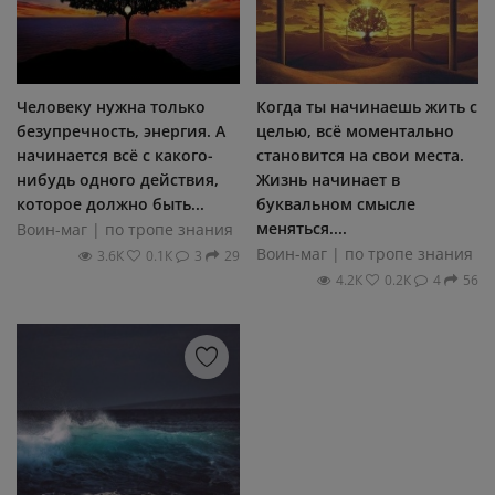
Человеку нужна только
Когда ты начинаешь жить с
безупречность, энергия. А
целью, всё моментально
начинается всё с какого-
становится на свои места.
нибудь одного действия,
Жизнь начинает в
которое должно быть...
буквальном смысле
меняться....
Воин-маг | по тропе знания
Воин-маг | по тропе знания
3.6К
0.1К
3
29
4.2К
0.2К
4
56