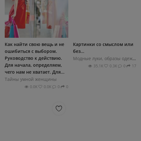
Как найти свою вещь и не
Картинки со смыслом или
ошибиться с выбором.
без...
Руководство к действию.
Модные луки, образы одежды
Для начала, определяем,
35.1К
0.3К
0
17
чего нам не хватает. Для...
Тайны умной женщины
0.0К
0.0К
0
0