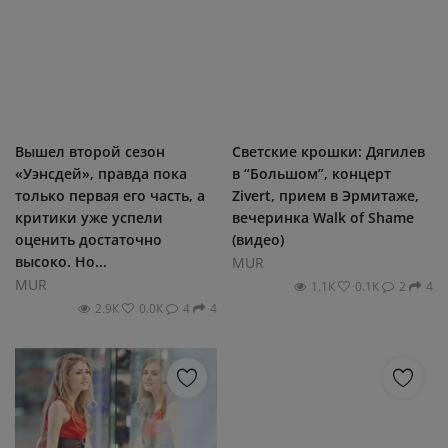
Вышел второй сезон
Светские крошки: Дягилев
«Уэнсдей», правда пока
в “Большом”, концерт
только первая его часть, а
Zivert, прием в Эрмитаже,
критики уже успели
вечеринка Walk of Shame
оценить достаточно
(видео)
высоко. Но...
MUR
MUR
1.1К
0.1К
2
4
2.9К
0.0К
4
4