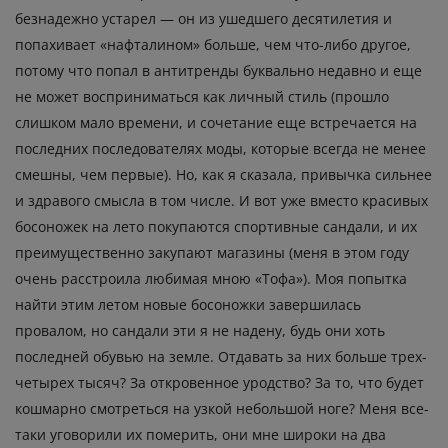
безнадежно устарел — он из ушедшего десятилетия и
попахивает «нафталином» больше, чем что-либо другое,
потому что попал в антитренды буквально недавно и еще
не может восприниматься как личный стиль (прошло
слишком мало времени, и сочетание еще встречается на
последних последователях моды, которые всегда не менее
смешны, чем первые). Но, как я сказала, привычка сильнее
и здравого смысла в том числе. И вот уже вместо красивых
босоножек на лето покупаются спортивные сандали, и их
преимущественно закупают магазины (меня в этом году
очень расстроила любимая мною «Тофа»). Моя попытка
найти этим летом новые босоножки завершилась
провалом, но сандали эти я не надену, будь они хоть
последней обувью на земле. Отдавать за них больше трех-
четырех тысяч? За откровенное уродство? За то, что будет
кошмарно смотреться на узкой небольшой ноге? Меня все-
таки уговорили их померить, они мне широки на два