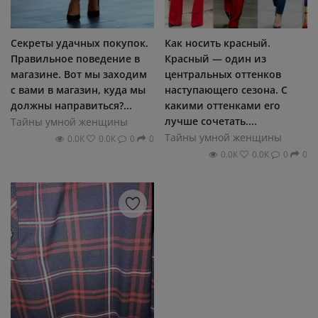
Секреты удачных покупок.
Как носить красный.
Правильное поведение в
Красный — один из
магазине. Вот мы заходим
центральных оттенков
с вами в магазин, куда мы
наступающего сезона. С
должны направиться?...
какими оттенками его
лучше сочетать....
Тайны умной женщины
Тайны умной женщины
0.0К
0.0К
0
0
0.0К
0.0К
0
0