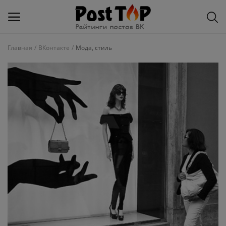
Главная
ВКонтакте
Мода, стиль
Добавить
блог
ВКонтакте
Избранное
Контакты
О рейтинге
Статьи, обзоры
Войти