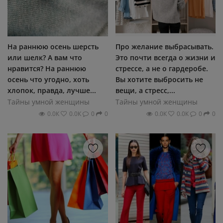
На раннюю осень шерсть
Про желание выбрасывать.
или шелк? А вам что
Это почти всегда о жизни и
нравится? На раннюю
стрессе, а не о гардеробе.
осень что угодно, хоть
Вы хотите выбросить не
хлопок, правда, лучше...
вещи, а стресс,...
Тайны умной женщины
Тайны умной женщины
0.0К
0.0К
0
0
0.0К
0.0К
0
0