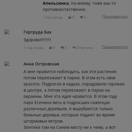
Апельсинка
, по-моему, тоже как-то
противоестественно.
Пожаловаться
1 год назад
0
0
Гертруда Бах
Здорово!!!!!!!!!
Пожаловаться
1 год назад
0
0
Отвечать
Анна Островская
А мне нравится наблюдать, как эти растения
потом переезжают в парки. В этом есть своя
красота. Подросли в кадках, порадовали горожан
в центре, а потом переезжают в парки на
окраины. Мне эта идея нравится. В этом году
парк Есенина весь в подросших саженцах
различных деревьев. А вырубаются только
больные деревья, которые падают во время
штормовых ветров.
Зонтики там на Синем мосту ни к чему, а вот