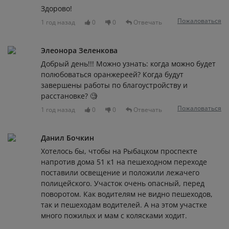
Здорово!
Пожаловаться
1 год назад
0
0
Отвечать
Элеонора Зеленкова
Добрый день!!! Можно узнать: когда можно будет
полюбоваться оранжереей? Когда будут
завершены работы по благоустройству и
расстановке? 🧐
Пожаловаться
1 год назад
0
0
Отвечать
Данил Бочкин
Хотелось бы, чтобы на Рыбацком проспекте
напротив дома 51 к1 на пешеходном переходе
поставили освещение и положили лежачего
полицейского. Участок очень опасный, перед
поворотом. Как водителям не видно пешеходов,
так и пешеходам водителей. А на этом участке
много пожилых и мам с колясками ходит.