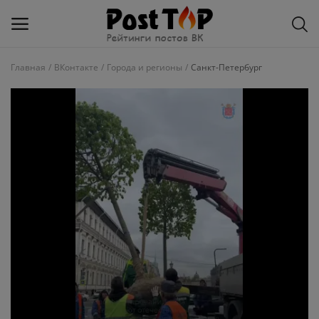
Главная
ВКонтакте
Города и регионы
Санкт-Петербург
Добавить
блог
ВКонтакте
Избранное
Контакты
О рейтинге
Статьи, обзоры
Войти