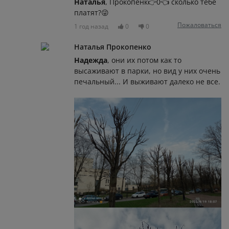
Наталья
, Прокопенк👉0👈 сколько тебе
платят?😜
Пожаловаться
1 год назад
0
0
Наталья Прокопенко
Надежда
, они их потом как то
высаживают в парки, но вид у них очень
печальный... И выживают далеко не все.