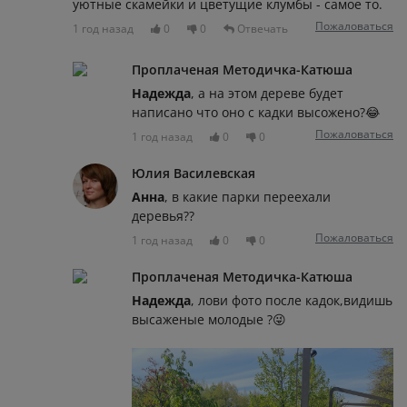
уютные скамейки и цветущие клумбы - самое то.
Пожаловаться
1 год назад
0
0
Отвечать
Проплаченая Методичка-Катюша
Надежда
, а на этом дереве будет
написано что оно с кадки высожено?😂
Пожаловаться
1 год назад
0
0
Юлия Василевская
Анна
, в какие парки переехали
деревья??
Пожаловаться
1 год назад
0
0
Проплаченая Методичка-Катюша
Надежда
, лови фото после кадок,видишь
высаженые молодые ?😜