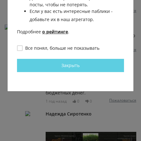
https://vk.com/wall-129354225_392924
посты, чтобы не потерять.
Пожаловаться
Если у вас есть интересные паблики -
1 год назад
0
0
добавьте их в наш агрегатор.
Апельсинка Супервитаминка
Подробнее
о рейтинге
.
Деревья в каменных коробках это издевательство
над деревьями, отвратительно
Все понял, больше не показывать
Пожаловаться
1 год назад
0
0
Отвечать
Оль Ка
Закрыть
Марина
, дома - не смущают! А вот на
улице(и не растения, а полноценные
деревья) - очень! Да ещё за 70 млн.
бюджетных денег.
Пожаловаться
1 год назад
0
0
Надежда Сиротенко