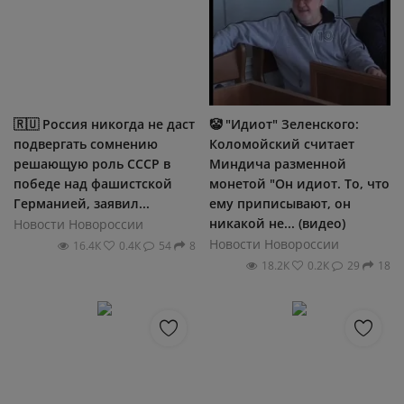
🇷🇺 Россия никогда не даст
🤡 "Идиот" Зеленского:
подвергать сомнению
Коломойский считает
решающую роль СССР в
Миндича разменной
победе над фашистской
монетой "Он идиот. То, что
Германией, заявил...
ему приписывают, он
никакой не... (видео)
Новости Новороссии
Новости Новороссии
16.4К
0.4К
54
8
18.2К
0.2К
29
18