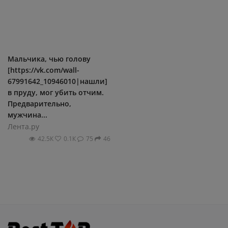
Мальчика, чью голову
[https://vk.com/wall-
67991642_10946010|нашли]
в пруду, мог убить отчим.
Предварительно,
мужчина...
Лента.ру
42.5К
0.1К
75
46