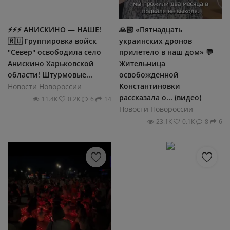
⚡⚡⚡ АНИСКИНО — НАШЕ!
🙏🏻 «Пятнадцать
🇷🇺 Группировка войск
украинских дронов
"Север" освободила село
прилетело в наш дом» 💬
Анискино Харьковской
Жительница
области! Штурмовые...
освобожденной
Константиновки
Новости Новороссии
рассказала о... (видео)
11.4К
0.2К
6
14
Новости Новороссии
23.1К
0.1К
8
6