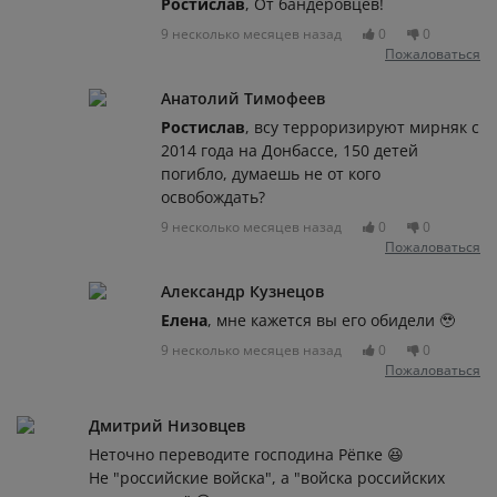
Ростислав
, От бандеровцев!
9 несколько месяцев назад
0
0
Пожаловаться
Анатолий Тимофеев
Ростислав
, всу терроризируют мирняк с
2014 года на Донбассе, 150 детей
погибло, думаешь не от кого
освобождать?
9 несколько месяцев назад
0
0
Пожаловаться
Александр Кузнецов
Елена
, мне кажется вы его обидели 🥹
9 несколько месяцев назад
0
0
Пожаловаться
Дмитрий Низовцев
Неточно переводите господина Рёпке 😆
Не "российские войска", а "войска российских