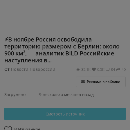
Регистрация
⚡️В ноябре Россия освободила
территорию размером с Берлин: около
900 км², — аналитик BILD Российские
наступления в...
От
Новости Новороссии
35.1К
0.5К
34
40
Реклама в паблике
Загружено
9 несколько месяцев назад
Смотреть источник
В Избранное