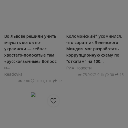
Во Львове решили учить
Коломойский* усомнился,
мяукать котов по-
что соратник Зеленского
украински — сейчас
Миндич мог разработать
хвостато-полосатые там
коррупционную схему по
«русскоязычные» Вопрос
"откатам" на 100...
о...
РИА Новости
Readovka
75.9К
0.1К
30
15
2.8К
0.0К
10
17