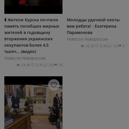
🕯 Жители Курска почтили
Молодцы удачной охоты
память погибших мирных
вам ребята! - Екатерина
жителей в годовщину
Парамонова
вторжения украинских
Новости Новороссии
оккупантов Более 4,5
22.2К
0.3К
12
6
тысяч... (видео)
Новости Новороссии
24.3К
0.3К
29
18