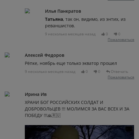
Илья Панкратов
Татьяна
, так он, видимо, из энтих, из
реваншистов.
9 несколько месяцев назад
0
0
Пожаловаться
Алексей Федоров
Рёпке, ноябрь еще только экватор прошел
9 несколько месяцев назад
0
0
Отвечать
Пожаловаться
Ирина Ив
ХРАНИ БОГ РОССИЙСКИХ СОЛДАТ И
ДОБРОВОЛЬЦЕВ !!! МОЛИМСЯ ЗА ВАС ВСЕХ И ЗА
ПОБЕДУ !!!🙏🇷🇺