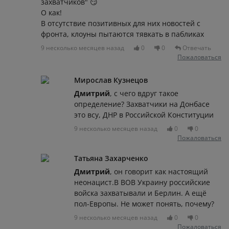
захватчиков" 😏
О как!
В отсутствие позитивных для них новостей с
фронта, клоуны пытаются тявкать в пабликах
9 несколько месяцев назад
0
0
Отвечать
Пожаловаться
Мирослав Кузнецов
Дмитрий
, с чего вдруг такое
определение? Захватчики на Донбасе
это всу, ДНР в Российской Конституции
9 несколько месяцев назад
0
0
Пожаловаться
Татьяна Захарченко
Дмитрий
, он говорит как настоящий
неонацист.В ВОВ Украину российские
войска захватывали и Берлин. А ещё
пол-Европы. Не может понять, почему?
9 несколько месяцев назад
0
0
Пожаловаться