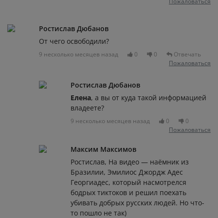
Пожаловаться
Ростислав Дюбанов
От чего освободили?
9 несколько месяцев назад
0
0
Отвечать
Пожаловаться
Ростислав Дюбанов
Елена
, а вы от куда такой информацией
владеете?
9 несколько месяцев назад
0
0
Пожаловаться
Максим Максимов
Ростислав, На видео — наёмник из
Бразилии, Эмилиос Джордж Адес
Георгиадес, который насмотрелся
бодрых тиктоков и решил поехать
убивать добрых русских людей. Но что-
то пошло не так)