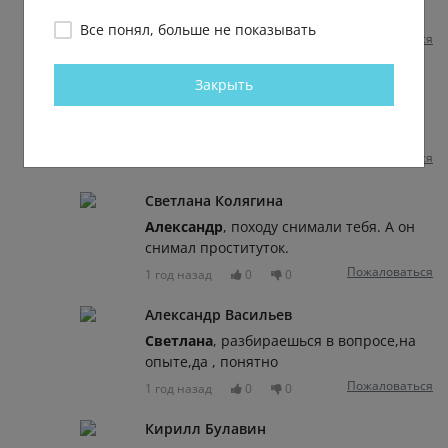
этом.
Все понял, больше не показывать
Пожаловаться
1 год назад
0
0
Отвечать
Закрыть
Александр Васильев
Филиппъ
, его походу на сутки уже
снимали,знает,о чём говорит
Пожаловаться
1 год назад
0
0
Светлана Колягина
Александр
, походу снимали тебя. А он
снимал проституток.
Пожаловаться
1 год назад
0
0
Александр Васильев
Светлана
, разбираешься в вопросе,на
опыте,да , понятно
Пожаловаться
1 год назад
0
0
Кирилл Булавин