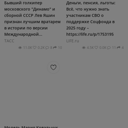
Бывший голкипер
Деньги, пенсия, льготы:
московского "Динамо" и
Всё, что нужно знать
сборной СССР Лев Яшин
участникам СВО о
признан лучшим вратарем
поддержке Соцфонда в
в истории по версии
2025 году –
Международной...
https://life.ru/p/1753195
ТАСС
LIFE.ru
11.0К
0.2К
8
10
4.5К
0.0К
11
4
Модель Мария Ковальчук,