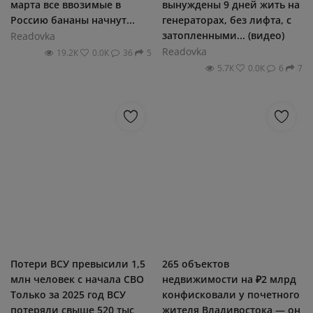
марта все ввозимые в
вынуждены 9 дней жить на
Россию бананы начнут...
генераторах, без лифта, с
затопленными... (видео)
Readovka
Readovka
19.2К
0.0К
36
5
5.7К
0.0К
6
7
Потери ВСУ превысили 1,5
265 объектов
млн человек с начала СВО
недвижимости на ₽2 млрд
Только за 2025 год ВСУ
конфисковали у почетного
потеряли свыше 520 тыс
жителя Владивостока — он