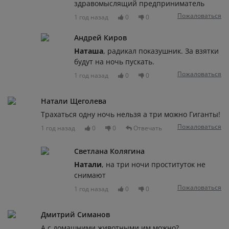
здравомыслящий предприниматель
Пожаловаться
1 год назад
0
0
Андрей Киров
Наташа
, радикал показушник. За взятки
будут на ночь пускать.
Пожаловаться
1 год назад
0
0
Натали Щеголева
Трахаться одну ночь нельзя а три можно Гиганты!
Пожаловаться
1 год назад
0
0
Отвечать
Светлана Колягина
Натали
, на три ночи проституток не
снимают
Пожаловаться
1 год назад
0
0
Дмитрий Симанов
А с домашними животными им можно?