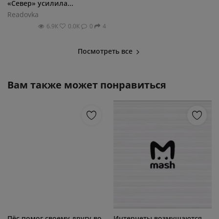
«Север» усилила...
Readovka
6.9К
0.0К
0
4
Посмотреть все
Вам также может понравиться
Пёс помог своему другу во
Интернеты возмущаются