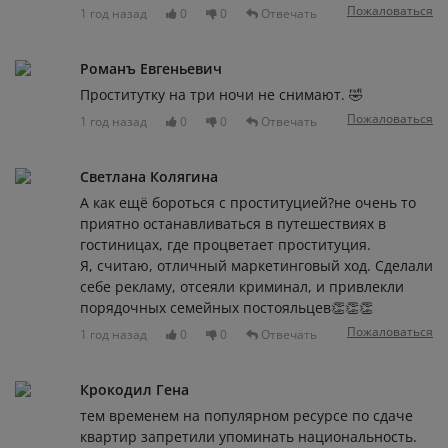
Пожаловаться
1 год назад
0
0
Отвечать
Романъ Евгеньевич
Проститутку на три ночи не снимают. 🤣
Пожаловаться
1 год назад
0
0
Отвечать
Светлана Колягина
А как ещё бороться с проституцией?не очень то
приятно останавливаться в путешествиях в
гостиницах, где процветает проституция.
Я, считаю, отличный маркетинговый ход. Сделали
себе рекламу, отсеяли криминал, и привлекли
порядочных семейных постояльцев👏👏👏
Пожаловаться
1 год назад
0
0
Отвечать
Крокодил Гена
тем временем на популярном ресурсе по сдаче
квартир запретили упоминать национальность.