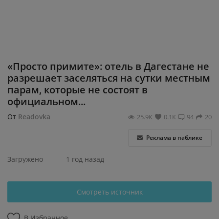
Регистрация
«Просто примите»: отель в Дагестане не
разрешает заселяться на сутки местным
парам, которые не состоят в
официальном...
От
Readovka
25.9К
0.1К
94
20
Реклама в паблике
Загружено
1 год назад
Смотреть источник
В Избранное