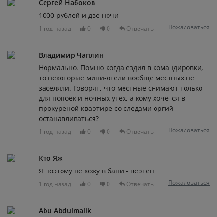
Сергей Набоков
1000 рублей и две ночи
Пожаловаться
1 год назад
0
0
Отвечать
Владимир Чаплин
Нормально. Помню когда ездил в командировки,
то некоторые мини-отели вообще местных не
заселяли. Говорят, что местные снимают только
для попоек и ночных утех, а кому хочется в
прокуреной квартире со следами оргий
останавливаться?
Пожаловаться
1 год назад
0
0
Отвечать
Кто Яж
Я поэтому не хожу в бани - вертеп
Пожаловаться
1 год назад
0
0
Отвечать
Abu Abdulmalik