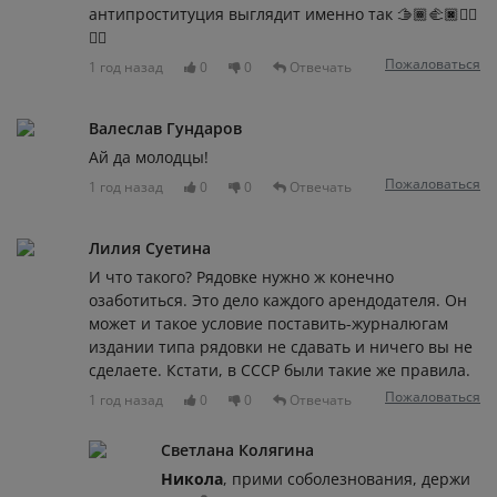
антипроституция выглядит именно так 🫱🏾‍🫲🏿✊🏿
👌🏿
Пожаловаться
1 год назад
0
0
Отвечать
Валеслав Гундаров
Ай да молодцы!
Пожаловаться
1 год назад
0
0
Отвечать
Лилия Суетина
И что такого? Рядовке нужно ж конечно
озаботиться. Это дело каждого арендодателя. Он
может и такое условие поставить-журналюгам
издании типа рядовки не сдавать и ничего вы не
сделаете. Кстати, в СССР были такие же правила.
Пожаловаться
1 год назад
0
0
Отвечать
Светлана Колягина
Никола
, прими соболезнования, держи