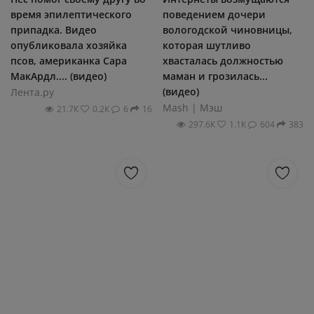
время эпилептического
поведением дочери
припадка. Видео
вологодской чиновницы,
опубликовала хозяйка
которая шутливо
псов, американка Сара
хвасталась должностью
МакАрдл.... (видео)
маман и грозилась...
(видео)
Лента.ру
Mash | Мэш
21.7К
0.2К
6
16
297.6К
1.1К
604
383