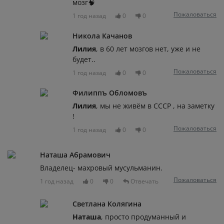
мозг🧠
Пожаловаться
1 год назад
0
0
Никола Качанов
Лилия
, в 60 лет мозгов нет, уже и не
будет..
Пожаловаться
1 год назад
0
0
Филиппъ Обломовъ
Лилия
, мы не живём в СССР , на заметку
!
Пожаловаться
1 год назад
0
0
Наташа Абрамович
Владелец- махровый мусульманин.
Пожаловаться
1 год назад
0
0
Отвечать
Светлана Колягина
Наташа
, просто продуманный и