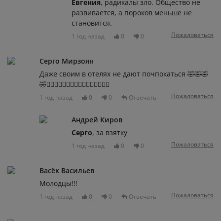
Евгения
, радикалы зло. Общество не
развивается, а пороков меньше не
становится.
Пожаловаться
1 год назад
0
0
Серго Мирзоян
Даже своим в отелях не дают почпокаться 🤣🤣🤣
🤣🤷‍♂️🤷‍♂️🤷‍♂️🤷‍♂️🤷‍♂️🤷‍♂️🤷‍♂️🤷‍♂️
Пожаловаться
1 год назад
0
0
Отвечать
Андрей Киров
Серго
, за взятку
Пожаловаться
1 год назад
0
0
Васёк Васильев
Молодцы!!!
Пожаловаться
1 год назад
0
0
Отвечать