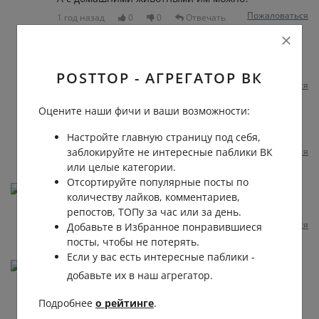
Пожаловаться
1 год назад
0
0
Отвечать
Дмитрий Симанов
Андрей
, значит можно))
POSTTOP - АГРЕГАТОР ВК
Пожаловаться
1 год назад
0
0
Оцените наши фичи и ваши возможности:
Андрей Киров
Дмитрий
, не посягай на традиции
Настройте главную страницу под себя,
Пожаловаться
заблокируйте не интересные паблики ВК
1 год назад
0
0
или целые категории.
Отсортируйте популярные посты по
Владимир Николаев
количеству лайков, комментариев,
Маразм крепчал...
репостов, ТОПу за час или за день.
Пожаловаться
Добавьте в Избранное понравившиеся
1 год назад
0
0
Отвечать
посты, чтобы не потерять.
Если у вас есть интересные паблики -
Кирилл Булавин
добавьте их в наш агрегатор.
Потому что не женатые парочки на 1 ночь это в
большом количестве случаев проститутка с
Подробнее
о рейтинге
.
клиентом, а гостиница не хочет замазываться в