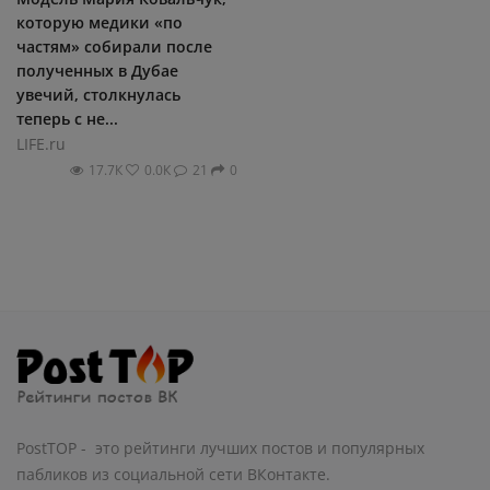
которую медики «по
частям» собирали после
полученных в Дубае
увечий, столкнулась
теперь с не...
LIFE.ru
17.7К
0.0К
21
0
PostTOP - это рейтинги лучших постов и популярных
пабликов из социальной сети ВКонтакте.