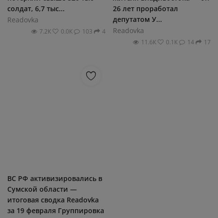
солдат, 6,7 тыс...
26 лет проработал
депутатом У...
Readovka
Readovka
7.2К
0.0К
103
4
11.6К
0.1К
14
17
ВС РФ активизировались в
Сумской области —
итоговая сводка Readovka
за 19 февраля Группировка