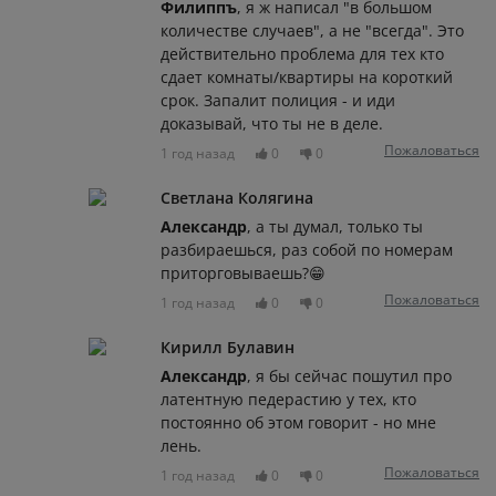
Филиппъ
, я ж написал "в большом
количестве случаев", а не "всегда". Это
действительно проблема для тех кто
сдает комнаты/квартиры на короткий
срок. Запалит полиция - и иди
доказывай, что ты не в деле.
Пожаловаться
1 год назад
0
0
Светлана Колягина
Александр
, а ты думал, только ты
разбираешься, раз собой по номерам
приторговываешь?😁
Пожаловаться
1 год назад
0
0
Кирилл Булавин
Александр
, я бы сейчас пошутил про
латентную педерастию у тех, кто
постоянно об этом говорит - но мне
лень.
Пожаловаться
1 год назад
0
0