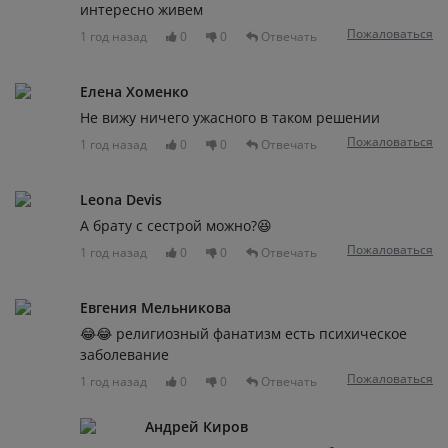
интересно живем
Пожаловаться
1 год назад
0
0
Отвечать
Елена Хоменко
Не вижу ничего ужасного в таком решении
Пожаловаться
1 год назад
0
0
Отвечать
Leona Devis
А брату с сестрой можно?😆
Пожаловаться
1 год назад
0
0
Отвечать
Евгения Мельникова
😂😂 религиозный фанатизм есть психическое
заболевание
Пожаловаться
1 год назад
0
0
Отвечать
Андрей Киров