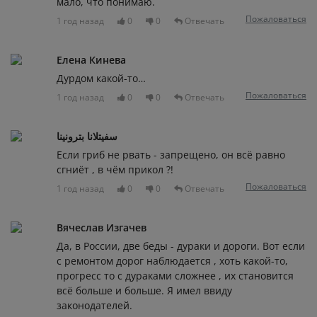
мало, что понимаю.
Пожаловаться
1 год назад
0
0
Отвечать
Елена Кинева
Дурдом какой-то…
Пожаловаться
1 год назад
0
0
Отвечать
سفيتلانا بترونينا
Если гриб не рвать - запрещено, он всё равно
сгниёт , в чём прикол ?!
Пожаловаться
1 год назад
0
0
Отвечать
Вячеслав Изгачев
Да, в России, две беды - дураки и дороги. Вот если
с ремонтом дорог наблюдается , хоть какой-то,
прогресс то с дураками сложнее , их становится
всё больше и больше. Я имел ввиду
законодателей.