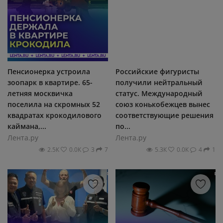
Пенсионерка устроила
Российские фигуристы
зоопарк в квартире. 65-
получили нейтральный
летняя москвичка
статус. Международный
поселила на скромных 52
союз конькобежцев вынес
квадратах крокодилового
соответствующие решения
каймана,...
по...
Лента.ру
Лента.ру
2.5К
0.0К
3
7
5.3К
0.0К
4
1