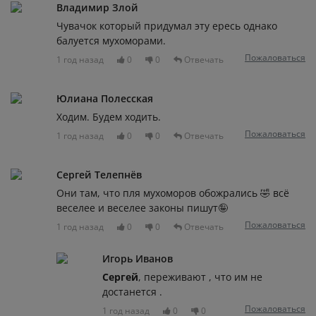
Владимир Злой
Чувачок который придумал эту ересь однако
балуется мухоморами.
Пожаловаться
1 год назад
0
0
Отвечать
Юлиана Полесская
Ходим. Будем ходить.
Пожаловаться
1 год назад
0
0
Отвечать
Сергей Телепнёв
Они там, что пля мухоморов обожрались 🤣 всё
веселее и веселее законы пишут🤪
Пожаловаться
1 год назад
0
0
Отвечать
Игорь Иванов
Сергей
, переживают , что им не
достанется .
Пожаловаться
1 год назад
0
0