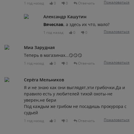
Пожаловаться
1 год назад
0
0
Отвечать
Александр Кашутин
Вячеслав
, а здесь их что, мало?
Пожаловаться
1 год назад
0
0
Миа Зарудная
Теперь в магазинах...😏😏😏
Пожаловаться
1 год назад
0
0
Отвечать
Серёга Мельников
Я и не знаю как они выглядят,эти грибочки.Да и
правило есть у любителей тихой охоты-не
уверен,не бери
Под каждым же грибом не посадишь прокурора с
судьей
Пожаловаться
1 год назад
0
0
Отвечать