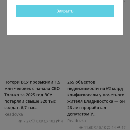
5.7К
0.0К
6
7
Закрыть
Потери ВСУ превысили 1,5
265 объектов
млн человек с начала СВО
недвижимости на ₽2 млрд
Только за 2025 год ВСУ
конфисковали у почетного
потеряли свыше 520 тыс
жителя Владивостока — он
солдат, 6,7 тыс...
26 лет проработал
депутатом У...
Readovka
Readovka
7.2К
0.0К
103
4
11.6К
0.1К
14
17