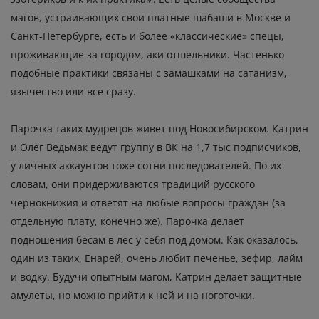
магов,
устраивающих
свои платные шабаши в Москве и
Санкт-Петербурге, есть и более «классические» спецы,
проживающие за городом, аки отшельники. Частенько
подобные практики связаны с замашками на сатанизм,
язычество или все сразу.
Парочка таких мудрецов живет под Новосибирском. Катрин
и Олег Ведьмак ведут группу в ВК на 1,7 тыс подписчиков,
у личных аккаунтов тоже сотни последователей. По их
словам, они придерживаются традиций русского
чернокнижия и ответят на любые вопросы граждан (за
отдельную плату, конечно же). Парочка делает
подношения бесам в лес у себя под домом. Как оказалось,
один из таких, Енарей, очень любит печенье, зефир, лайм
и водку. Будучи опытным магом, Катрин делает защитные
амулеты, но можно прийти к ней и на ноготочки.