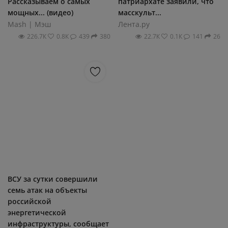
Рассказываем о самых
патриархате заявили, что
мощных... (видео)
масскульт...
Mash | Мэш
Лента.ру
226.7К
0.8К
439
380
22.7К
0.1К
141
26
ВСУ за сутки совершили
семь атак на объекты
российской
энергетической
инфраструктуры, сообщает