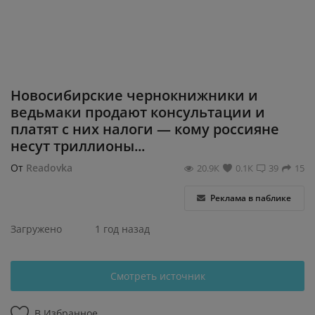
Регистрация
Новосибирские чернокнижники и
ведьмаки продают консультации и
платят с них налоги — кому россияне
несут триллионы...
От
Readovka
20.9К
0.1К
39
15
Реклама в паблике
Загружено
1 год назад
Смотреть источник
В Избранное