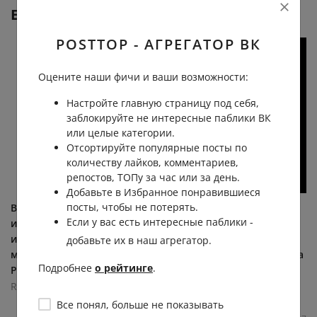
Еще от
Readovka
POSTTOP - АГРЕГАТОР ВК
Оцените наши фичи и ваши возможности:
Настройте главную страницу под себя,
заблокируйте не интересные паблики ВК
или целые категории.
Отсортируйте популярные посты по
количеству лайков, комментариев,
репостов, ТОПу за час или за день.
Добавьте в Избранное понравившиеся
посты, чтобы не потерять.
В России впервые в
Пять тысяч жителей
Если у вас есть интересные паблики -
истории приняли ГОСТ на
Подмосковья лишились
импортируемые бананы С
электричества и
добавьте их в наш агрегатор.
марта все ввозимые в
вынуждены 9 дней жить на
Подробнее
о рейтинге
.
Россию бананы начнут...
генераторах, без лифта, с
затопленными... (видео)
Readovka
Readovka
19.2К
0.0К
36
5
Все понял, больше не показывать