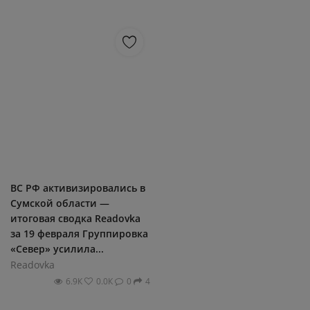
ВС РФ активизировались в
Сумской области —
итоговая сводка Readovka
за 19 февраля Группировка
«Север» усилила...
Readovka
6.9К
0.0К
0
4