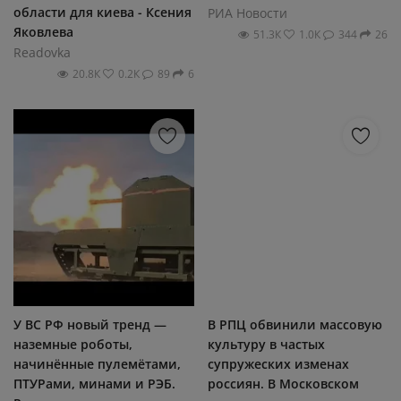
области для киева - Ксения
РИА Новости
Яковлева
51.3К
1.0К
344
26
Readovka
20.8К
0.2К
89
6
У ВС РФ новый тренд —
В РПЦ обвинили массовую
наземные роботы,
культуру в частых
начинённые пулемётами,
супружеских изменах
ПТУРами, минами и РЭБ.
россиян. В Московском