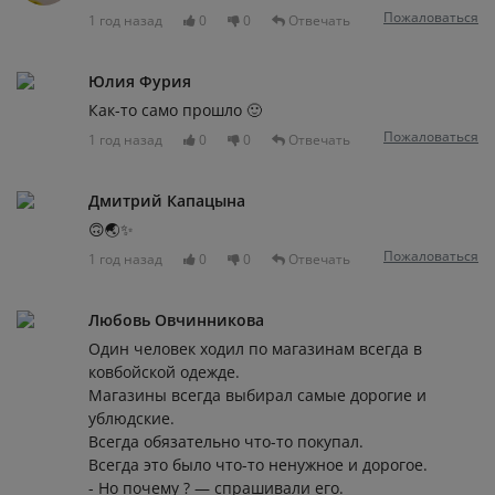
Пожаловаться
1 год назад
0
0
Отвечать
Юлия Фурия
Как-то само прошло 🙂
Пожаловаться
1 год назад
0
0
Отвечать
Дмитрий Капацына
🙃🌏✨
Пожаловаться
1 год назад
0
0
Отвечать
Любовь Овчинникова
Один человек ходил по магазинам всегда в
ковбойской одежде.
Магазины всегда выбирал самые дорогие и
ублюдские.
Всегда обязательно что-то покупал.
Всегда это было что-то ненужное и дорогое.
- Но почему ? — спрашивали его.