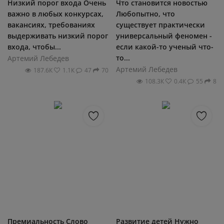
Низкий порог входа Очень
Что становится новостью
важно в любых конкурсах,
Любопытно, что
вакансиях, требованиях
существует практически
выдерживать низкий порог
универсальный феномен -
входа, чтобы...
если какой-то ученый что-
то...
Артемий Лебедев
Артемий Лебедев
187.6К
1.1К
47
70
108.3К
0.4К
55
8
Премиальность Слово
Развитие детей Нужно