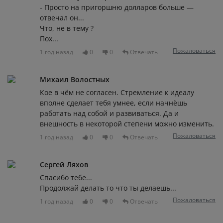
- Просто на пригоршню долларов больше —
отвечал он...
Что, не в тему ?
Пох...
Пожаловаться
1 год назад
0
0
Отвечать
Михаил Волостных
Кое в чём не согласен. Стремление к идеалу
вполне сделает тебя умнее, если начнёшь
работать над собой и развиваться. Да и
внешность в некоторой степени можно изменить.
Пожаловаться
1 год назад
0
0
Отвечать
Сергей Ляхов
Спасибо тебе...
Продолжай делать то что ты делаешь...
Пожаловаться
1 год назад
0
0
Отвечать