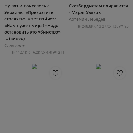
Ну вот и понеслось с
Скетбордистам понравится
Украины: «Прекратите
- Марат Узяков
стрелять»! «Нет войне»!
Артемий Лебедев
«Нам нужен мир»! «Надо
248.8К
3.2К
128
95
остановить это убийство»!
... (видео)
Сладков +
112.1К
6.2К
479
211