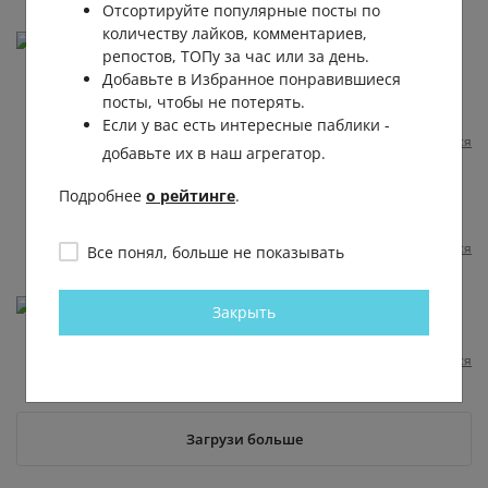
Отсортируйте популярные посты по
количеству лайков, комментариев,
Юлия Старова
репостов, ТОПу за час или за день.
Совершенствоваться нужно, но как говаривал
Добавьте в Избранное понравившиеся
Сальвадор ,батька наш ,Дали: " Не бойтесь
посты, чтобы не потерять.
совершенства, вам его не достичь")
Если у вас есть интересные паблики -
Пожаловаться
1 год назад
0
0
Отвечать
добавьте их в наш агрегатор.
Ольга Ольга
Подробнее
о рейтинге
.
Юлия
, мне мама моя так говорила.
Пожаловаться
Все понял, больше не показывать
1 год назад
0
0
Юлия Шмелёва
Закрыть
Золотые слова 🤘😎
Пожаловаться
1 год назад
0
0
Отвечать
Загрузи больше