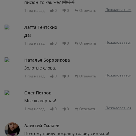
писюн-то как же? 🤣🤣🤣
Пожаловаться
1 год назад
0
0
Отвечать
Латта Тентских
Да!
Пожаловаться
1 год назад
0
0
Отвечать
Наталья Боровикова
Золотые слова.
Пожаловаться
1 год назад
0
0
Отвечать
Олег Петров
Мысль верная!
Пожаловаться
1 год назад
0
0
Отвечать
Алексей Силаев
Поэтому пойду покрашу голову синькой!