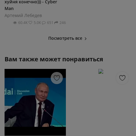
хуйня конечно))) - Cyber
Man
Артемий Лебедев
60.4К
5.0К
651
246
Посмотреть все
Вам также может понравиться