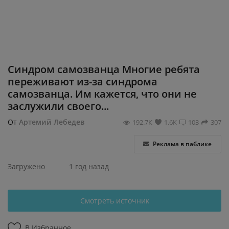
Регистрация
Синдром самозванца Многие ребята
переживают из-за синдрома
самозванца. Им кажется, что они не
заслужили своего...
От
Артемий Лебедев
192.7К
1.6К
103
307
Реклама в паблике
Загружено
1 год назад
Смотреть источник
В Избранное