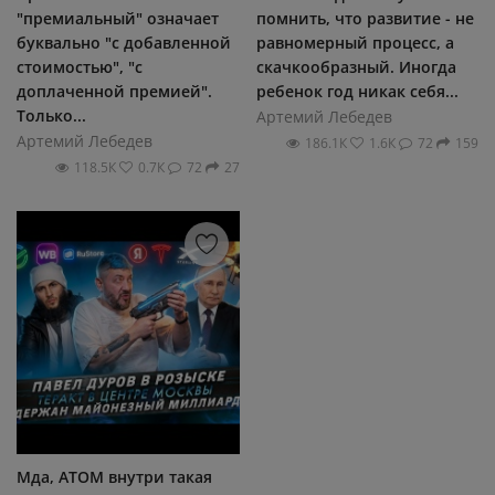
"премиальный" означает
помнить, что развитие - не
буквально "с добавленной
равномерный процесс, а
стоимостью", "с
скачкообразный. Иногда
доплаченной премией".
ребенок год никак себя...
Только...
Артемий Лебедев
Артемий Лебедев
186.1К
1.6К
72
159
118.5К
0.7К
72
27
Мда, АТОМ внутри такая