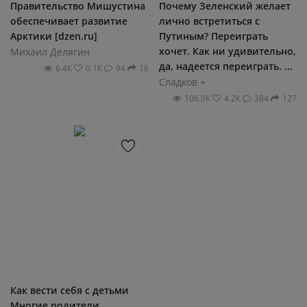
Правительство Мишустина
Почему Зеленский желает
обеспечивает развитие
лично встретиться с
Арктики [dzen.ru]
Путиным? Переиграть
хочет. Как ни удивительно,
Михаил Делягин
да, надеется переиграть. ...
6.4К
0.1К
94
16
Сладков +
106.9К
4.2К
384
127
Как вести себя с детьми
Многие родители