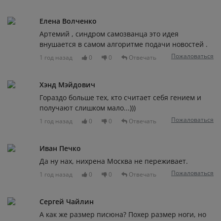
Елена Волченко
Артемий , синдром самозванца это идея
внушается в самом алгоритме подачи новостей .
Пожаловаться
1 год назад
0
0
Отвечать
Хэнд Мэйдович
Гораздо больше тех, кто считает себя гением и
получают слишком мало...)))
Пожаловаться
1 год назад
0
0
Отвечать
Иван Печко
Да ну нах, нихрена Москва не переживает.
Пожаловаться
1 год назад
0
0
Отвечать
Сергей Чайлин
А как же размер писюна? Похер размер ноги, но