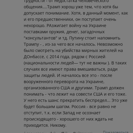
трудности - от недостатка человеческого
общения....Трамп хорош уже тем, что хотя бы
допускает понимание. Хотя, в данный момент, как
и его предшественники, он поступает очень
нехорошо. РАзжигает войну на Украине
поставками оружия, денег, загадочных
"консультантов" и тд. Путину стоит напомнить
Трампу - , из-за чего все началось. Невозможно
было смотреть на убийства мирных жителей на
ДОнбассе, с 2014 года, рядом с Россией
(национальности людей— тут не важны ). В таких
случаях все имеют права вмешиваться, ради
защиты людей. И началось все это - после
вооруженного переворота на Украине,
организованного США и другими. Трамп должен
понимать - что лежит на совести США и его тоже.
У него есть шанс прекратить беспредел... Это уже
будет большим шагом. Россия - все равно не
отступит, т.к. если Запад не осознает
происходящего - хорошего от них ждать не
приходится. Никому.
Пожаловаться