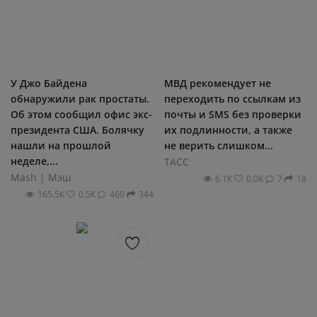
У Джо Байдена
МВД рекомендует не
обнаружили рак простаты.
переходить по ссылкам из
Об этом сообщил офис экс-
почты и SMS без проверки
президента США. Болячку
их подлинности, а также
нашли на прошлой
не верить слишком...
неделе,...
ТАСС
Mash | Мэш
6.1К
0.0К
7
18
165.5К
0.5К
460
344