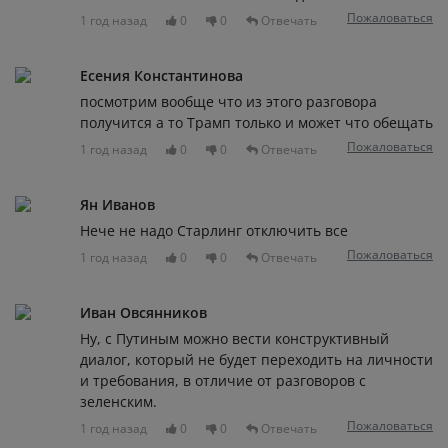
Пожаловаться
1 год назад
0
0
Отвечать
Есения Константинова
посмотрим вообще что из этого разговора
получится а то Трамп только и может что обещать
Пожаловаться
1 год назад
0
0
Отвечать
Ян Иванов
Нече не надо Старлинг отключить все
Пожаловаться
1 год назад
0
0
Отвечать
Иван Овсянников
Ну, с Путиным можно вести конструктивный
диалог, который не будет переходить на личности
и требования, в отличие от разговоров с
зеленским.
Пожаловаться
1 год назад
0
0
Отвечать