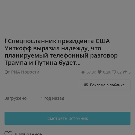
Регистрация
❗ Спецпосланник президента США
Уиткофф выразил надежду, что
планируемый телефонный разговор
Трампа и Путина будет...
От
РИА Новости
57.8К
0.2К
62
5
Реклама в паблике
Загружено
1 год назад
Смотреть источник
В Избранное