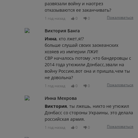
развязали войну и наотрез
отказываются ее заканчивать?
Пожаловаться
1 год назад
0
0
Виктория Банга
Инна
, кто лжет,я!?
больше слушай своих заокеанских
хозяев из империи ЛЖИ!
СВР началось потому ,что бандеровцы с
2014 года утюжили Донбасс,звали на
войну Россию,вот она и пришла,чем ты
не довольна?
Пожаловаться
1 год назад
0
0
Инна Мехрова
Виктория
, ты лжешь, никто не утюжил
Донбасс со стороны Украины, это делала
российская армия.
Пожаловаться
1 год назад
0
0