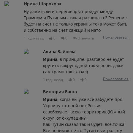
Ирина Шорохова
Ну даже если и переговоры пройдут между
Трампом и Путиным - какая разница то? Решение
будет на счет не только украины то) а может быть
и собственно на счет санкций и нато
Пожаловаться
1 год назад
0
0
Отвечать
Алина Зайцева
Ирина
, в принципе, разговро не ьудет
крутить вокруг одной ток усропи, даже
сам трамп так сказал)
Пожаловаться
1 год назад
0
0
Виктория Банга
Ирина
, когда вы уже все забудете про
Украину которой нет,Россия
освобождает всею территорию(Южный
округ )от оккупации?!
Как Путин сказал так и будет, всё,точка!
Все понимают ,что Путин выиграл эту