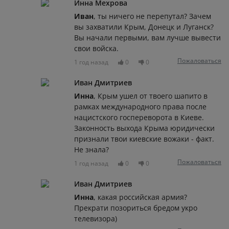
Инна Мехрова
Иван
, ты ничего не перепутал? Зачем
вы захватили Крым, Донецк и Луганск?
Вы начали первыми, вам лучше вывести
свои войска.
Пожаловаться
1 год назад
0
0
Иван Дмитриев
Инна
, Крым ушел от твоего шапито в
рамках международного права после
нацистского госпереворота в Киеве.
Законность выхода Крыма юридически
признали твои киевские вожаки - факт.
Не знала?
Пожаловаться
1 год назад
0
0
Иван Дмитриев
Инна
, какая российская армия?
Прекрати позориться бредом укро
телевизора)