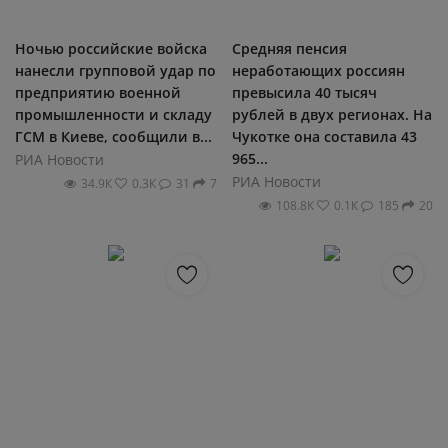
Ночью российские войска
Средняя пенсия
нанесли групповой удар по
неработающих россиян
предприятию военной
превысила 40 тысяч
промышленности и складу
рублей в двух регионах​. На
ГСМ в Киеве, сообщили в...
Чукотке она составила 43
965...
РИА Новости
РИА Новости
34.9К
0.3К
31
7
108.8К
0.1К
185
20