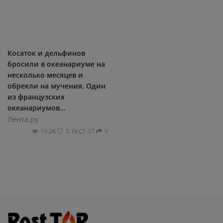
Косаток и дельфинов
бросили в океанариуме на
несколько месяцев и
обрекли на мучения. Один
из французских
океанариумов...
Лента.ру
19.2К
0.1К
37
9