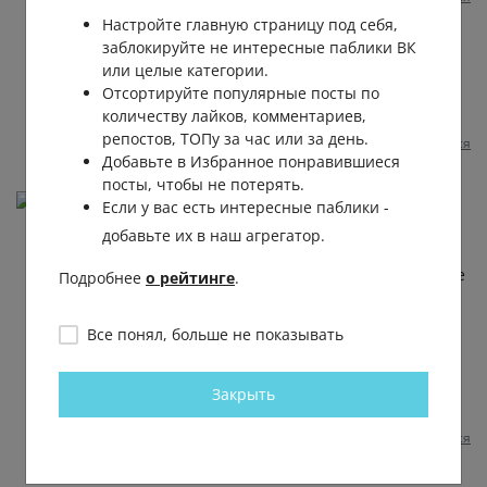
Настройте главную страницу под себя,
Николай Янченко
заблокируйте не интересные паблики ВК
или целые категории.
Jagoda
, а по моим расчетам, нужно 24
Отсортируйте популярные посты по
часа, чтобы поставить Америку на
количеству лайков, комментариев,
колени, а за ними и Украина сдохнет!!!
репостов, ТОПу за час или за день.
Пожаловаться
1 год назад
0
0
Добавьте в Избранное понравившиеся
посты, чтобы не потерять.
Nadezda Kichaeva
Если у вас есть интересные паблики -
А с чего у американцев возник «затор»? Может
добавьте их в наш агрегатор.
это не затор , «запор»? В том и другом случае
требуется очистительная клизьма и воздержание
Подробнее
о рейтинге
.
от проглатывания крупных кусков( сделок)! А то
вместо Катара, будет катар или вообще заворот
Все понял, больше не показывать
кишок! И все из-за такой мелочи, как
несостоявшиеся желания брехать об пэрэмохе
бандеровских фашистов во главе с кошерно-
Закрыть
кокаиновой просрочкой!
Пожаловаться
1 год назад
0
0
Отвечать