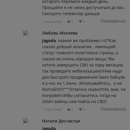
которого перемоги каждый день.
Прощайте я не смогу достучаться до вас.
Смотрите телевизор дальше
Пожаловаться
1 год назад
0
0
Любовь Мокеева
Jagoda
, каакие же проблемы-то??Как
сказал добрый аналитик , имеющий
статус главного политолога страны, а
сказал он очень хорошую вещь:"Вы
хотите завершить СВО за пару месяцев,
так проведите мобилизацию!!НАм надо
для быстрого продвижения 5млн бойцов,
а у нас их 1,5млн. ЗАписывайтесь , а не
болтайте!!!"""Отлично сказал!!Но, вам, не
понравится!Вы согласитесь тогда на
20лет войны,чем пойти на СВО!
Пожаловаться
1 год назад
0
0
Натали Досчастья
Jagoda
,