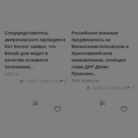
Спецпредставитель
Российские военные
американского президента
продвинулись на
Кит Келлог заявил, что
Великоновоселковском и
Белый дом видит в
Красноармейском
качестве основного
направлениях, сообщил
положения...
глава ДНР Денис
Пушилин...
LIFE.ru
РИА Новости
12.3К
0.0К
16
0
25.8К
0.2К
52
7