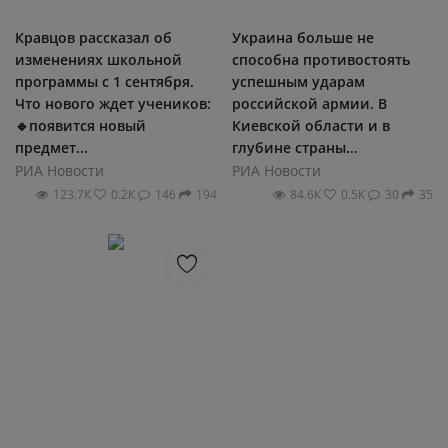
Кравцов рассказал об
Украина больше не
изменениях школьной
способна противостоять
программы с 1 сентября.
успешным ударам
Что нового ждет учеников:
российской армии. В
🔹появится новый
Киевской области и в
предмет...
глубине страны...
РИА Новости
РИА Новости
123.7К
0.2К
146
194
84.6К
0.5К
30
35