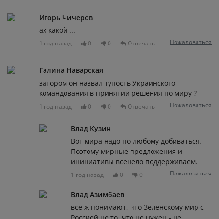
Игорь Чичеров
ах какой ...
Пожаловаться
1 год назад
0
0
Отвечать
Галина Наварская
затором он назвал тупость Украинского
командования в принятии решения по миру ?
Пожаловаться
1 год назад
0
0
Отвечать
Влад Кузин
Вот мира надо по-любому добиваться.
Поэтому мирные предложения и
инициативы всецело поддерживаем.
Пожаловаться
1 год назад
0
0
Влад Азимбаев
все ж понимают, что Зеленскому мир с
Россией не то, что не нужен - не