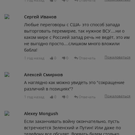
1 год назад
0
0
Отвечать
Сергей Иванов
Любые переговоры с США- это способ запада
выторговать перемирие, так нужное ВСУ....ни о
каком мире с Россией запад речь не ведёт, это им
не выгодно просто....слишком много вложили
бабла!
Пожаловаться
1 год назад
0
0
Отвечать
Алексей Смирнов
А наглядно как можно увидеть это "сокращение
различий в позициях"?
Пожаловаться
1 год назад
0
0
Отвечать
Alexey Mongush
Если заканчивать войну окончательно, пусть
встречюется Зеленский и Путин! Или даже по
телефону все обсудят. Воевать будем столько