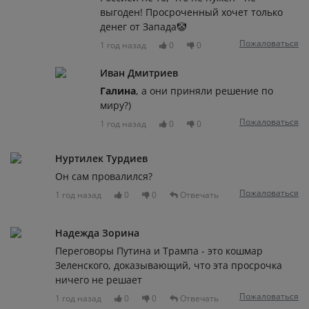
выгоден! Просроченный хочет только
денег от Запада🤡
Пожаловаться
1 год назад
0
0
Иван Дмитриев
Галина
, а они приняли решение по
миру?)
Пожаловаться
1 год назад
0
0
Нуртилек Турдиев
Он сам провалился?
Пожаловаться
1 год назад
0
0
Отвечать
Надежда Зорина
Переговоры Путина и Трампа - это кошмар
Зеленского, доказывающий, что эта просрочка
ничего не решает
Пожаловаться
1 год назад
0
0
Отвечать