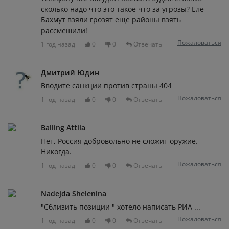
сколько надо что это такое что за угрозы? Еле
Бахмут взяли грозят еще районы взять
рассмешили!
Пожаловаться
1 год назад
0
0
Отвечать
Дмитрий Юдин
Вводите санкции против страны 404
Пожаловаться
1 год назад
0
0
Отвечать
Balling Attila
Нет, Россия добровольно не сложит оружие.
Никогда.
Пожаловаться
1 год назад
0
0
Отвечать
Nadejda Shelenina
"Сблизить позиции " хотело написать РИА ...
Пожаловаться
1 год назад
0
0
Отвечать