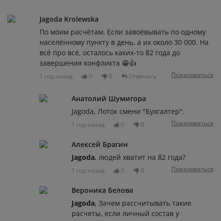
Jagoda Krolewska
По моим расчётам. Если завоёвывать по одному
населённому пункту в день, а их около 30 000. На
всё про всё, осталось каких-то 82 года до
завершения конфликта 😁👍
Пожаловаться
1 год назад
0
0
Отвечать
Анатолий Шумигора
Jagoda, Лоток смени "Бухгалтер".
Пожаловаться
1 год назад
0
0
Алексей Брагин
Jagoda
, людей хватит на 82 года?
Пожаловаться
1 год назад
0
0
Вероника Белова
Jagoda
, Зачем рассчитывать такие
расчеты, если личный состав у