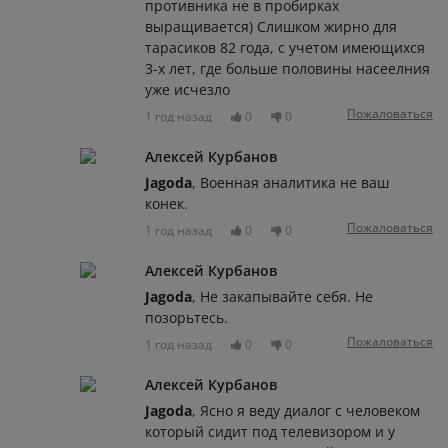
противника не в пробирках
выращивается) Слишком жирно для
тарасиков 82 года, с учетом имеющихся
3-х лет, где больше половины насеелния
уже исчезло
Пожаловаться
1 год назад
0
0
Алексей Курбанов
Jagoda
, Военная аналитика не ваш
конек.
Пожаловаться
1 год назад
0
0
Алексей Курбанов
Jagoda
, Не закапывайте себя. Не
позорьтесь.
Пожаловаться
1 год назад
0
0
Алексей Курбанов
Jagoda
, Ясно я веду диалог с человеком
который сидит под телевизором и у