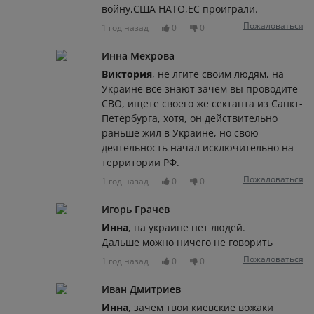
войну,США НАТО,ЕС проиграли.
Пожаловаться
1 год назад
0
0
Инна Мехрова
Виктория
, не лгите своим людям, на
Украине все знают зачем вы проводите
СВО, ищете своего же сектанта из Санкт-
Петербурга, хотя, он действительно
раньше жил в Украине, но свою
деятельность начал исключительно на
территории РФ.
Пожаловаться
1 год назад
0
0
Игорь Грачев
Инна
, на украине нет людей.
Дальше можно ничего не говорить
Пожаловаться
1 год назад
0
0
Иван Дмитриев
Инна
, зачем твои киевские вожаки