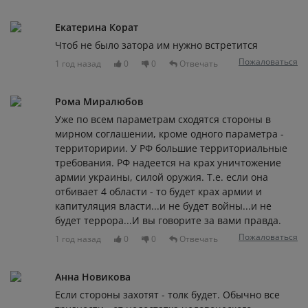
Екатерина Корат
Чтоб не было затора им нужно встретится
Пожаловаться
1 год назад
0
0
Отвечать
Рома Миралюбов
Уже по всем параметрам сходятся стороны в
мирном соглашении, кроме одного параметра -
территоририи. У РФ большие территориальные
требования. РФ надеется на крах уничтожение
армии украины, силой оружия. Т.е. если она
отбивает 4 области - то будет крах армии и
капитуляция власти...и не будет войны...и не
будет террора...И вы говорите за вами правда.
Пожаловаться
1 год назад
0
0
Отвечать
Анна Новикова
Если стороны захотят - толк будет. Обычно все