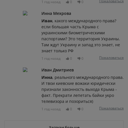
Пожаловаться
1 год назад
0
0
Инна Мехрова
Иван
, какого международного права?
если большая часть Крыма с
украинскими биометрическими
паспортами? Это территория Украины.
Там ждут Украину и запад это знает, не
знает только РФ
Пожаловаться
1 год назад
0
0
Иван Дмитриев
Инна
, реального международного права.
И твои киевские вожаки юридически
признали законность выхода Крыма -
факт. Прекрати лепетать байки укро
телевизора и позориться)
Пожаловаться
1 год назад
0
0
Загрузи больше