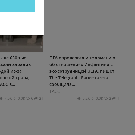
ыше 650 тыс.
FIFA опровергло информацию
кали за залив
об отношениях Инфантино с
дой из-за
экс-сотрудницей UEFA, пишет
кошкой крана,
The Telegraph. Ранее газета
СС в...
сообщила,...
ТАСС
7.0К
0.0К
6
21
6.2К
0.0К
2
1