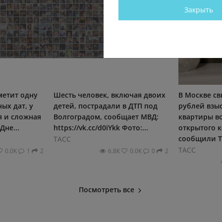
Закрыть
тметит одну
Шесть человек, включая двоих
В Москве св
ых дат, у
детей, пострадали в ДТП под
рублей взыс
я и сложная
Волгоградом, сообщает МВД:
квартиры во
Дне...
https://vk.cc/d0iYkk Фото:...
открытого 
сообщили ТА
ТАСС
ТАСС
0.0К
1
2
6.8К
0.0К
0
2
Посмотреть все