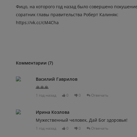
Фицо, на которого год назад было совершено покушени
соратник главы правительства Роберт Калиняк:
https://vk.cc/cM4Cha
Комментарии (7)
Василий Гаврилов
🙏🙏🙏
1 год назад
0
0
Отвечать
Ирина Козлова
Мужественный человек, Дай Бог здоровья!
1 год назад
0
0
Отвечать