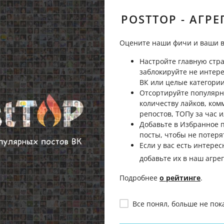
Пожаловаться
POSTTOP - АГРЕ
Оцените наши фичи и ваши в
Настройте главную стра
Пожаловаться
заблокируйте не интер
ВК или целые категории
Отсортируйте популярн
количеству лайков, ком
репостов, ТОПу за час и
Добавьте в Избранное
посты, чтобы не потеря
Если у вас есть интерес
добавьте их в наш агре
Подробнее
о рейтинге
.
Все понял, больше не пок