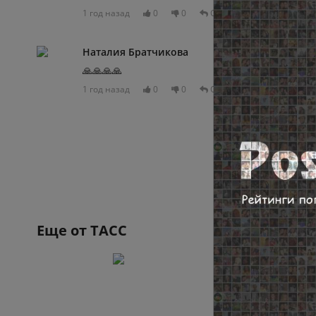
1 год назад
0
0
Отвечать
Наталия Братчикова
🙏🙏🙏🙏
1 год назад
0
0
Отвечать
Еще от
ТАСС