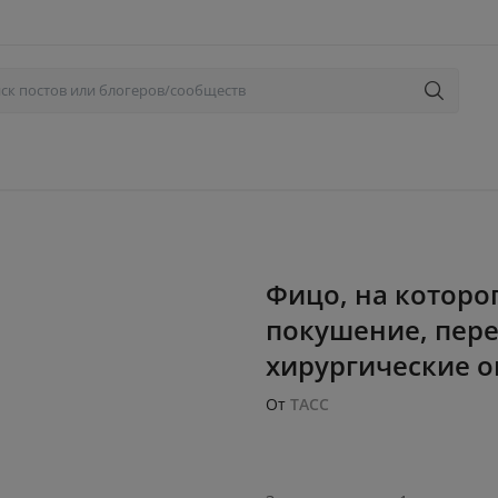
Фицо, на которо
покушение, перен
хирургические о
От
ТАСС