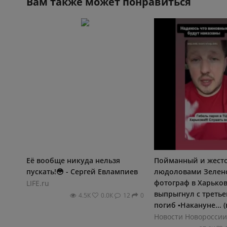
Вам также может понравиться
Её вообще никуда нельзя
Пойманный и жест
пускать!😳 - Сергей Евлампиев
людоловами Зелен
фотограф в Харько
LIFE.ru
выпрыгнул с третье
4.5К
0.0К
12
0
погиб ▪Накануне... 
Новости Новороссии