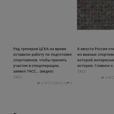
Ряд тренеров ЦСКА на время
8 августа Россия о
оставили работу по подготовке
из важных спортивн
спортсменов, чтобы принять
которой интересна
участие в спецоперации,
история. Главное о 
заявил ТАСС... (видео)
ТАСС
ТАСС
4.9К
4.7К
0.0К
0
0