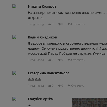
Никита Кольцов
На западе политикам жизненно опасно иметь 
открыто..
1 год назад
0
0
Отвечать
Вадим Ситдиков
Я здоровья крепкого и огромного везения же
лидеру. Он очень мужественно держится! И даж
московский Парад Победы не струсил. Умница!
1 год назад
0
0
Отвечать
Екатерина Валентинова
🙏🙏🙏🙏
1 год назад
0
0
Отвечать
Голубев Артём
🙏