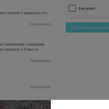
свое мнение и выражать его
Пожаловаться
Отправить на рассмо
лаю нынешнему словацкому
е приехать к 9 мая на
Пожаловаться
Пожаловаться