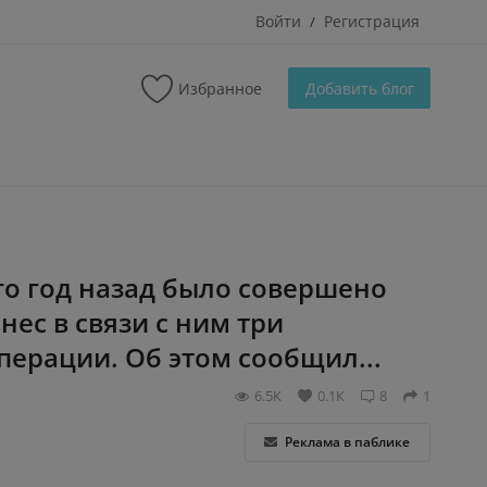
Войти
Регистрация
/
Избранное
Добавить блог
го год назад было совершено
ес в связи с ним три
перации. Об этом сообщил...
6.5К
0.1К
8
1
Реклама в паблике