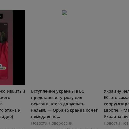
око избитый
Вступление украины в ЕС
Украину не
ского
представляет угрозу для
ЕС: это сама
ве
Венгрии, этого допустить
коррумпиро
го этажа и
нельзя, — Орбан Украина хочет
Европе, - г
(видео)
немедленно...
Украина ни 
Новости Новороссии
Новости Нов