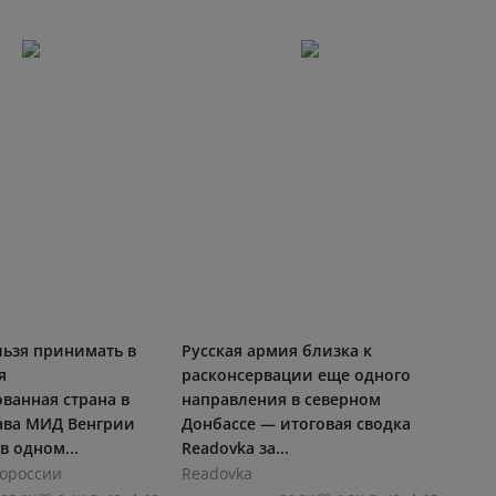
льзя принимать в
Русская армия близка к
я
расконсервации еще одного
ванная страна в
направления в северном
лава МИД Венгрии
Донбассе — итоговая сводка
в одном...
Readovka за...
ороссии
Readovka