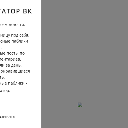
ГАТОР ВК
озможности:
ницу под себя,
есные паблики
.
ые посты по
ментариев,
ли за день.
 понравившиеся
ть.
ные паблики -
гатор.
азывать