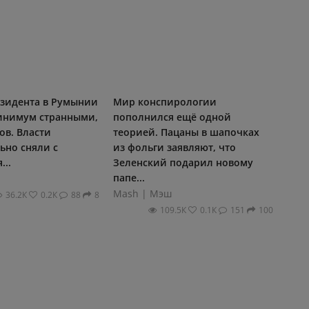
зидента в Румынии
Мир конспирологии
инимум странными,
пополнился ещё одной
ов. Власти
теорией. Пацаны в шапочках
ьно сняли с
из фольги заявляют, что
...
Зеленский подарил новому
папе...
и
Mash | Мэш
36.2К
0.2К
88
8
109.5К
0.1К
151
100