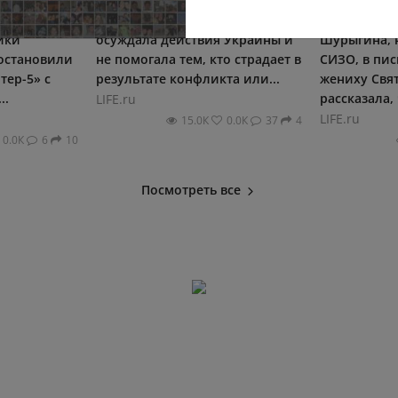
оне
Партия «Яблоко» ни разу не
Скандальна
ики
осуждала действия Украины и
Шурыгина, 
остановили
не помогала тем, кто страдает в
СИЗО, в пи
ер-5» с
результате конфликта или...
жениху Свят
..
рассказала, 
LIFE.ru
LIFE.ru
15.0К
0.0К
37
4
0.0К
6
10
Посмотреть все