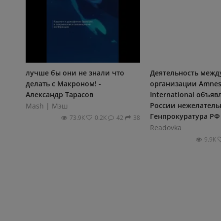
лучше бы они не знали что
Деятельность меж
делать с Макроном! -
организации Amnes
Александр Тарасов
International объяв
России нежелател
Mash | Мэш
Генпрокуратура РФ .
73.9К
0.2К
42
38
Readovka
9.9К