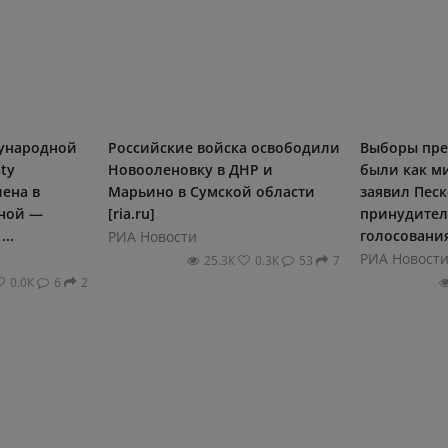
дународной
Российские войска освободили
Выборы пре
ty
Новооленовку в ДНР и
были как м
лена в
Марьино в Сумской области
заявил Песк
ьной —
[ria.ru]
принудител
..
голосования
РИА Новости
РИА Новост
25.3К
0.3К
53
7
0.0К
6
2