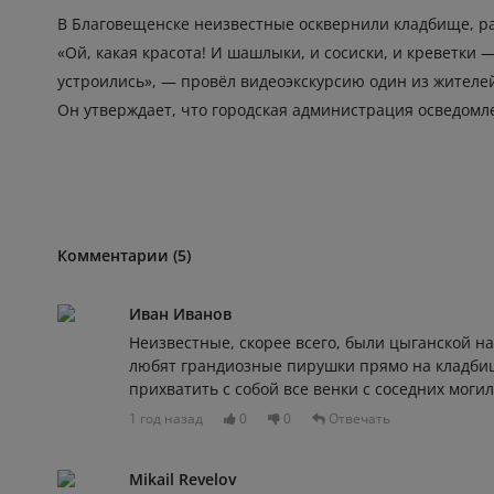
В Благовещенске неизвестные осквернили кладбище, ра
«Ой, какая красота! И шашлыки, и сосиски, и креветки 
устроились», — провёл видеоэкскурсию один из жителе
Он утверждает, что городская администрация осведомл
Комментарии (5)
Иван Иванов
Неизвестные, скорее всего, были цыганской н
любят грандиозные пирушки прямо на кладбищ
прихватить с собой все венки с соседних могил
1 год назад
0
0
Отвечать
Mikail Revelov