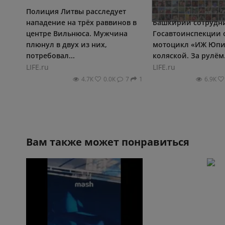
Полиция Литвы расследует
В Фёдоровском рай
нападение на трёх раввинов в
Башкирии сотрудн
центре Вильнюса. Мужчина
Госавтоинспекции 
плюнул в двух из них,
мотоцикл «ИЖ Юпит
потребовал...
коляской. За рулём.
LIFE.ru
LIFE.ru
4.7К
0.0К
7
1
6.9К
Вам также может понравиться