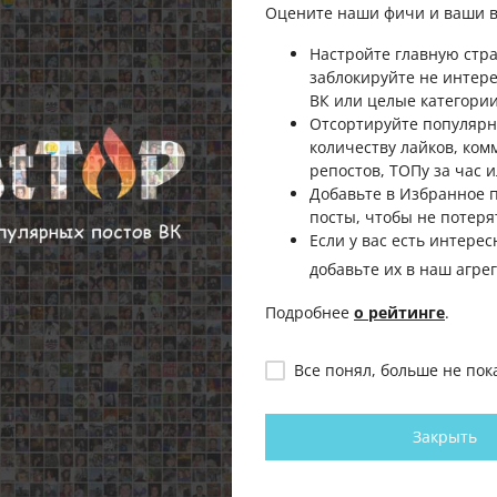
Оцените наши фичи и ваши в
Настройте главную стра
заблокируйте не интер
ВК или целые категории
Отсортируйте популярн
количеству лайков, ком
репостов, ТОПу за час и
Добавьте в Избранное
посты, чтобы не потеря
Если у вас есть интерес
добавьте их в наш агре
Подробнее
о рейтинге
.
Все понял, больше не пок
Закрыть