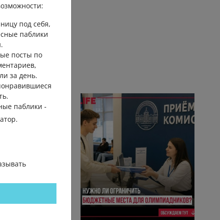
озможности:
ницу под себя,
есные паблики
.
ые посты по
ментариев,
ли за день.
 понравившиеся
ть.
ные паблики -
гатор.
азывать