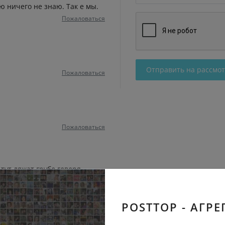
ю ничего не знаю. Так е мы.
Пожаловаться
Отправить на рассмо
Пожаловаться
Пожаловаться
 тут ляжат грубо говоря
это когда есть специальные
выбрал кладбище
Пожаловаться
POSTTOP - АГРЕ