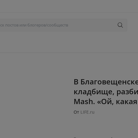
В Благовещенск
кладбище, разби
Mash. «Ой, какая
От
LIFE.ru