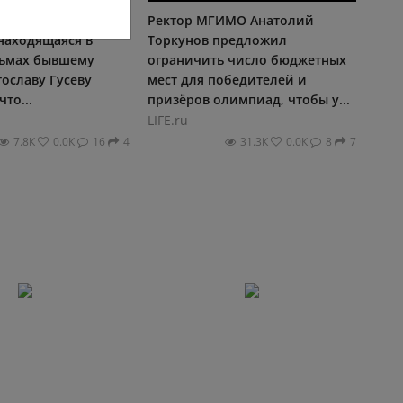
я блогерша Диана
Ректор МГИМО Анатолий
находящаяся в
Торкунов предложил
сьмах бывшему
ограничить число бюджетных
ославу Гусеву
мест для победителей и
что...
призёров олимпиад, чтобы у...
LIFE.ru
7.8К
0.0К
16
4
31.3К
0.0К
8
7