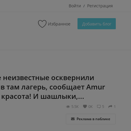
Войти
Регистрация
/
Избранное
Добавить блог
е неизвестные осквернили
в там лагерь, сообщает Amur
 красота! И шашлыки,...
5.5К
0К
5
1
Реклама в паблике