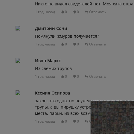
Никто не видел свидетелей нет. Моя хата с кра
1 год назад
0
0
Отвечать
Дмитрий Сочи
Помянули жмуров получается?
1 год назад
0
0
Отвечать
Ивон Маркс
Из свежих трупов
1 год назад
0
0
Отвечать
Ксения Осипова
закон, это одно, но неужели самим не стремно,
трупы, а вы пирушку устроили, ну и п*здец и 
места, парки, из всех возможных мест народ 
1 год назад
0
0
Отвечать