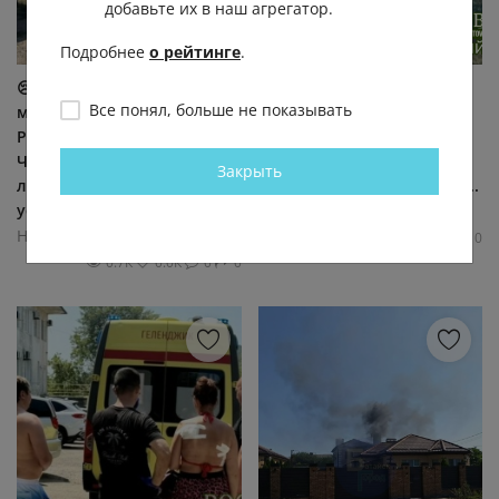
добавьте их в наш агрегатор.
Подробнее
о рейтинге
.
😢 Женщина погибла в
😳 "Жуть в Шaxтax! Ηa
Все понял, больше не показывать
массовом ДТП под
Πapκοвοй нa гaзοвοй
Ростовом на трассе
зaпpaвκe взοpвaлcя Лοгaн!
Чалтырь — Калинин. 76-
Βepοятнο, вce дeлο в
Закрыть
летний водитель Kia Rio не
бaллοнe в бaгaжниκe!", —...
уступил...
Новости Ростов-на-Дону!
Новости Ростов-на-Дону!
0.8К
0.0К
0
0
0.7К
0.0К
0
0