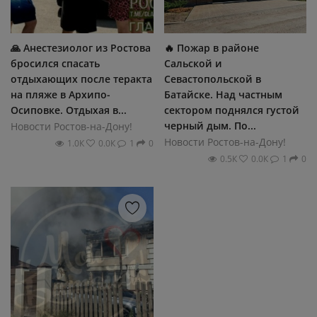
🙏 Анестезиолог из Ростова
🔥 Пожар в районе
бросился спасать
Сальской и
отдыхающих после теракта
Севастопольской в
на пляже в Архипо-
Батайске. Над частным
Осиповке. Отдыхая в...
сектором поднялся густой
черный дым. По...
Новости Ростов-на-Дону!
Новости Ростов-на-Дону!
1.0К
0.0К
1
0
0.5К
0.0К
1
0