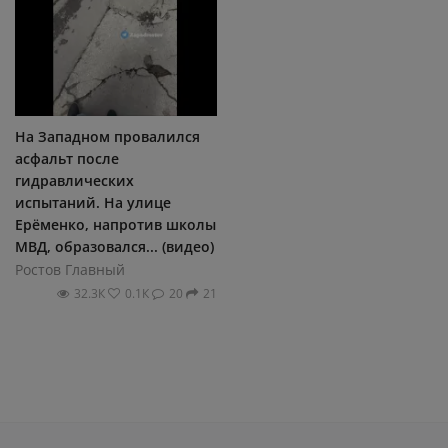
На Западном провалился
асфальт после
гидравлических
испытаний. На улице
Ерёменко, напротив школы
МВД, образовался... (видео)
Ростов Главный
32.3К
0.1К
20
21