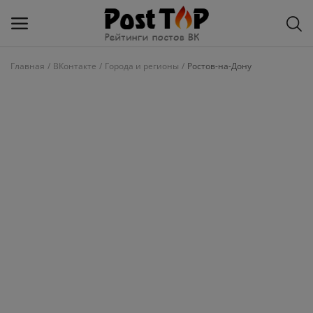
Главная
ВКонтакте
Города и регионы
Ростов-на-Дону
Добавить
блог
ВКонтакте
Избранное
Контакты
О рейтинге
Статьи, обзоры
Войти