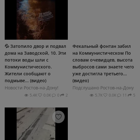
💦 Затопило двор и подвал
Фекальный фонтан забил
дома на Заводской, 10. Эти
на Коммунистическом По
потоки воды шли с
словам очевидцев, высота
Коммунистического.
выбросов сами знаете чего
Жители сообщают о
уже достигла третьего...
подмыве... (видео)
(видео)
Новости Ростов-на-Дону!
Подслушано Ростов-на-Дону
5.4К
0.0К
0
2
5.7К
0.0К
11
5