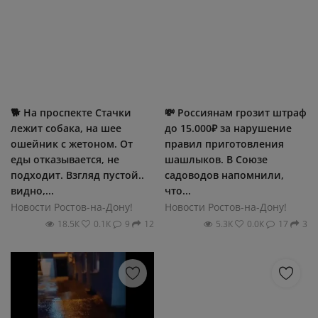
🐕 На проспекте Стачки
💸 Россиянам грозит штраф
лежит собака, на шее
до 15.000₽ за нарушение
ошейник с жетоном. От
правил приготовления
еды отказывается, не
шашлыков. В Союзе
подходит. Взгляд пустой..
садоводов напомнили,
видно,...
что...
Новости Ростов-на-Дону!
Новости Ростов-на-Дону!
18.5К
0.1К
9
12
5.3К
0.0К
17
3